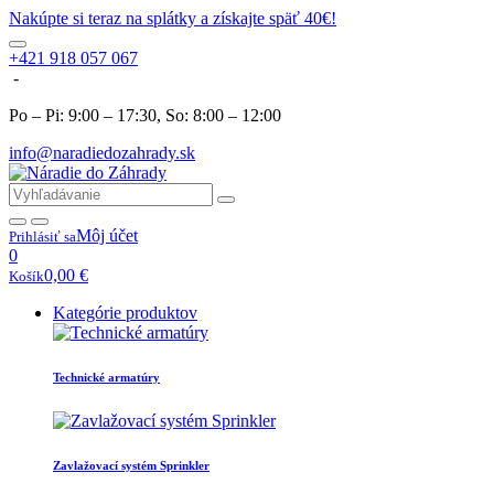
Nakúpte si teraz na splátky a získajte späť 40€!
+421 918 057 067
-
Po – Pi: 9:00 – 17:30, So: 8:00 – 12:00
info@naradiedozahrady.sk
Môj účet
Prihlásiť sa
0
0,00
€
Košík
Kategórie produktov
Technické armatúry
Zavlažovací systém Sprinkler