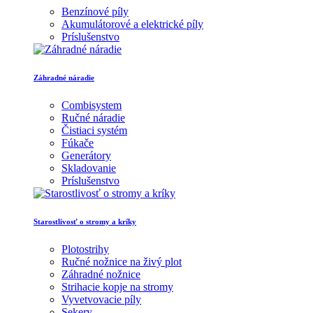
Benzínové píly
Akumulátorové a elektrické píly
Príslušenstvo
Záhradné náradie
Combisystem
Ručné náradie
Čistiaci systém
Fúkače
Generátory
Skladovanie
Príslušenstvo
Starostlivosť o stromy a kríky
Plotostrihy
Ručné nožnice na živý plot
Záhradné nožnice
Strihacie kopje na stromy
Vyvetvovacie píly
Sekery