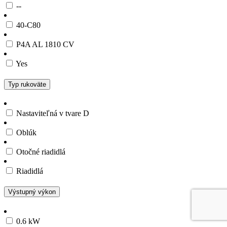
--
40-C80
P4A AL 1810 CV
Yes
Typ rukoväte
Nastaviteľná v tvare D
Oblúk
Otočné riadidlá
Riadidlá
Výstupný výkon
0.6 kW