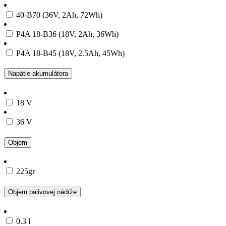
40-B70 (36V, 2Ah, 72Wh)
P4A 18-B36 (18V, 2Ah, 36Wh)
P4A 18-B45 (18V, 2.5Ah, 45Wh)
Napätie akumulátora
18 V
36 V
Objem
225gr
Objem palivovej nádrže
0.3 l