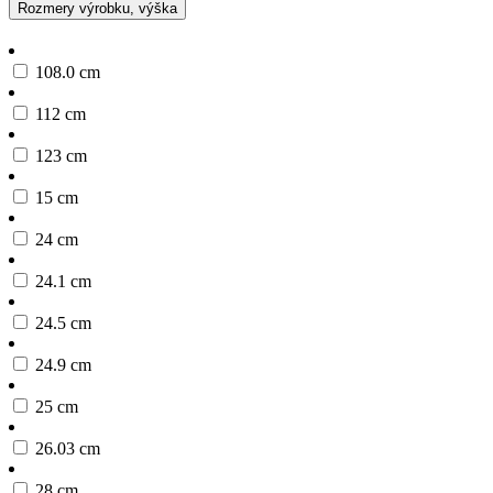
Rozmery výrobku, výška
108.0 cm
112 cm
123 cm
15 cm
24 cm
24.1 cm
24.5 cm
24.9 cm
25 cm
26.03 cm
28 cm