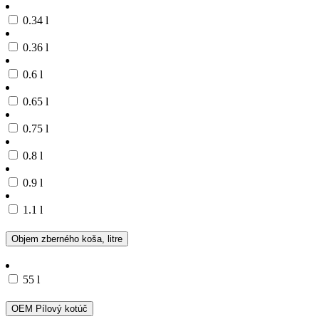
0.34 l
0.36 l
0.6 l
0.65 l
0.75 l
0.8 l
0.9 l
1.1 l
Objem zberného koša, litre
55 l
OEM Pílový kotúč