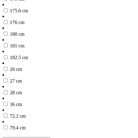
175.6 cm
176 cm
180 cm
181 cm
182.5 cm
26 cm
27 cm
28 cm
36 cm
72.2 cm
79.4 cm