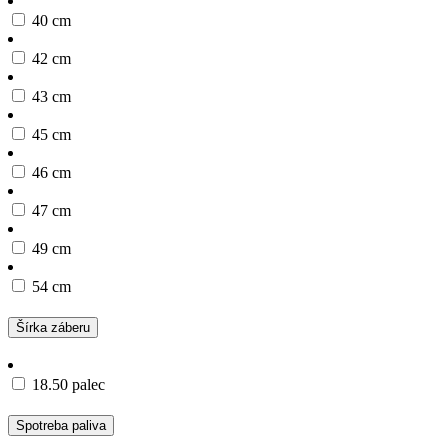
40 cm
42 cm
43 cm
45 cm
46 cm
47 cm
49 cm
54 cm
Šírka záberu
18.50 palec
Spotreba paliva