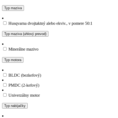
Typ maziva
Husqvarna dvojtaktný alebo ekviv., v pomere 50:1
Typ maziva (uhlový prevod)
Minerálne mazivo
Typ motora
BLDC (bezkefový)
PMDC (2-kefový)
Univerzálny motor
Typ nabíjačky