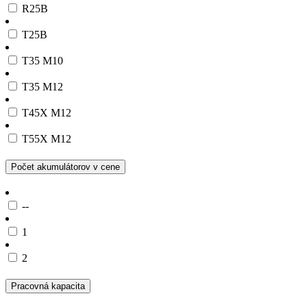
R25B
T25B
T35 M10
T35 M12
T45X M12
T55X M12
Počet akumulátorov v cene
--
1
2
Pracovná kapacita