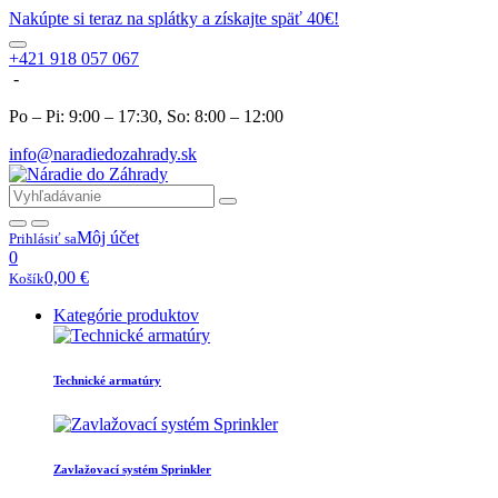
Nakúpte si teraz na splátky a získajte späť 40€!
+421 918 057 067
-
Po – Pi: 9:00 – 17:30, So: 8:00 – 12:00
info@naradiedozahrady.sk
Môj účet
Prihlásiť sa
0
0,00
€
Košík
Kategórie produktov
Technické armatúry
Zavlažovací systém Sprinkler