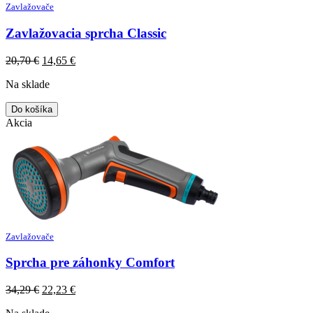
Zavlažovače
Zavlažovacia sprcha Classic
Original
Current
20,70
€
14,65
€
price
price
Na sklade
was:
is:
20,70 €.
14,65 €.
Do košíka
Akcia
Zavlažovače
Sprcha pre záhonky Comfort
Original
Current
34,29
€
22,23
€
price
price