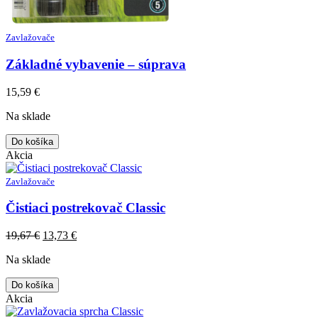
Zavlažovače
Základné vybavenie – súprava
15,59
€
Na sklade
Do košíka
Akcia
Zavlažovače
Čistiaci postrekovač Classic
Original
Current
19,67
€
13,73
€
price
price
Na sklade
was:
is:
19,67 €.
13,73 €.
Do košíka
Akcia