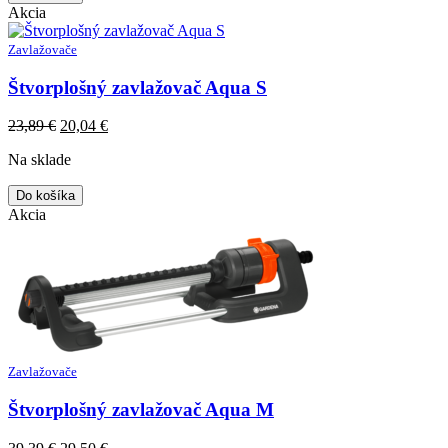
Akcia
Zavlažovače
Štvorplošný zavlažovač Aqua S
Original
Current
23,89
€
20,04
€
price
price
Na sklade
was:
is:
23,89 €.
20,04 €.
Do košíka
Akcia
Zavlažovače
Štvorplošný zavlažovač Aqua M
Original
Current