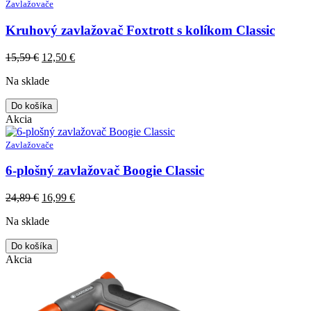
Zavlažovače
Kruhový zavlažovač Foxtrott s kolíkom Classic
Original
Current
15,59
€
12,50
€
price
price
Na sklade
was:
is:
15,59 €.
12,50 €.
Do košíka
Akcia
Zavlažovače
6-plošný zavlažovač Boogie Classic
Original
Current
24,89
€
16,99
€
price
price
Na sklade
was:
is:
24,89 €.
16,99 €.
Do košíka
Akcia