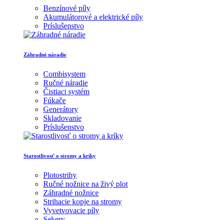
Benzínové píly
Akumulátorové a elektrické píly
Príslušenstvo
Záhradné náradie
Combisystem
Ručné náradie
Čistiaci systém
Fúkače
Generátory
Skladovanie
Príslušenstvo
Starostlivosť o stromy a kríky
Plotostrihy
Ručné nožnice na živý plot
Záhradné nožnice
Strihacie kopje na stromy
Vyvetvovacie píly
Sekery