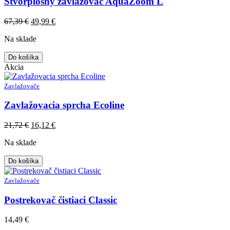
Štvorplošný zavlažovač AquaZoom L
Original
Current
67,39
€
49,99
€
price
price
Na sklade
was:
is:
67,39 €.
49,99 €.
Do košíka
Akcia
Zavlažovače
Zavlažovacia sprcha Ecoline
Original
Current
21,72
€
16,12
€
price
price
Na sklade
was:
is:
21,72 €.
16,12 €.
Do košíka
Zavlažovače
Postrekovač čistiaci Classic
14,49
€