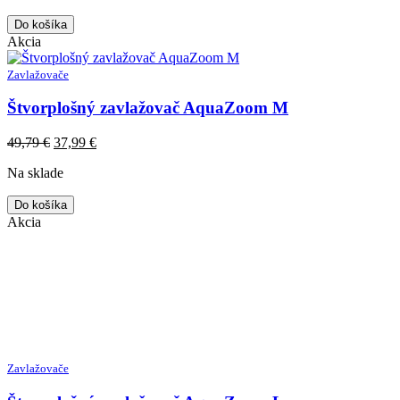
42,49 €.
31,99 €.
Do košíka
Akcia
Zavlažovače
Štvorplošný zavlažovač AquaZoom M
Original
Current
49,79
€
37,99
€
price
price
Na sklade
was:
is:
49,79 €.
37,99 €.
Do košíka
Akcia
Zavlažovače