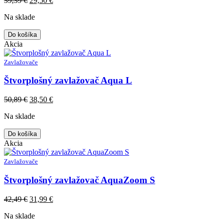
39,39
€
29,50
€
price
price
Na sklade
was:
is:
39,39 €.
29,50 €.
Do košíka
Akcia
Zavlažovače
Štvorplošný zavlažovač Aqua L
Original
Current
50,89
€
38,50
€
price
price
Na sklade
was:
is:
50,89 €.
38,50 €.
Do košíka
Akcia
Zavlažovače
Štvorplošný zavlažovač AquaZoom S
Original
Current
42,49
€
31,99
€
price
price
Na sklade
was:
is: