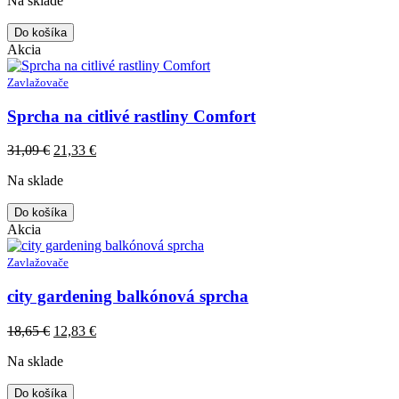
Na sklade
was:
is:
34,29 €.
22,23 €.
Do košíka
Akcia
Zavlažovače
Sprcha na citlivé rastliny Comfort
Original
Current
31,09
€
21,33
€
price
price
Na sklade
was:
is:
31,09 €.
21,33 €.
Do košíka
Akcia
Zavlažovače
city gardening balkónová sprcha
Original
Current
18,65
€
12,83
€
price
price
Na sklade
was:
is:
18,65 €.
12,83 €.
Do košíka