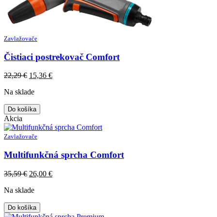
Zavlažovače
Čistiaci postrekovač Comfort
Original
Current
22,29
€
15,36
€
price
price
Na sklade
was:
is:
22,29 €.
15,36 €.
Do košíka
Akcia
Zavlažovače
Multifunkčná sprcha Comfort
Original
Current
35,59
€
26,00
€
price
price
Na sklade
was:
is:
35,59 €.
26,00 €.
Do košíka