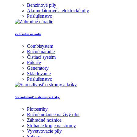
Benzínové píly
Akumulátorové a elektrické píly
Príslušenstvo
Záhradné náradie
Combisystem
Ručné náradie
Čistiaci systém
Fúkače
Generátory
Skladovanie
Príslušenstvo
Starostlivosť o stromy a kríky
Plotostrihy
Ručné nožnice na živý plot
Záhradné nožnice
Strihacie kopje na stromy
Vyvetvovacie píly
Sekery