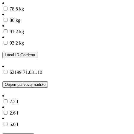
78.5 kg
86 kg
91.2 kg
93.2 kg
Local ID Gardena
62199-71.031.10
Objem palivovej nádrže
2.2 l
2.6 l
5.0 l