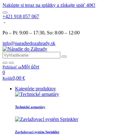
Nakúpte si teraz na splátky a získajte späť 40€!
+421 918 057 067
-
Po – Pi: 9:00 – 17:30, So: 8:00 – 12:00
info@naradiedozahrady.sk
Môj účet
Prihlásiť sa
0
0,00
€
Košík
Kategórie produktov
Technické armatúry
Zavlažovací systém Sprinkler