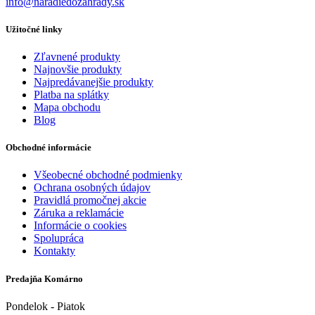
info@naradiedozahrady.sk
Užitočné linky
Zľavnené produkty
Najnovšie produkty
Najpredávanejšie produkty
Platba na splátky
Mapa obchodu
Blog
Obchodné informácie
Všeobecné obchodné podmienky
Ochrana osobných údajov
Pravidlá promočnej akcie
Záruka a reklamácie
Informácie o cookies
Spolupráca
Kontakty
Predajňa Komárno
Pondelok - Piatok