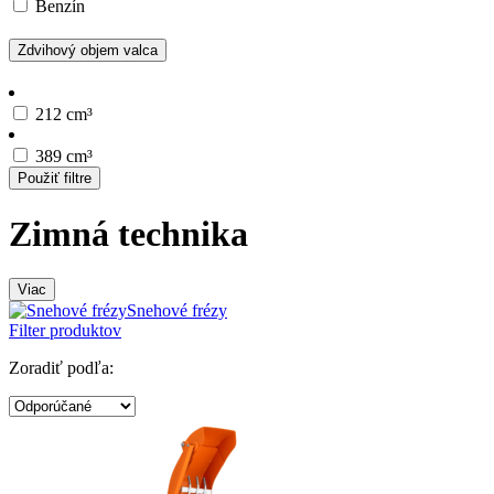
Benzín
Zdvihový objem valca
212 cm³
389 cm³
Použiť filtre
Zimná technika
Viac
Snehové frézy
Filter produktov
Zoradiť podľa: