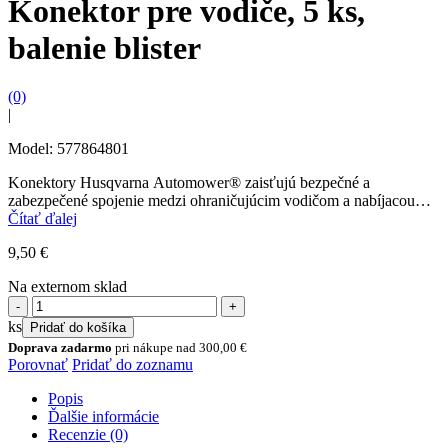
Konektor pre vodiče, 5 ks,
balenie blister
(0)
|
Model: 577864801
Konektory Husqvarna Automower® zaisťujú bezpečné a
zabezpečené spojenie medzi ohraničujúcim vodičom a nabíjacou
stanicou Automower®. Husqvarna Automower® Connector je
Čítať ďalej
súčasťou nášho širokého radu vysoko kvalitného...
9,50
€
Na externom sklad
množstvo
Konektor
ks
Pridať do košíka
pre
Doprava zadarmo
pri nákupe nad
300,00
€
vodiče,
Porovnať
Pridať do zoznamu
5
ks,
Popis
balenie
Ďalšie informácie
blister
Recenzie (0)