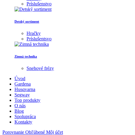
Príslušenstvo
Detský sortiment
Hračky
Príslušentsvo
Zimná technika
Snehové frézy
Úvod
Gardena
Husqvarna
Segway
Top produkty
O nás
Blog
Spolupráca
Kontakty
Porovnanie
Obľúbené
Môj účet