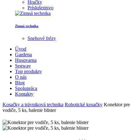
Hračky
Príslušentsvo
Zimná technika
Snehové frézy
Úvod
Gardena
Husqvarna
Segway
Top produkty
O nás
Blog
Spolupráca
Kontakty
Kosačky a trávniková technika
Robotické kosačky
Konektor pre
vodiče, 5 ks, balenie blister