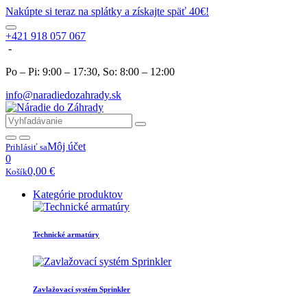
Nakúpte si teraz na splátky a získajte späť 40€!
+421 918 057 067
-
Po – Pi: 9:00 – 17:30, So: 8:00 – 12:00
info@naradiedozahrady.sk
Môj účet
Prihlásiť sa
0
0,00
€
Košík
Kategórie produktov
Technické armatúry
Zavlažovací systém Sprinkler