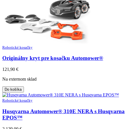
Robotické kosačky
Originálny kryt pre kosačku Automower®
121,90
€
Na externom sklad
Do košíka
Robotické kosačky
Husqvarna Automower® 310E NERA s Husqvarna
EPOS™
2 129,00
€