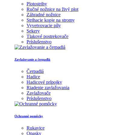
Plotostrihy
Ručné nožnice na živý plot
Záhradné nožnice
Strihacie kopje na stromy
Vyvetvovacie píly
Sekery
Tlakové postrekovače
Príslušenstvo
Zavlažovanie a čerpadlá
Čerpadlá
Hadice
Hadicové prípojky
Riadenie zavlažovania
Zavlažovače
Príslušenstvo
Ochranné pomôcky
Rukavice
Opasky