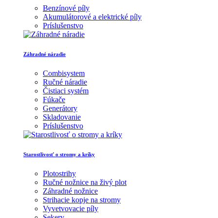
Benzínové píly
Akumulátorové a elektrické píly
Príslušenstvo
Záhradné náradie
Combisystem
Ručné náradie
Čistiaci systém
Fúkače
Generátory
Skladovanie
Príslušenstvo
Starostlivosť o stromy a kríky
Plotostrihy
Ručné nožnice na živý plot
Záhradné nožnice
Strihacie kopje na stromy
Vyvetvovacie píly
Sekery