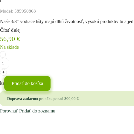
Model: 585950868
Naše 3/8" vodiace lišty majú dlhú životnosť, vysokú produktivitu a je
Čítať ďalej
56,90
€
Na sklade
množstvo
Lišta
X-
FORCE
18"
ks
Pridať do košíka
/
3/8"
Doprava zadarmo
pri nákupe nad
300,00
€
/
Porovnať
Pridať do zoznamu
1,5
mm,
veľké
uchytenie