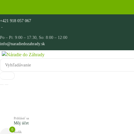
+421 918 057 067
-
Po – Pi: 9:00 – 17:30, So: 8:00 – 12:00
info@naradiedozahrady.sk
Prihlásiť sa
Môj účet
0
Košík