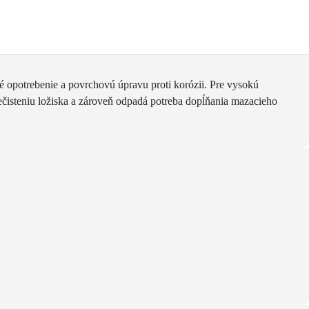
né opotrebenie a povrchovú úpravu proti korózii. Pre vysokú
ečisteniu ložiska a zároveň odpadá potreba dopĺňania mazacieho