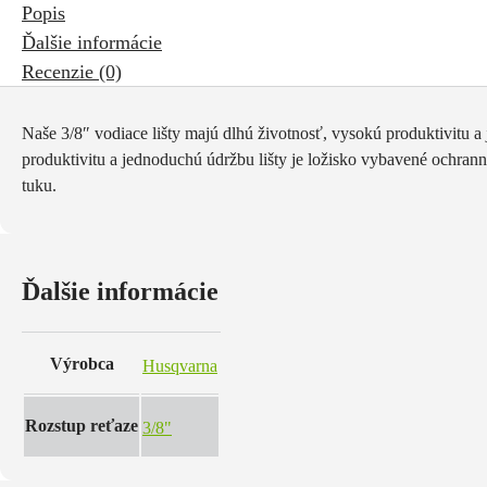
Popis
lišty,
Ďalšie informácie
11
Recenzie (0)
z.
/
68
Naše 3/8″ vodiace lišty majú dlhú životnosť, vysokú produktivitu a
čl.
produktivitu a jednoduchú údržbu lišty je ložisko vybavené ochran
tuku.
Ďalšie informácie
Výrobca
Husqvarna
Rozstup reťaze
3/8"