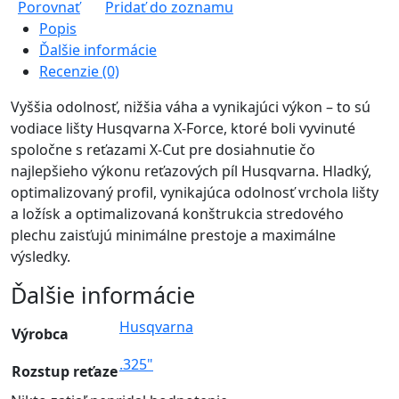
Porovnať
Pridať do zoznamu
/
Popis
.325"
Ďalšie informácie
/
Recenzie (0)
1,3
mm
Vyššia odolnosť, nižšia váha a vynikajúci výkon – to sú
PIXEL,
vodiace lišty Husqvarna X-Force, ktoré boli vyvinuté
malé
spoločne s reťazami X-Cut pre dosiahnutie čo
uchytenie
najlepšieho výkonu reťazových píl Husqvarna. Hladký,
lišty
optimalizovaný profil, vynikajúca odolnosť vrchola lišty
(SM)
a ložísk a optimalizovaná konštrukcia stredového
plechu zaisťujú minimálne prestoje a maximálne
výsledky.
Ďalšie informácie
Husqvarna
Výrobca
.325"
Rozstup reťaze