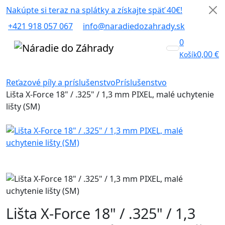
Nakúpte si teraz na splátky a získajte späť 40€!
+421 918 057 067
info@naradiedozahrady.sk
0
0,00
€
Košík
Reťazové píly a príslušenstvo
Príslušenstvo
Lišta X-Force 18" / .325" / 1,3 mm PIXEL, malé uchytenie
lišty (SM)
Lišta X-Force 18" / .325" / 1,3