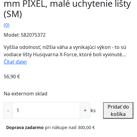
mm PIXEL, malé uchytenie lišty
(SM)
(0)
Model: 582075372
Vyššia odolnosť, nižšia váha a vynikajúci výkon - to sú
vodiace lišty Husqvarna X-Force, ktoré boli vyvinuté
spoločne s reťazami X-Cut pre dosiahnutie čo
Čítať ďalej
najlepšieho...
56,90
€
Na externom sklad
množstvo
Pridať do
ks
Lišta
košíka
X-
Force
Doprava zadarmo
pri nákupe nad
300,00
€
18"