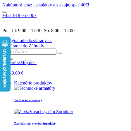
Nakúpte si teraz na splátky a získajte späť 40€!
+421 918 057 067
-
Po – Pi: 9:00 – 17:30, So: 8:00 – 12:00
info@naradiedozahrady.sk
Môj účet
Prihlásiť sa
0
0,00
€
Košík
Kategórie produktov
Technické armatúry
Zavlažovací systém Sprinkler