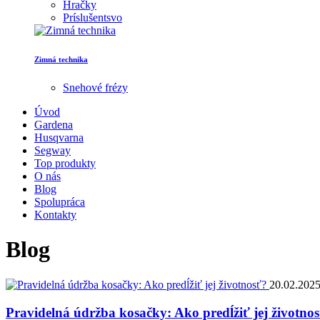
Hračky
Príslušentsvo
Zimná technika
Snehové frézy
Úvod
Gardena
Husqvarna
Segway
Top produkty
O nás
Blog
Spolupráca
Kontakty
Blog
20.02.202
Pravidelná údržba kosačky: Ako predĺžiť jej životno