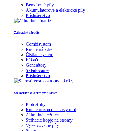
Benzínové píly
Akumulátorové a elektrické píly
Príslušenstvo
Záhradné náradie
Combisystem
Ručné náradie
Čistiaci systém
Fúkače
Generátory
Skladovanie
Príslušenstvo
Starostlivosť o stromy a kríky
Plotostrihy
Ručné nožnice na živý plot
Záhradné nožnice
Strihacie kopje na stromy
Vyvetvovacie píly
Sekery