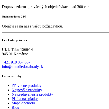
Doprava zdarma pri všetkých objednávkach nad 300 eur.
Online podpora 24/7
Obráťte sa na nás s vašou požiadavkou.
Eco Enterprise s. r. o.
Ul. J. Tubu 1566/14
945 01 Komárno
+421 918 057 067
info@naradiedozahrady.sk
Užitočné linky
Zľavnené produkty
Najnovšie produkty
Najpredávanejšie produkty
Platba na splátky
Mapa obchodu
Blog