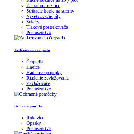
Ručné nožnice na živý plot
Záhradné nožnice
Strihacie kopje na stromy
Vyvetvovacie píly
Sekery
Tlakové postrekovače
Príslušenstvo
Zavlažovanie a čerpadlá
Čerpadlá
Hadice
Hadicové prípojky
Riadenie zavlažovania
Zavlažovače
Príslušenstvo
Ochranné pomôcky
Rukavice
Opasky
Príslušenstvo