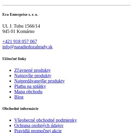
Eco Enterprise s. r. o.
Ul. J. Tubu 1566/14
945 01 Komárno
+421 918 057 067
info@naradiedozahrady.sk
Užitočné linky
Zľavnené produkty
Najnovšie produkty
Najpredávanejšie produkty
Platba na splátky
Mapa obchodu
Blog
Obchodné informácie
Všeobecné obchodné podmienky
Ochrana osobných údajov
Pravidlá promočnej akcie