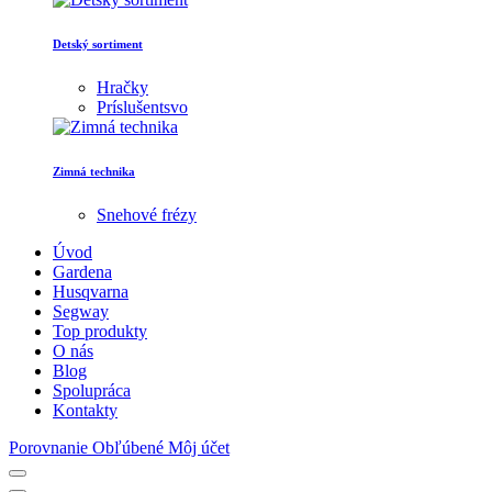
Detský sortiment
Hračky
Príslušentsvo
Zimná technika
Snehové frézy
Úvod
Gardena
Husqvarna
Segway
Top produkty
O nás
Blog
Spolupráca
Kontakty
Porovnanie
Obľúbené
Môj účet