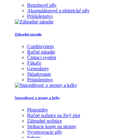
Benzínové píly
Akumulátorové a elektrické píly
Príslušenstvo
Záhradné náradie
Combisystem
Ručné náradie
Čistiaci systém
Fúkače
Generátory
Skladovanie
Príslušenstvo
Starostlivosť o stromy a kríky
Plotostrihy
Ručné nožnice na živý plot
Záhradné nožnice
Strihacie kopje na stromy
Vyvetvovacie píly
Sekery