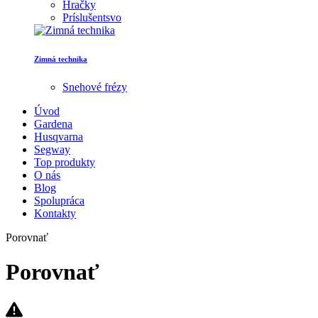
Hračky
Príslušentsvo
Zimná technika
Snehové frézy
Úvod
Gardena
Husqvarna
Segway
Top produkty
O nás
Blog
Spolupráca
Kontakty
Porovnať
Porovnať