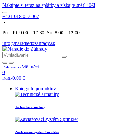
Nakúpte si teraz na splátky a získajte späť 40€!
+421 918 057 067
-
Po – Pi: 9:00 – 17:30, So: 8:00 – 12:00
info@naradiedozahrady.sk
Môj účet
Prihlásiť sa
0
0,00
€
Košík
Kategórie produktov
Technické armatúry
Zavlažovací systém Sprinkler