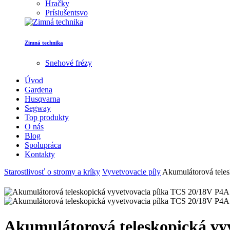
Hračky
Príslušentsvo
Zimná technika
Snehové frézy
Úvod
Gardena
Husqvarna
Segway
Top produkty
O nás
Blog
Spolupráca
Kontakty
Starostlivosť o stromy a kríky
Vyvetvovacie píly
Akumulátorová tele
Akumulátorová teleskopická vy