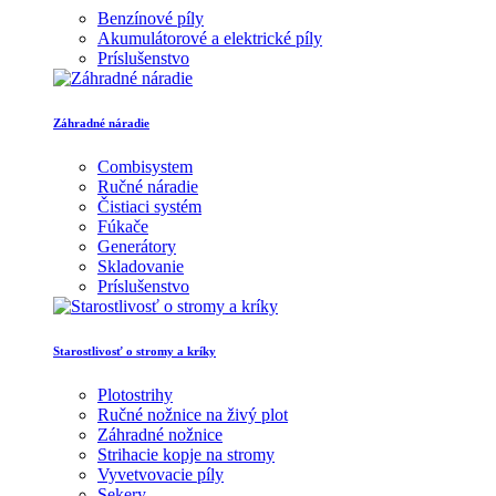
Benzínové píly
Akumulátorové a elektrické píly
Príslušenstvo
Záhradné náradie
Combisystem
Ručné náradie
Čistiaci systém
Fúkače
Generátory
Skladovanie
Príslušenstvo
Starostlivosť o stromy a kríky
Plotostrihy
Ručné nožnice na živý plot
Záhradné nožnice
Strihacie kopje na stromy
Vyvetvovacie píly
Sekery