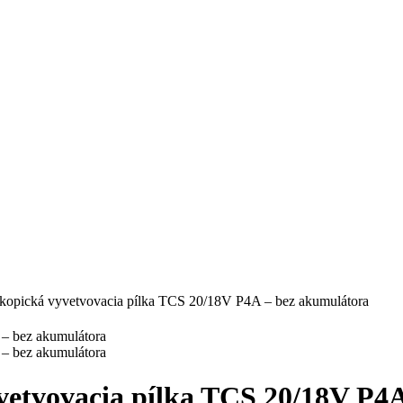
skopická vyvetvovacia pílka TCS 20/18V P4A – bez akumulátora
vetvovacia pílka TCS 20/18V P4