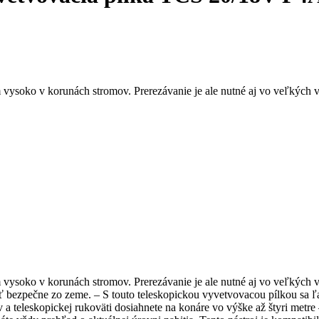
m vysoko v korunách stromov. Prerezávanie je ale nutné aj vo veľkých v
ám vysoko v korunách stromov. Prerezávanie je ale nutné aj vo veľkých
čne zo zeme. – S touto teleskopickou vyvetvovacou pílkou sa ľahko
 a teleskopickej rukoväti dosiahnete na konáre vo výške až štyri metre