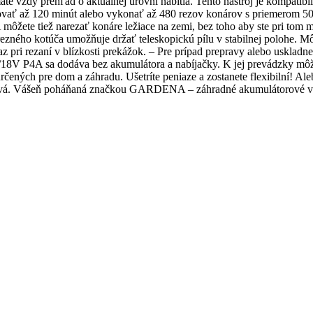
te vždy prehľad o aktuálnej úrovni nabitia. Tento nástroj je kompa
ovať až 120 minút alebo vykonať až 480 rezov konárov s priemerom 50 
A môžete tiež narezať konáre ležiace na zemi, bez toho aby ste pri tom
 rezného kotúča umožňuje držať teleskopickú pílu v stabilnej polohe. Môž
 pri rezaní v blízkosti prekážok. – Pre prípad prepravy alebo uskladnen
V P4A sa dodáva bez akumulátora a nabíjačky. K jej prevádzky môž
ených pre dom a záhradu. Ušetríte peniaze a zostanete flexibilní! 
 pravá. Vášeň poháňaná značkou GARDENA – záhradné akumulátorové vyb