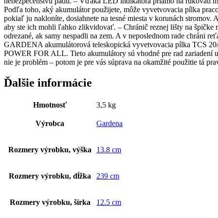
nebezpečenstvu pádu. – Vďaka LED indikátora priamo na rukoväti má
Podľa toho, aký akumulátor použijete, môže vyvetvovacia pílka prac
pokiaľ ju nakloníte, dosiahnete na tesné miesta v korunách stromov. 
aby ste ich mohli ľahko zlikvidovať. – Chránič reznej lišty na špičke
odrezané, ak samy nespadli na zem. A v neposlednom rade chráni reťaz
GARDENA akumulátorová teleskopická vyvetvovacia pílka TCS 20/18
POWER FOR ALL. Tieto akumulátory sú vhodné pre rad zariadení urč
nie je problém – potom je pre vás súprava na okamžité použitie tá
Ďalšie informácie
Hmotnosť
3,5 kg
Výrobca
Gardena
Rozmery výrobku, výška
13.8 cm
Rozmery výrobku, dĺžka
239 cm
Rozmery výrobku, šírka
12.5 cm