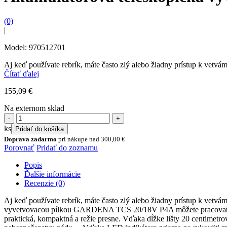
(0)
|
Model: 970512701
Aj keď používate rebrík, máte často zlý alebo žiadny prístup k vetvá
Čítať ďalej
155,09
€
Na externom sklad
množstvo
Akumulátorová
ks
Pridať do košíka
teleskopická
Doprava zadarmo
pri nákupe nad
300,00
€
vyvetvovacia
Porovnať
Pridať do zoznamu
pílka
TCS
Popis
20/18V
Ďalšie informácie
P4A
Recenzie (0)
-
bez
Aj keď používate rebrík, máte často zlý alebo žiadny prístup k vetv
akumulátora
vyvetvovacou pílkou GARDENA TCS 20/18V P4A môžete pracovať bezpe
praktická, kompaktná a režie presne. Vďaka dĺžke lišty 20 centimetrov