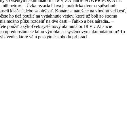
tibilný so všetkými akumulátormi 18 V z Aliancie POWER FOR ALL.
milimetrov. – Úzka rezacia hlava je praktická dvoma spôsobmi:
 museli kľačať alebo sa ohýbať. Konáre si narežete na vhodnú veľkosť,
ete ho tiež použiť na vytiahnutie vetiev, ktoré už boli zo stromu
ia možno pílku rozdeliť na dve časti – ľahko a bez náradia.. –
ete použiť akýkoľvek systémový akumulátor 18 V z Aliancie
Alebo uprednostňujete kúpu výrobku so systémovým akumulátorom? To
avenie, ktoré vám poskytuje slobodu pri práci.