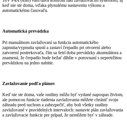
18V P4A (sólo) vám dáva kontrolu nad zavlažovacím systémom, aj
keď nie ste doma, vďaka plynulému nastaveniu výkonu a
automatickému časovaču.
Automatická prevádzka
Pri manuálnom zavlažovaní sa funkcia automatického
zapnutia/vypnutia spustí a zastaví čerpadlo pri otvorení alebo
zatvorení postrekovača, čím sa šetrí doba prevádzky akumulátora a
znamená, že čerpadlo bude bežať dlhšie v porovnaní s nepretržitou
prevádzkou na jedno nabitie.
Zavlažovanie podľa plánov
Keď nie ste doma, vaše rastliny môžu byť vydané napospas živlom,
ale pomocou funkcie riadenia zavlažovania môžete chrániť svoju
záhradu pred suchom a zabezpečiť, aby boli všetky rastliny
zavlažované v pravidelných intervaloch: nastavte plán zavlažovania
a zavlažovacie funkcie pre prípad, že nemôžete byť v záhrade.