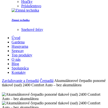
Hračky
Príslušentsvo
Zimná technika
Snehové frézy
Úvod
Gardena
Husqvarna
Segway
Top produkty
O nás
Blog
Spolupráca
Kontakty
Zavlažovanie a čerpadlá
Čerpadlá
Akumulátorové čerpadlo ponorné
tlakové (sud) 2400 Comfort Auto – bez akumulátora