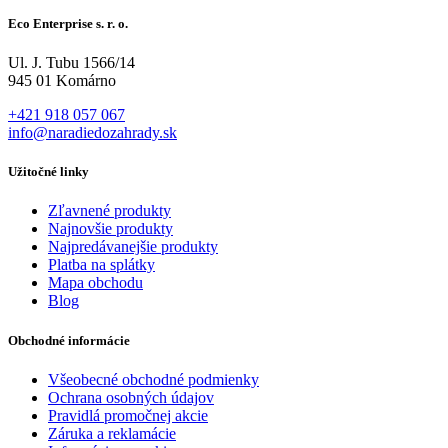
Eco Enterprise s. r. o.
Ul. J. Tubu 1566/14
945 01 Komárno
+421 918 057 067
info@naradiedozahrady.sk
Užitočné linky
Zľavnené produkty
Najnovšie produkty
Najpredávanejšie produkty
Platba na splátky
Mapa obchodu
Blog
Obchodné informácie
Všeobecné obchodné podmienky
Ochrana osobných údajov
Pravidlá promočnej akcie
Záruka a reklamácie