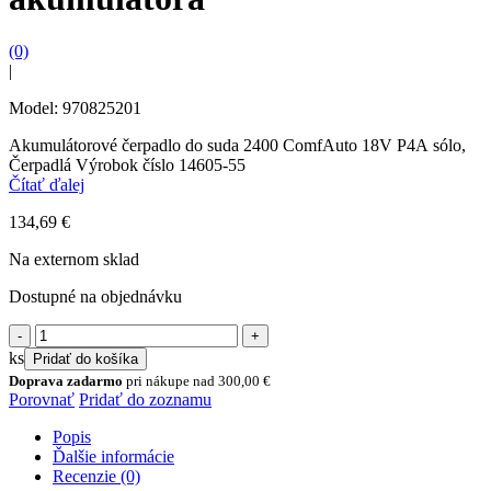
(0)
|
Model: 970825201
Akumulátorové čerpadlo do suda 2400 ComfAuto 18V P4A sólo,
Čerpadlá Výrobok číslo 14605-55
Čítať ďalej
134,69
€
Na externom sklad
Dostupné na objednávku
množstvo
Akumulátorové
ks
Pridať do košíka
čerpadlo
Doprava zadarmo
pri nákupe nad
300,00
€
ponorné
Porovnať
Pridať do zoznamu
tlakové
(sud)
Popis
2400
Ďalšie informácie
Comfort
Recenzie (0)
Auto