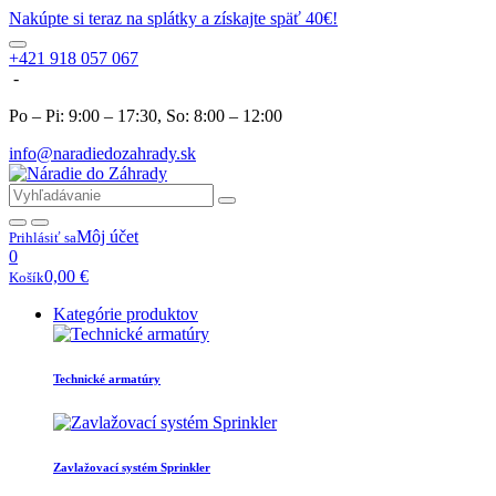
Nakúpte si teraz na splátky a získajte späť 40€!
+421 918 057 067
-
Po – Pi: 9:00 – 17:30, So: 8:00 – 12:00
info@naradiedozahrady.sk
Môj účet
Prihlásiť sa
0
0,00
€
Košík
Kategórie produktov
Technické armatúry
Zavlažovací systém Sprinkler