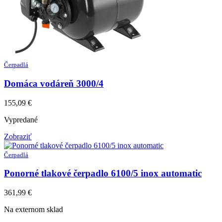
Čerpadlá
Domáca vodáreň 3000/4
155,09
€
Vypredané
Zobraziť
Čerpadlá
Ponorné tlakové čerpadlo 6100/5 inox automatic
361,99
€
Na externom sklad