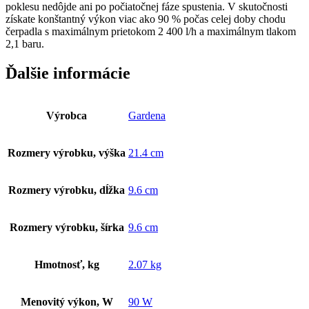
poklesu nedôjde ani po počiatočnej fáze spustenia. V skutočnosti
získate konštantný výkon viac ako 90 % počas celej doby chodu
čerpadla s maximálnym prietokom 2 400 l/h a maximálnym tlakom
2,1 baru.
Ďalšie informácie
Výrobca
Gardena
Rozmery výrobku, výška
21.4 cm
Rozmery výrobku, dĺžka
9.6 cm
Rozmery výrobku, šírka
9.6 cm
Hmotnosť, kg
2.07 kg
Menovitý výkon, W
90 W