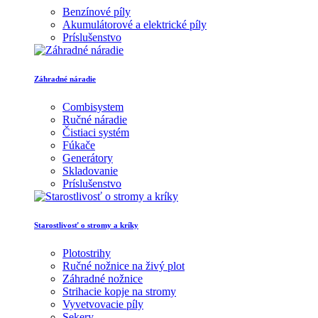
Benzínové píly
Akumulátorové a elektrické píly
Príslušenstvo
Záhradné náradie
Combisystem
Ručné náradie
Čistiaci systém
Fúkače
Generátory
Skladovanie
Príslušenstvo
Starostlivosť o stromy a kríky
Plotostrihy
Ručné nožnice na živý plot
Záhradné nožnice
Strihacie kopje na stromy
Vyvetvovacie píly
Sekery