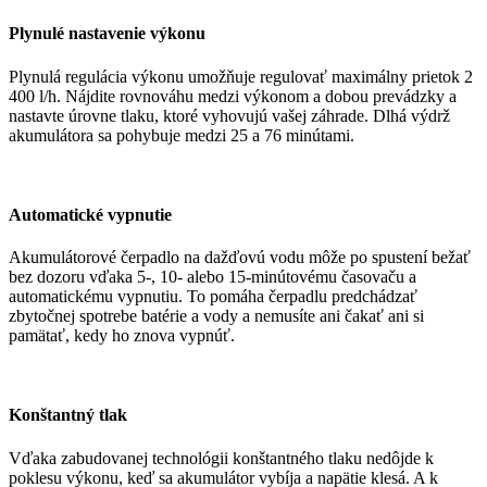
Plynulé nastavenie výkonu
Plynulá regulácia výkonu umožňuje regulovať maximálny prietok 2
400 l/h. Nájdite rovnováhu medzi výkonom a dobou prevádzky a
nastavte úrovne tlaku, ktoré vyhovujú vašej záhrade. Dlhá výdrž
akumulátora sa pohybuje medzi 25 a 76 minútami.
Automatické vypnutie
Akumulátorové čerpadlo na dažďovú vodu môže po spustení bežať
bez dozoru vďaka 5-, 10- alebo 15-minútovému časovaču a
automatickému vypnutiu. To pomáha čerpadlu predchádzať
zbytočnej spotrebe batérie a vody a nemusíte ani čakať ani si
pamätať, kedy ho znova vypnúť.
Konštantný tlak
Vďaka zabudovanej technológii konštantného tlaku nedôjde k
poklesu výkonu, keď sa akumulátor vybíja a napätie klesá. A k