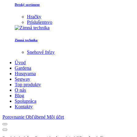
Detský sortiment
Hračky
Príslušentsvo
Zimná technika
Snehové frézy
Úvod
Gardena
Husqvarna
Segway
Top produkty
O nás
Blog
Spolupráca
Kontakty
Porovnanie
Obľúbené
Môj účet