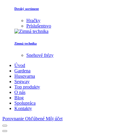
Detský sortiment
Hračky
Príslušentsvo
Zimná technika
Snehové frézy
Úvod
Gardena
Husqvarna
Segway
Top produkty
O nás
Blog
Spolupráca
Kontakty
Porovnanie
Obľúbené
Môj účet