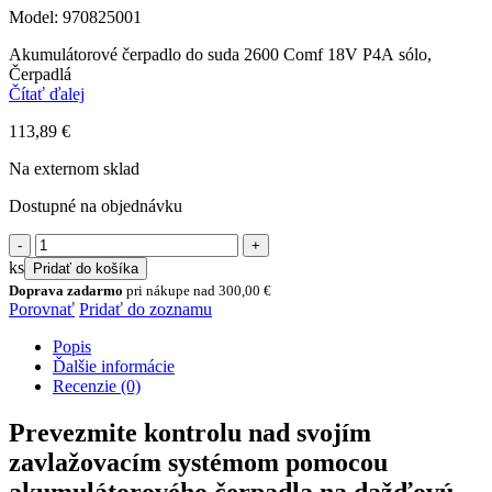
Model: 970825001
Akumulátorové čerpadlo do suda 2600 Comf 18V P4A sólo,
Čerpadlá
Čítať ďalej
113,89
€
Na externom sklad
Dostupné na objednávku
množstvo
Akumulátorové
ks
Pridať do košíka
čerpadlo
Doprava zadarmo
pri nákupe nad
300,00
€
ponorné
Porovnať
Pridať do zoznamu
tlakové
(sud)
Popis
2600
Ďalšie informácie
Comfort
Recenzie (0)
-
bez
Prevezmite kontrolu nad svojím
akumulátora
zavlažovacím systémom pomocou