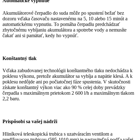
Automatické vypnutie
Akumulátorové čerpadlo do suda môže po spustení bežať bez
dozoru vďaka časovaču nastavenému na 5, 10 alebo 15 minút a
automatickému vypnutiu. To pomáha čerpadlu predchádzať
zbytočnému vybíjaniu akumulátora a spotrebe vody a nemusíte
čakať ani si pamätať, kedy ho vypnúť.
Konštantný tlak
Vďaka zabudovanej technológii konštantného tlaku nedochádza k
poklesu výkonu, pretože akumulátor sa vybíja a napätie klesá. A k
poklesu nedôjde ani po počiatočnej fáze spustenia. V skutočnosti
získate konštantný výkon viac ako 90 % celej doby prevádzky
čerpadla s maximálnym prietokom 2 600 l/h a maximálnym tlakom
2,2 baru.
Prispôsobí sa vašej nádrži
Hliníková teleskopická trubica s uzatváracím ventilom a
predlžovacou trubicou (595-1010 mm) je nastaviteľná podľa vašej