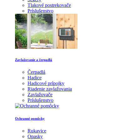
Tlakové postrekovače
Príslušenstvo
Zavlažovanie a čerpadlá
Čerpadlá
Hadice
Hadicové prípojky
Riadenie zavlažovania
Zavlažovače
Príslušenstvo
Ochranné pomôcky
Rukavice
Opasky