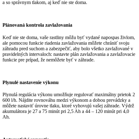
a so správnym tlakom, aj keď nie ste doma.
Plánovaná kontrola zavlažovania
Keď nie ste doma, vaše rastliny môžu byť vydané napospas živlom,
ale pomocou funkcie riadenia zavlažovania môžete chrániť svoju
záhradu pred suchom a zabezpečiť, aby bolo všetko zavlažované v
pravidelných intervaloch: nastavte plán zavlažovania a zavlažovacie
funkcie pre prípad, že nemôžete byť v záhrade.
Plynulé nastavenie výkonu
Plynulá regulácia výkonu umožňuje regulovať maximálny prietok 2
600 l/h. Nájdite rovnováhu medzi výkonom a dobou prevádzky a
môžete nastaviť úrovne tlaku, ktoré vyhovujú vašej záhrade. Výdrž
akumulátora je 27 a 75 minút pri 2,5 Ah a 44 – 120 minút pri 4,0
Ah.