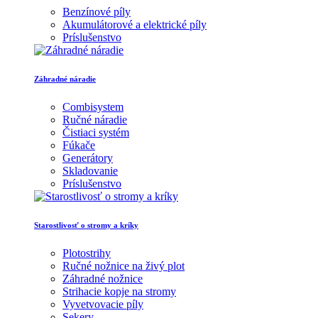
Benzínové píly
Akumulátorové a elektrické píly
Príslušenstvo
Záhradné náradie
Combisystem
Ručné náradie
Čistiaci systém
Fúkače
Generátory
Skladovanie
Príslušenstvo
Starostlivosť o stromy a kríky
Plotostrihy
Ručné nožnice na živý plot
Záhradné nožnice
Strihacie kopje na stromy
Vyvetvovacie píly
Sekery