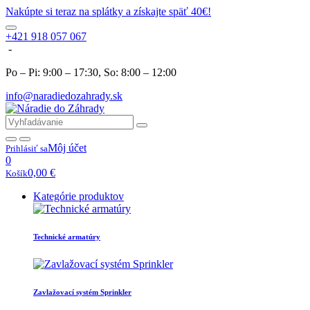
Nakúpte si teraz na splátky a získajte späť 40€!
+421 918 057 067
-
Po – Pi: 9:00 – 17:30, So: 8:00 – 12:00
info@naradiedozahrady.sk
Môj účet
Prihlásiť sa
0
0,00
€
Košík
Kategórie produktov
Technické armatúry
Zavlažovací systém Sprinkler