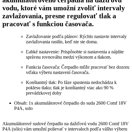
akumulátorového čerpadla na dažďovú
vodu, ktoré vám umožní zvoliť intervaly
zavlažovania, presne regulovať tlak a
pracovať s funkciou časovača.
Zavlažovanie podľa plánov: Rýchlo nastavte intervaly
zavlažovania rastlín, keď nie ste doma.
Ľahké nastavenie: Prispôsobte si nastavenia a nájdite
správnu rovnováhu medzi výkonom a tlakom.
Funkcia časovača: Čerpadlo môže pracovať bez dozoru
vďaka výberu nastavení časovača.
Konštantný tlak: Po fáze spustenia nedochádza k
poklesu tlaku; tlak je konštantný viac ako 90 %
prevádzkovej doby
Obsah: 1x akumulátorové čerpadlo do suda 2600 Comf 18V
P4A, solo
Akumulátorové sudové čerpadlo na dažďovú vodu 2600 Comf 18V
P4A (sólo) vám umožní polievať v intervaloch podľa vášho výberu