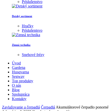
Príslušenstvo
Detský sortiment
Hračky
Príslušentsvo
Zimná technika
Snehové frézy
Úvod
Gardena
Husqvarna
Segway
Top produkty
O nás
Blog
Spolupráca
Kontakty
Zavlažovanie a čerpadlá
Čerpadlá
Akumulátorové čerpadlo ponorné