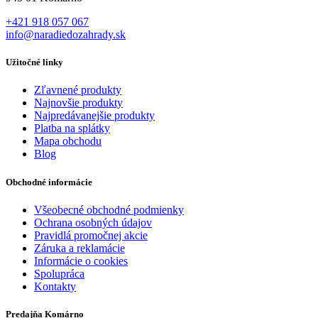
+421 918 057 067
info@naradiedozahrady.sk
Užitočné linky
Zľavnené produkty
Najnovšie produkty
Najpredávanejšie produkty
Platba na splátky
Mapa obchodu
Blog
Obchodné informácie
Všeobecné obchodné podmienky
Ochrana osobných údajov
Pravidlá promočnej akcie
Záruka a reklamácie
Informácie o cookies
Spolupráca
Kontakty
Predajňa Komárno