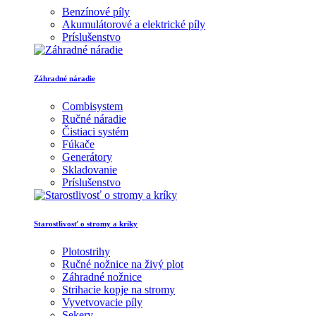
Benzínové píly
Akumulátorové a elektrické píly
Príslušenstvo
Záhradné náradie
Combisystem
Ručné náradie
Čistiaci systém
Fúkače
Generátory
Skladovanie
Príslušenstvo
Starostlivosť o stromy a kríky
Plotostrihy
Ručné nožnice na živý plot
Záhradné nožnice
Strihacie kopje na stromy
Vyvetvovacie píly
Sekery