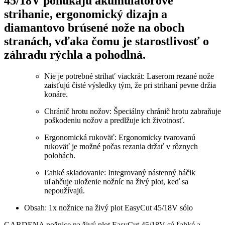
45/18V ponúkajú akumulátorové
strihanie, ergonomický dizajn a
diamantovo brúsené nože na oboch
stranách, vďaka čomu je starostlivosť o
záhradu rýchla a pohodlná.
Nie je potrebné strihať viackrát: Laserom rezané nože
zaisťujú čisté výsledky tým, že pri strihaní pevne držia
konáre.
Chránič hrotu nožov: Špeciálny chránič hrotu zabraňuje
poškodeniu nožov a predlžuje ich životnosť.
Ergonomická rukoväť: Ergonomicky tvarovanú
rukoväť je možné počas rezania držať v rôznych
polohách.
Ľahké skladovanie: Integrovaný nástenný háčik
uľahčuje uloženie nožníc na živý plot, keď sa
nepoužívajú.
Obsah: 1x nožnice na živý plot EasyCut 45/18V sólo
GARDENA nožnice na živý plot EasyCut 45/18V sú ľahké a