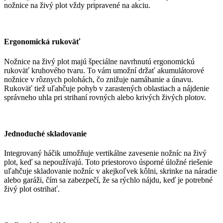
nožnice na živý plot vždy pripravené na akciu.
Ergonomická rukoväť
Nožnice na živý plot majú špeciálne navrhnutú ergonomickú
rukoväť kruhového tvaru. To vám umožní držať akumulátorové
nožnice v rôznych polohách, čo znižuje namáhanie a únavu.
Rukoväť tiež uľahčuje pohyb v zarastených oblastiach a nájdenie
správneho uhla pri strihaní rovných alebo krivých živých plotov.
Jednoduché skladovanie
Integrovaný háčik umožňuje vertikálne zavesenie nožníc na živý
plot, keď sa nepoužívajú. Toto priestorovo úsporné úložné riešenie
uľahčuje skladovanie nožníc v akejkoľvek kôlni, skrinke na náradie
alebo garáži, čím sa zabezpečí, že sa rýchlo nájdu, keď je potrebné
živý plot ostrihať.