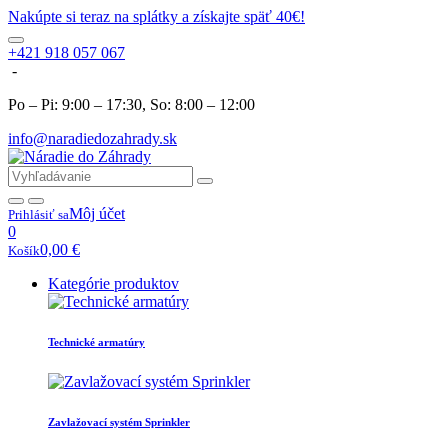
Nakúpte si teraz na splátky a získajte späť 40€!
+421 918 057 067
-
Po – Pi: 9:00 – 17:30, So: 8:00 – 12:00
info@naradiedozahrady.sk
Môj účet
Prihlásiť sa
0
0,00
€
Košík
Kategórie produktov
Technické armatúry
Zavlažovací systém Sprinkler