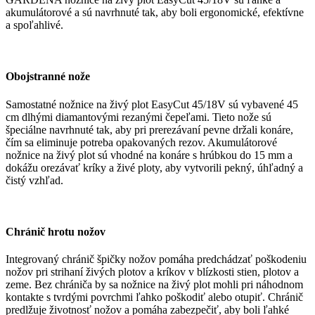
akumulátorové a sú navrhnuté tak, aby boli ergonomické, efektívne
a spoľahlivé.
Obojstranné nože
Samostatné nožnice na živý plot EasyCut 45/18V sú vybavené 45
cm dlhými diamantovými rezanými čepeľami. Tieto nože sú
špeciálne navrhnuté tak, aby pri prerezávaní pevne držali konáre,
čím sa eliminuje potreba opakovaných rezov. Akumulátorové
nožnice na živý plot sú vhodné na konáre s hrúbkou do 15 mm a
dokážu orezávať kríky a živé ploty, aby vytvorili pekný, úhľadný a
čistý vzhľad.
Chránič hrotu nožov
Integrovaný chránič špičky nožov pomáha predchádzať poškodeniu
nožov pri strihaní živých plotov a kríkov v blízkosti stien, plotov a
zeme. Bez chrániča by sa nožnice na živý plot mohli pri náhodnom
kontakte s tvrdými povrchmi ľahko poškodiť alebo otupiť. Chránič
predlžuje životnosť nožov a pomáha zabezpečiť, aby boli ľahké