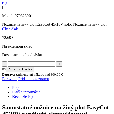
(0)
|
Model: 970823001
Nožnice na živý plot EasyCut 45/18V sólo, Nožnice na živý plot
Čítať ďalej
72,69
€
Na externom sklad
Dostupné na objednávku
množstvo
Akumulátorové
ks
Pridať do košíka
nožnice
Doprava zadarmo
pri nákupe nad
300,00
€
na
Porovnať
Pridať do zoznamu
živý
plot
Popis
EasyCut
Ďalšie informácie
45/18V
Recenzie (0)
-
bez
Samostatné nožnice na živý plot EasyCut
akumulátora