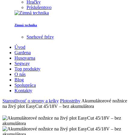
Hračky
Príslušentsvo
Zimná technika
Snehové frézy
Úvod
Gardena
Husqvarna
Segway
Top produkty
O nás
Blog
Spolupráca
Kontakty
Starostlivosť o stromy a kríky
Plotostrihy
Akumulátorové nožnice
na živý plot EasyCut 45/18V – bez akumulátora