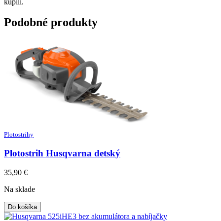
kúpili.
Podobné produkty
Plotostrihy
Plotostrih Husqvarna detský
35,90
€
Na sklade
Do košíka