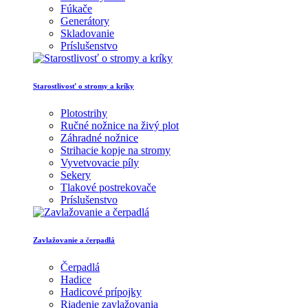
Fúkače
Generátory
Skladovanie
Príslušenstvo
Starostlivosť o stromy a kríky
Plotostrihy
Ručné nožnice na živý plot
Záhradné nožnice
Strihacie kopje na stromy
Vyvetvovacie píly
Sekery
Tlakové postrekovače
Príslušenstvo
Zavlažovanie a čerpadlá
Čerpadlá
Hadice
Hadicové prípojky
Riadenie zavlažovania