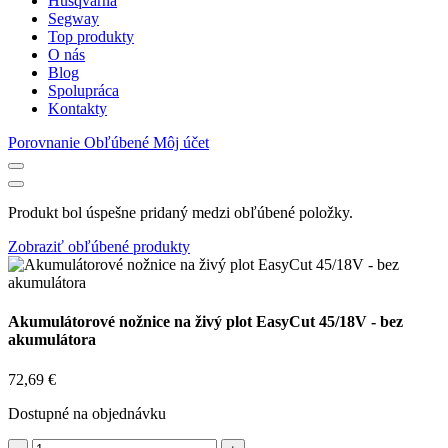
Husqvarna
Segway
Top produkty
O nás
Blog
Spolupráca
Kontakty
Porovnanie
Obľúbené
Môj účet
Produkt bol úspešne pridaný medzi obľúbené položky.
Zobraziť obľúbené produkty
Akumulátorové nožnice na živý plot EasyCut 45/18V - bez
akumulátora
72,69
€
Dostupné na objednávku
množstvo