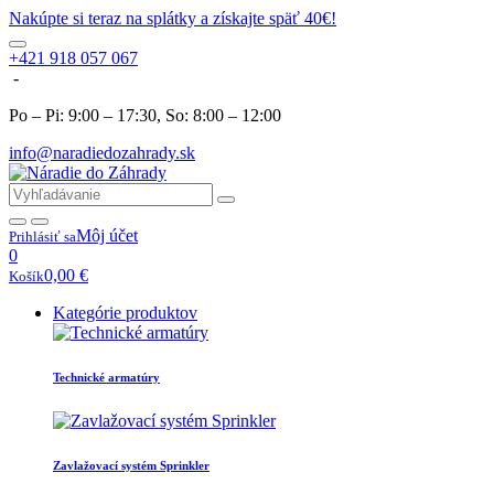
Nakúpte si teraz na splátky a získajte späť 40€!
+421 918 057 067
-
Po – Pi: 9:00 – 17:30, So: 8:00 – 12:00
info@naradiedozahrady.sk
Môj účet
Prihlásiť sa
0
0,00
€
Košík
Kategórie produktov
Technické armatúry
Zavlažovací systém Sprinkler