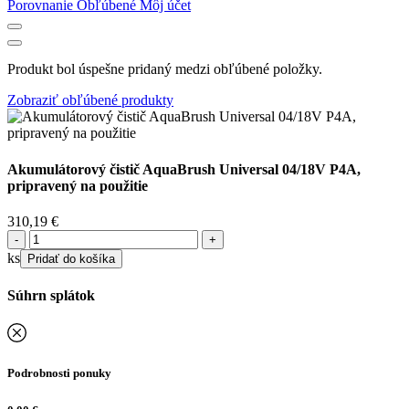
Porovnanie
Obľúbené
Môj účet
Produkt bol úspešne pridaný medzi obľúbené položky.
Zobraziť obľúbené produkty
Akumulátorový čistič AquaBrush Universal 04/18V P4A,
pripravený na použitie
310,19
€
množstvo
Akumulátorový
ks
Pridať do košíka
čistič
AquaBrush
Súhrn splátok
Universal
04/18V P4A,
pripravený
na
použitie
Podrobnosti ponuky