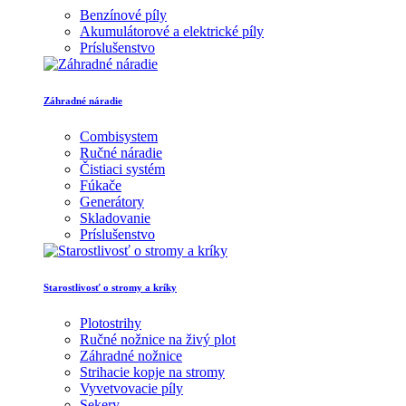
Benzínové píly
Akumulátorové a elektrické píly
Príslušenstvo
Záhradné náradie
Combisystem
Ručné náradie
Čistiaci systém
Fúkače
Generátory
Skladovanie
Príslušenstvo
Starostlivosť o stromy a kríky
Plotostrihy
Ručné nožnice na živý plot
Záhradné nožnice
Strihacie kopje na stromy
Vyvetvovacie píly
Sekery