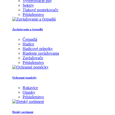
Vyvetvovacie píly
Sekery
Tlakové postrekovače
Príslušenstvo
Zavlažovanie a čerpadlá
Čerpadlá
Hadice
Hadicové prípojky
Riadenie zavlažovania
Zavlažovače
Príslušenstvo
Ochranné pomôcky
Rukavice
Opasky
Príslušenstvo
Detský sortiment