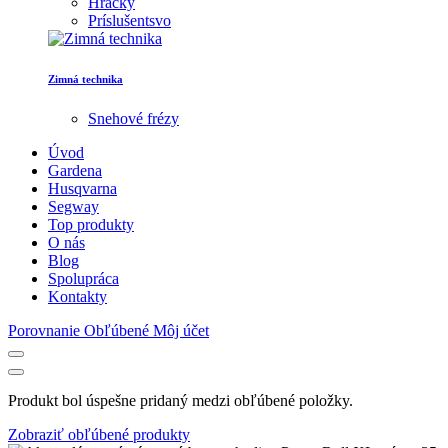
Hračky
Príslušentsvo
Zimná technika
Snehové frézy
Úvod
Gardena
Husqvarna
Segway
Top produkty
O nás
Blog
Spolupráca
Kontakty
Porovnanie
Obľúbené
Môj účet
Produkt bol úspešne pridaný medzi obľúbené položky.
Zobraziť obľúbené produkty