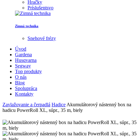
Hračky
Príslušentsvo
Zimná technika
Snehové frézy
Úvod
Gardena
Husqvarna
Segway
Top produkty
O nás
Blog
Spolupráca
Kontakty
Zavlažovanie a čerpadlá
Hadice
Akumulátorový nástenný box na
hadicu PowerRoll XL, súpr., 35 m, biely