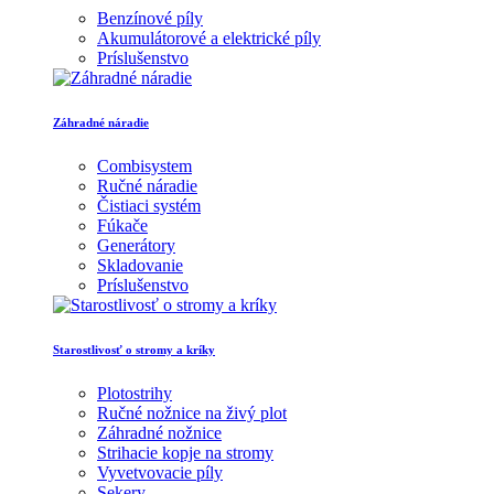
Benzínové píly
Akumulátorové a elektrické píly
Príslušenstvo
Záhradné náradie
Combisystem
Ručné náradie
Čistiaci systém
Fúkače
Generátory
Skladovanie
Príslušenstvo
Starostlivosť o stromy a kríky
Plotostrihy
Ručné nožnice na živý plot
Záhradné nožnice
Strihacie kopje na stromy
Vyvetvovacie píly
Sekery