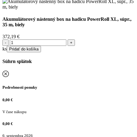
Akumulátorový nástenný box na hadicu PowerRoll XL, súpr.,
35 m, biely
372,19
€
množstvo
Akumulátorový
ks
Pridať do košíka
nástenný
box
Súhrn splátok
na
hadicu
PowerRoll
XL,
súpr.,
Podrobnosti ponuky
35
m,
0,00
€
biely
V čase nákupu
0,00
€
6. septembra 2026