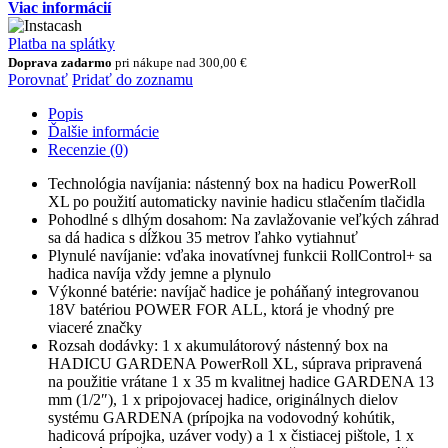
na
Viac informácií
hadicu
PowerRoll
Platba na splátky
XL,
Doprava zadarmo
pri nákupe nad
300,00
€
súpr.,
Porovnať
Pridať do zoznamu
35
m,
Popis
biely
Ďalšie informácie
Recenzie (0)
Technológia navíjania: nástenný box na hadicu PowerRoll
XL po použití automaticky navinie hadicu stlačením tlačidla
Pohodlné s dlhým dosahom: Na zavlažovanie veľkých záhrad
sa dá hadica s dĺžkou 35 metrov ľahko vytiahnuť
Plynulé navíjanie: vďaka inovatívnej funkcii RollControl+ sa
hadica navíja vždy jemne a plynulo
Výkonné batérie: navíjač hadice je poháňaný integrovanou
18V batériou POWER FOR ALL, ktorá je vhodný pre
viaceré značky
Rozsah dodávky: 1 x akumulátorový nástenný box na
HADICU GARDENA PowerRoll XL, súprava pripravená
na použitie vrátane 1 x 35 m kvalitnej hadice GARDENA 13
mm (1/2″), 1 x pripojovacej hadice, originálnych dielov
systému GARDENA (prípojka na vodovodný kohútik,
hadicová prípojka, uzáver vody) a 1 x čistiacej pištole, 1 x