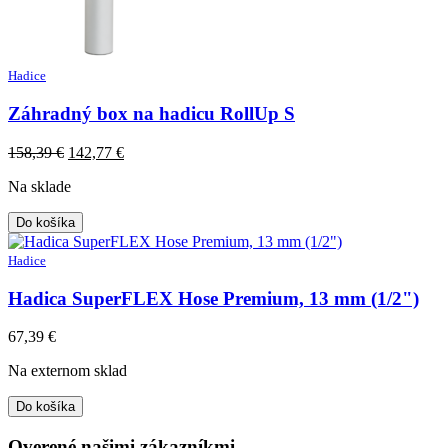
Hadice
Záhradný box na hadicu RollUp S
Original
Current
158,39
€
142,77
€
price
price
Na sklade
was:
is:
158,39 €.
142,77 €.
Do košíka
Hadice
Hadica SuperFLEX Hose Premium, 13 mm (1/2")
67,39
€
Na externom sklad
Do košíka
Overené našimi zákazníkmi