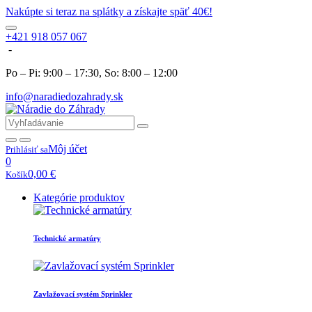
Nakúpte si teraz na splátky a získajte späť 40€!
+421 918 057 067
-
Po – Pi: 9:00 – 17:30, So: 8:00 – 12:00
info@naradiedozahrady.sk
Môj účet
Prihlásiť sa
0
0,00
€
Košík
Kategórie produktov
Technické armatúry
Zavlažovací systém Sprinkler