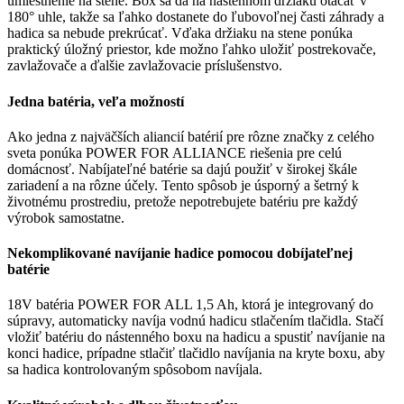
umiestnenie na stene. Box sa dá na nástennom držiaku otáčať v
180° uhle, takže sa ľahko dostanete do ľubovoľnej časti záhrady a
hadica sa nebude prekrúcať. Vďaka držiaku na stene ponúka
praktický úložný priestor, kde možno ľahko uložiť postrekovače,
zavlažovače a ďalšie zavlažovacie príslušenstvo.
Jedna batéria, veľa možností
Ako jedna z najväčších aliancií batérií pre rôzne značky z celého
sveta ponúka POWER FOR ALLIANCE riešenia pre celú
domácnosť. Nabíjateľné batérie sa dajú použiť v širokej škále
zariadení a na rôzne účely. Tento spôsob je úsporný a šetrný k
životnému prostrediu, pretože nepotrebujete batériu pre každý
výrobok samostatne.
Nekomplikované navíjanie hadice pomocou dobíjateľnej
batérie
18V batéria POWER FOR ALL 1,5 Ah, ktorá je integrovaný do
súpravy, automaticky navíja vodnú hadicu stlačením tlačidla. Stačí
vložiť batériu do nástenného boxu na hadicu a spustiť navíjanie na
konci hadice, prípadne stlačiť tlačidlo navíjania na kryte boxu, aby
sa hadica kontrolovaným spôsobom navíjala.