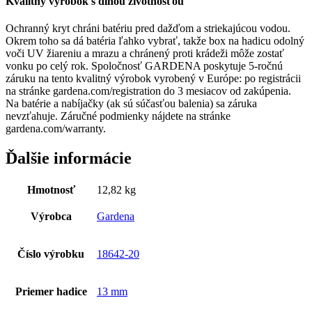
Kvalitný výrobok s dlhou životnosťou
Ochranný kryt chráni batériu pred dažďom a striekajúcou vodou.
Okrem toho sa dá batéria ľahko vybrať, takže box na hadicu odolný
voči UV žiareniu a mrazu a chránený proti krádeži môže zostať
vonku po celý rok. Spoločnosť GARDENA poskytuje 5-ročnú
záruku na tento kvalitný výrobok vyrobený v Európe: po registrácii
na stránke gardena.com/registration do 3 mesiacov od zakúpenia.
Na batérie a nabíjačky (ak sú súčasťou balenia) sa záruka
nevzťahuje. Záručné podmienky nájdete na stránke
gardena.com/warranty.
Ďalšie informácie
Hmotnosť
12,82 kg
Výrobca
Gardena
Číslo výrobku
18642-20
Priemer hadice
13 mm