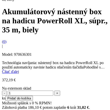
Akumulátorový nástenný box
na hadicu PowerRoll XL, súpr.,
35 m, biely
(0)
|
Model: 970636301
Technológia navíjania: nástenný box na hadicu PowerRoll XL po
použití automaticky navinie hadicu stlačením tlačidlaPohodlné s
dlhým dosahom: Na zavlažovanie veľkých záhrad sa dá hadica...
Čítať ďalej
372,19
€
Na externom sklad
množstvo
Akumulátorový
ks
Pridať do košíka
nástenný
Možnosti splátok s 0 % RPMN!
box
Zálohová platba
186,10
€
potom zaplatíte
6
krát
31,02
€
.