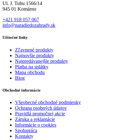
Ul. J. Tubu 1566/14
945 01 Komárno
+421 918 057 067
info@naradiedozahrady.sk
Užitočné linky
Zľavnené produkty
Najnovšie produkty
Najpredávanejšie produkty
Platba na splátky
Mapa obchodu
Blog
Obchodné informácie
Všeobecné obchodné podmienky
Ochrana osobných údajov
Pravidlá promočnej akcie
Záruka a reklamácie
Informácie o cookies
Spolupráca
Kontakty