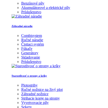
Benzínové píly
Akumulátorové a elektrické píly
Príslušenstvo
Záhradné náradie
Combisystem
Ručné náradie
Čistiaci systém
Fúkače
Generátory
Skladovanie
Príslušenstvo
Starostlivosť o stromy a kríky
Plotostrihy
Ručné nožnice na živý plot
Záhradné nožnice
Strihacie kopje na stromy
Vyvetvovacie píly
Sekery