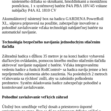
nástenného držiaka so skrutkami, hmoždinkami a montážnou
pomôckou, 1 x systémovej batérie P4A PBA 18V/45 vrátane
nabíjačky P4A AL 1810 CV
Akumulátorový nástenný box na hadicu GARDENA PowerRoll
XL, súprava pripravená na použitie, zabezpečuje inovatívne a
pohodlné zavlažovanie vďaka technológii nabíjateľnej batérie na
automatické navíjanie.
Technológia bezpečného navíjania jednoduchým stlačením
tlačidla
Záhradná hadica s dĺžkou 35 metrov je na konci hadice vybavená
diaľkovým ovládaním, pomocou ktorého možno stlačením tlačidla
aktivovať navíjanie napájané z batérie. Vďaka integrovanému
vedeniu hadice a funkcii RollControl+ sa hadica navíja jemne a bez
nepríjemného zalomenia alebo zauzlenia. Na posledných 2 metroch
vťahovania sa rýchlosť zníži, aby sa zabránilo poškodeniu
predmetov. Systém skladovania hadice zabezpečuje pohodlné a
kontrolované zavlažovanie.
Pohodlné zavlažovanie veľkých záhrad
Úložný box umožňuje veľký dosah a priestorovo úsporné