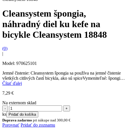
Cleansystem špongia,
náhradný diel ku kefe na
bicykle Cleansystem 18848
(0)
|
Model: 970625101
Jemné čistenie: Cleansystem špongia sa používa na jemné čistenie
všetkých citlivých častí bicykla, ako sú spiceVymeniteľné: špongiu,
ktorá je súčasťou kefy na bicykle (pol. 18848,18864...
Čítať ďalej
7,29
€
Na externom sklad
množstvo
Cleansystem
ks
Pridať do košíka
špongia,
Doprava zadarmo
pri nákupe nad
300,00
€
náhradný
Porovnať
Pridať do zoznamu