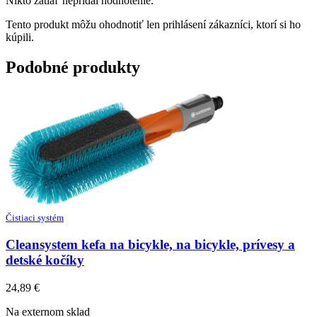
Nikto zatiaľ nepridal hodnotenie.
Tento produkt môžu ohodnotiť len prihlásení zákazníci, ktorí si ho
kúpili.
Podobné produkty
Čistiaci systém
Cleansystem kefa na bicykle, na bicykle, prívesy a
detské kočíky
24,89
€
Na externom sklad