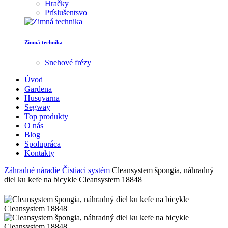
Hračky
Príslušentsvo
Zimná technika
Snehové frézy
Úvod
Gardena
Husqvarna
Segway
Top produkty
O nás
Blog
Spolupráca
Kontakty
Záhradné náradie
Čistiaci systém
Cleansystem špongia, náhradný
diel ku kefe na bicykle Cleansystem 18848