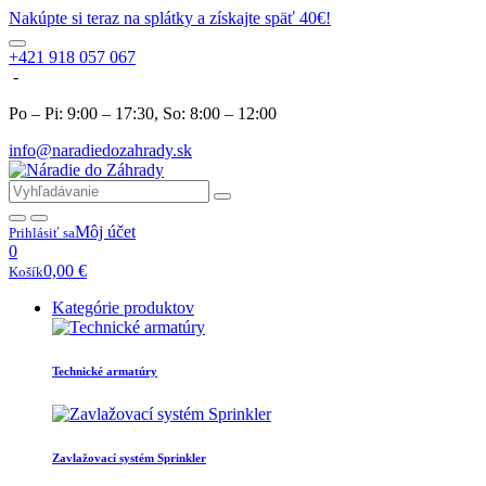
Nakúpte si teraz na splátky a získajte späť 40€!
+421 918 057 067
-
Po – Pi: 9:00 – 17:30, So: 8:00 – 12:00
info@naradiedozahrady.sk
Môj účet
Prihlásiť sa
0
0,00
€
Košík
Kategórie produktov
Technické armatúry
Zavlažovací systém Sprinkler