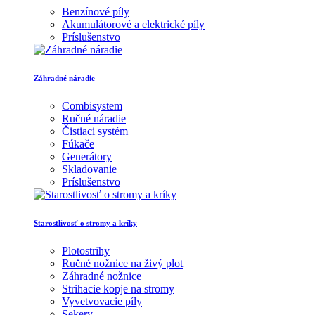
Benzínové píly
Akumulátorové a elektrické píly
Príslušenstvo
Záhradné náradie
Combisystem
Ručné náradie
Čistiaci systém
Fúkače
Generátory
Skladovanie
Príslušenstvo
Starostlivosť o stromy a kríky
Plotostrihy
Ručné nožnice na živý plot
Záhradné nožnice
Strihacie kopje na stromy
Vyvetvovacie píly
Sekery