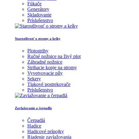
Fúkače
Generátory
Skladovanie
Príslušenstvo
Starostlivosť o stromy a kríky
Plotostrihy
Ručné nožnice na živý plot
Záhradné nožnice
Strihacie kopje na stromy
Vyvetvovacie píly
Sekery
Tlakové postrekovače
Príslušenstvo
Zavlažovanie a čerpadlá
Čerpadlá
Hadice
Hadicové prípojky
Riadenie zavlažovania