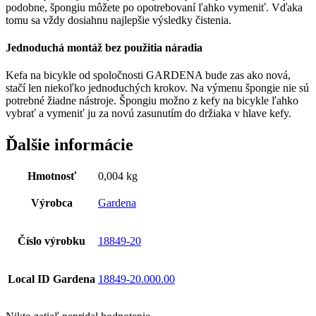
podobne, špongiu môžete po opotrebovaní ľahko vymeniť. Vďaka
tomu sa vždy dosiahnu najlepšie výsledky čistenia.
Jednoduchá montáž bez použitia náradia
Kefa na bicykle od spoločnosti GARDENA bude zas ako nová,
stačí len niekoľko jednoduchých krokov. Na výmenu špongie nie sú
potrebné žiadne nástroje. Špongiu možno z kefy na bicykle ľahko
vybrať a vymeniť ju za novú zasunutím do držiaka v hlave kefy.
Ďalšie informácie
Hmotnosť
0,004 kg
Výrobca
Gardena
Číslo výrobku
18849-20
Local ID Gardena
18849-20.000.00