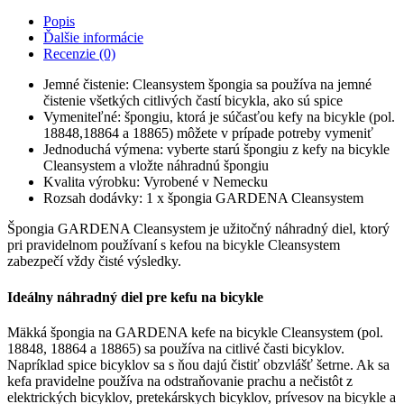
diel
ku
Popis
kefe
Ďalšie informácie
na
Recenzie (0)
bicykle
Cleansystem
Jemné čistenie: Cleansystem špongia sa používa na jemné
18848
čistenie všetkých citlivých častí bicykla, ako sú spice
Vymeniteľné: špongiu, ktorá je súčasťou kefy na bicykle (pol.
18848,18864 a 18865) môžete v prípade potreby vymeniť
Jednoduchá výmena: vyberte starú špongiu z kefy na bicykle
Cleansystem a vložte náhradnú špongiu
Kvalita výrobku: Vyrobené v Nemecku
Rozsah dodávky: 1 x špongia GARDENA Cleansystem
Špongia GARDENA Cleansystem je užitočný náhradný diel, ktorý
pri pravidelnom používaní s kefou na bicykle Cleansystem
zabezpečí vždy čisté výsledky.
Ideálny náhradný diel pre kefu na bicykle
Mäkká špongia na GARDENA kefe na bicykle Cleansystem (pol.
18848, 18864 a 18865) sa používa na citlivé časti bicyklov.
Napríklad spice bicyklov sa s ňou dajú čistiť obzvlášť šetrne. Ak sa
kefa pravidelne používa na odstraňovanie prachu a nečistôt z
elektrických bicyklov, pretekárskych bicyklov, prívesov na bicykle a