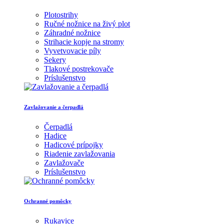
Plotostrihy
Ručné nožnice na živý plot
Záhradné nožnice
Strihacie kopje na stromy
Vyvetvovacie píly
Sekery
Tlakové postrekovače
Príslušenstvo
Zavlažovanie a čerpadlá
Čerpadlá
Hadice
Hadicové prípojky
Riadenie zavlažovania
Zavlažovače
Príslušenstvo
Ochranné pomôcky
Rukavice