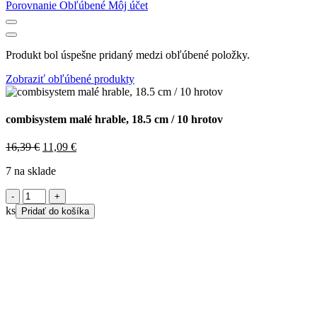
Porovnanie
Obľúbené
Môj účet
Produkt bol úspešne pridaný medzi obľúbené položky.
Zobraziť obľúbené produkty
combisystem malé hrable, 18.5 cm / 10 hrotov
Original
Current
16,39
€
11,09
€
price
price
7 na sklade
was:
is:
16,39 €.
11,09 €.
množstvo
combisystem
ks
Pridať do košíka
malé
hrable,
18.5
cm
/
10
hrotov