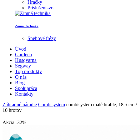
Hračky
Príslušentsvo
Zimná technika
Snehové frézy
Úvod
Gardena
Husqvarna
Segway
Top produkty
O nás
Blog
Spolupráca
Kontakty
Záhradné náradie
Combisystem
combisystem malé hrable, 18.5 cm /
10 hrotov
Akcia -32%