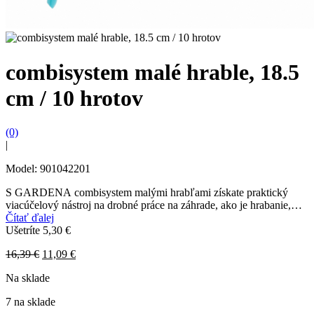
combisystem malé hrable, 18.5
cm / 10 hrotov
(0)
|
Model: 901042201
S GARDENA combisystem malými hrabľami získate praktický
viacúčelový nástroj na drobné práce na záhrade, ako je hrabanie,
urovnávanie alebo úpravu pôdy. GARDENA combisystem
Čítať ďalej
umožňuje flexibilné...
Ušetríte
5,30
€
Original
Current
16,39
€
11,09
€
price
price
Na sklade
was:
is:
16,39 €.
11,09 €.
7 na sklade