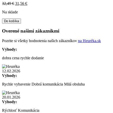
Original
Current
32,49
€
31,56
€
price
price
Na sklade
was:
is:
32,49 €.
31,56 €.
Do košíka
Overené našimi zákazníkmi
Pozrite si všetky hodnotenia našich zákazníkov
na Heuréka.sk
Výhody:
dobra cena rychle dodanie
12.02.2026
Výhody:
Rychle vybavenie Dobrá komunikácia Milá obsluha
20.01.2026
Výhody:
Rýchlosť Komunikácia