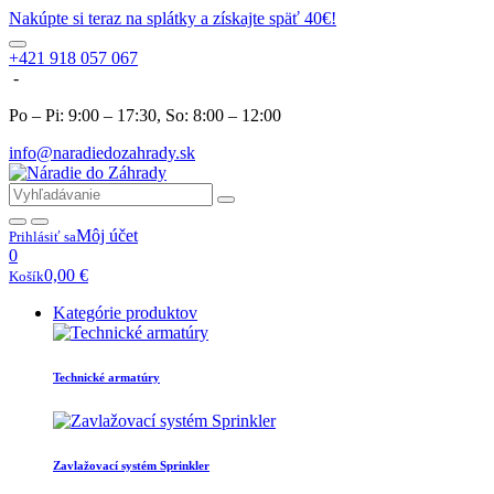
Nakúpte si teraz na splátky a získajte späť 40€!
+421 918 057 067
-
Po – Pi: 9:00 – 17:30, So: 8:00 – 12:00
info@naradiedozahrady.sk
Môj účet
Prihlásiť sa
0
0,00
€
Košík
Kategórie produktov
Technické armatúry
Zavlažovací systém Sprinkler