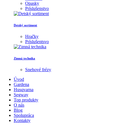
Opasky
Príslušenstvo
Detský sortiment
Hračky
Príslušentsvo
Zimná technika
Snehové frézy
Úvod
Gardena
Husqvarna
Segway
Top produkty
O nás
Blog
Spolupráca
Kontakty