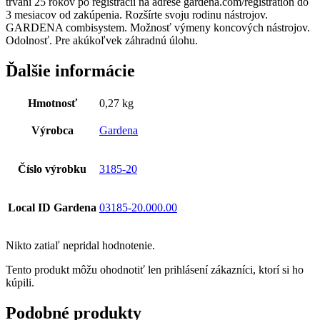
trvaní 25 rokov po registrácii na adrese gardena.com/registration do
3 mesiacov od zakúpenia. Rozšírte svoju rodinu nástrojov.
GARDENA combisystem. Možnosť výmeny koncových nástrojov.
Odolnosť. Pre akúkoľvek záhradnú úlohu.
Ďalšie informácie
Hmotnosť
0,27 kg
Výrobca
Gardena
Číslo výrobku
3185-20
Local ID Gardena
03185-20.000.00
Nikto zatiaľ nepridal hodnotenie.
Tento produkt môžu ohodnotiť len prihlásení zákazníci, ktorí si ho
kúpili.
Podobné produkty