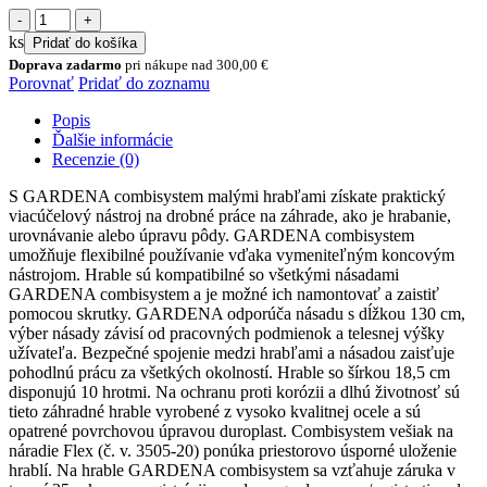
množstvo
combisystem
ks
Pridať do košíka
malé
Doprava zadarmo
pri nákupe nad
300,00
€
hrable,
Porovnať
Pridať do zoznamu
18.5
cm
Popis
/
Ďalšie informácie
10
Recenzie (0)
hrotov
S GARDENA combisystem malými hrabľami získate praktický
viacúčelový nástroj na drobné práce na záhrade, ako je hrabanie,
urovnávanie alebo úpravu pôdy. GARDENA combisystem
umožňuje flexibilné používanie vďaka vymeniteľným koncovým
nástrojom. Hrable sú kompatibilné so všetkými násadami
GARDENA combisystem a je možné ich namontovať a zaistiť
pomocou skrutky. GARDENA odporúča násadu s dĺžkou 130 cm,
výber násady závisí od pracovných podmienok a telesnej výšky
užívateľa. Bezpečné spojenie medzi hrabľami a násadou zaisťuje
pohodlnú prácu za všetkých okolností. Hrable so šírkou 18,5 cm
disponujú 10 hrotmi. Na ochranu proti korózii a dlhú životnosť sú
tieto záhradné hrable vyrobené z vysoko kvalitnej ocele a sú
opatrené povrchovou úpravou duroplast. Combisystem vešiak na
náradie Flex (č. v. 3505-20) ponúka priestorovo úsporné uloženie
hrablí. Na hrable GARDENA combisystem sa vzťahuje záruka v