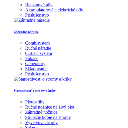
Benzínové píly
Akumulátorové a elektrické píly
Príslušenstvo
Záhradné náradie
Combisystem
Ručné náradie
Čistiaci systém
Fúkače
Generátory
Skladovanie
Príslušenstvo
Starostlivosť o stromy a kríky
Plotostrihy
Ručné nožnice na živý plot
Záhradné nožnice
Strihacie kopje na stromy
Vyvetvovacie píly
Sekery