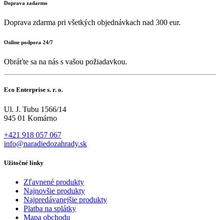
Doprava zadarmo
Doprava zdarma pri všetkých objednávkach nad 300 eur.
Online podpora 24/7
Obráťte sa na nás s vašou požiadavkou.
Eco Enterprise s. r. o.
Ul. J. Tubu 1566/14
945 01 Komárno
+421 918 057 067
info@naradiedozahrady.sk
Užitočné linky
Zľavnené produkty
Najnovšie produkty
Najpredávanejšie produkty
Platba na splátky
Mapa obchodu