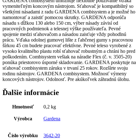
GARDENA combisystem umožňuje flexibilné používanie vďaka
vymeniteľným koncovým nástrojom. Sťahovač je kompatibilný so
všetkými násadami z radu GARDENA combisystem a je možné ho
namontovať a zaistiť pomocou skrutky. GARDENA odporúča
násadu s dĺžkou 130 alebo 150 cm, výber násady závisí od
pracovných podmienok a telesnej výške používateľa. Pevné
spojenie medzi sťahovačom a násadou zaisťuje vždy pohodlnú
prácu. Vďaka odolnej gumovej lište z ľahčenej gumy s pracovnou
šírkou 45 cm budete pracovať efektívne. Pevné teleso vyrobené z
vysoko kvalitného plastu robí sťahovač robustným a chráni ho pred
poškodením. Combisystem vešiak na náradie Flex (č. v. 3505-20)
ponúka priestorovo úsporné skladovanie. GARDENA poskytuje na
sťahovač combisystem záruku v trvaní 25 rokov. Rozšírte svoju
rodinu nástrojov. GARDENA combisystem. Možnosť výmeny
koncových nástrojov. Odolnosť. Pre akúkoľvek záhradnú úlohu.
Ďalšie informácie
Hmotnosť
0,2 kg
Výrobca
Gardena
Číslo výrobku
3642-20