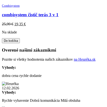
Combisystem
combisystem čistič terás 3 v 1
Original
Current
25,99
€
19,35
€
price
price
Na sklade
was:
is:
25,99 €.
19,35 €.
Do košíka
Overené našimi zákazníkmi
Pozrite si všetky hodnotenia našich zákazníkov
na Heuréka.sk
Výhody:
dobra cena rychle dodanie
12.02.2026
Výhody:
Rychle vybavenie Dobrá komunikácia Milá obsluha