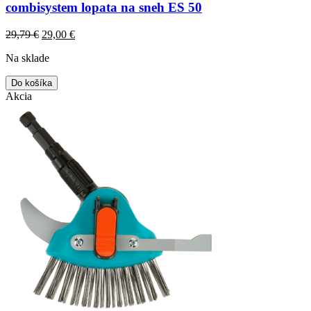
combisystem lopata na sneh ES 50
Original
Current
29,79
€
29,00
€
price
price
Na sklade
was:
is:
29,79 €.
29,00 €.
Do košíka
Akcia