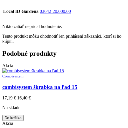
Local ID Gardena
03642-20.000.00
Nikto zatiaľ nepridal hodnotenie.
Tento produkt môžu ohodnotiť len prihlásení zákazníci, ktorí si ho
kúpili.
Podobné produkty
Akcia
Combisystem
combisystem škrabka na ľad 15
Original
Current
17,19
€
16,40
€
price
price
Na sklade
was:
is:
17,19 €.
16,40 €.
Do košíka
Akcia