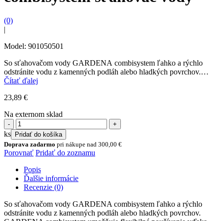
(0)
|
Model: 901050501
So sťahovačom vody GARDENA combisystem ľahko a rýchlo
odstránite vodu z kamenných podláh alebo hladkých povrchov.
GARDENA combisystem umožňuje flexibilné používanie vďaka
Čítať ďalej
vymeniteľným koncovým nástrojom....
23,89
€
Na externom sklad
množstvo
combisystem
ks
Pridať do košíka
sťahovač
Doprava zadarmo
pri nákupe nad
300,00
€
vody
Porovnať
Pridať do zoznamu
Popis
Ďalšie informácie
Recenzie (0)
So sťahovačom vody GARDENA combisystem ľahko a rýchlo
odstránite vodu z kamenných podláh alebo hladkých povrchov.