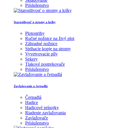
Skladovanie
Príslušenstvo
Starostlivosť o stromy a kríky
Plotostrihy
Ručné nožnice na živý plot
Záhradné nožnice
Strihacie kopje na stromy
Vyvetvovacie píly
Sekery
Tlakové postrekovače
Príslušenstvo
Zavlažovanie a čerpadlá
Čerpadlá
Hadice
Hadicové prípojky
Riadenie zavlažovania
Zavlažovače
Príslušenstvo