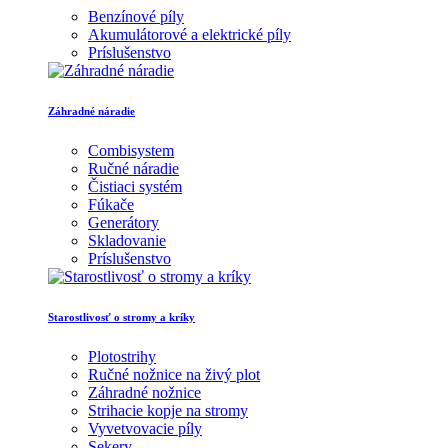
Benzínové píly
Akumulátorové a elektrické píly
Príslušenstvo
Záhradné náradie
Combisystem
Ručné náradie
Čistiaci systém
Fúkače
Generátory
Skladovanie
Príslušenstvo
Starostlivosť o stromy a kríky
Plotostrihy
Ručné nožnice na živý plot
Záhradné nožnice
Strihacie kopje na stromy
Vyvetvovacie píly
Sekery