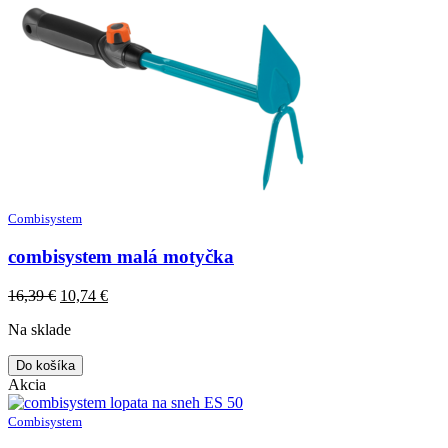
Combisystem
combisystem malá motyčka
Original
Current
16,39
€
10,74
€
price
price
Na sklade
was:
is:
16,39 €.
10,74 €.
Do košíka
Akcia
Combisystem