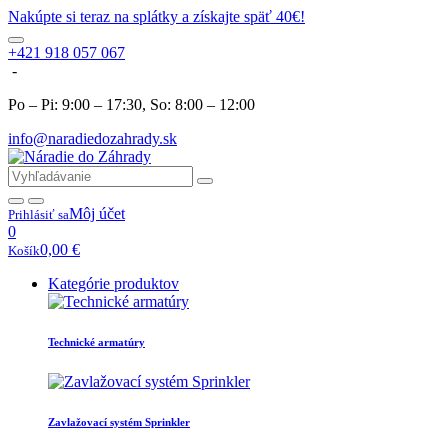
Nakúpte si teraz na splátky a získajte späť 40€!
+421 918 057 067
-
Po – Pi: 9:00 – 17:30, So: 8:00 – 12:00
info@naradiedozahrady.sk
Môj účet
Prihlásiť sa
0
0,00
€
Košík
Kategórie produktov
Technické armatúry
Zavlažovací systém Sprinkler