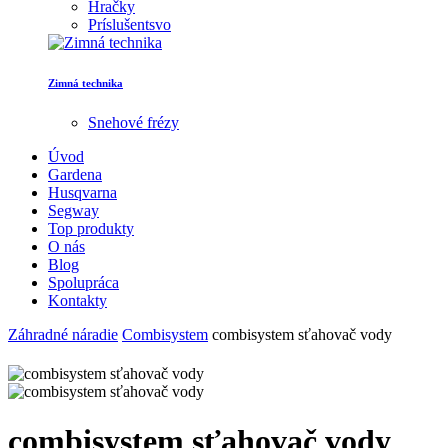
Hračky
Príslušentsvo
Zimná technika
Snehové frézy
Úvod
Gardena
Husqvarna
Segway
Top produkty
O nás
Blog
Spolupráca
Kontakty
Záhradné náradie
Combisystem
combisystem sťahovač vody
combisystem sťahovač vody