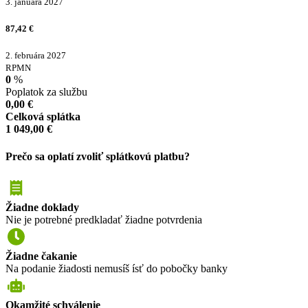
3. januára 2027
87,42
€
2. februára 2027
RPMN
0
%
Poplatok za službu
0,00
€
Celková splátka
1 049,00
€
Prečo sa oplatí zvoliť splátkovú platbu?
Žiadne doklady
Nie je potrebné predkladať žiadne potvrdenia
Žiadne čakanie
Na podanie žiadosti nemusíš ísť do pobočky banky
Okamžité schválenie