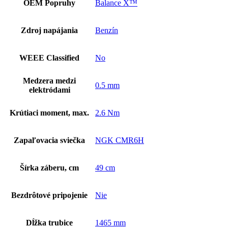
OEM Popruhy
Balance X™
Zdroj napájania
Benzín
WEEE Classified
No
Medzera medzi
0.5 mm
elektródami
Krútiaci moment, max.
2.6 Nm
Zapaľovacia sviečka
NGK CMR6H
Šírka záberu, cm
49 cm
Bezdrôtové pripojenie
Nie
Dĺžka trubice
1465 mm