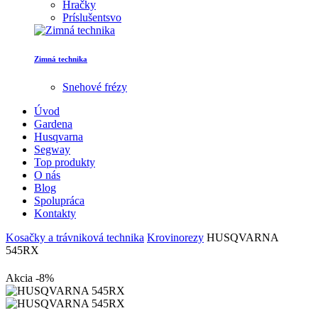
Hračky
Príslušentsvo
Zimná technika
Snehové frézy
Úvod
Gardena
Husqvarna
Segway
Top produkty
O nás
Blog
Spolupráca
Kontakty
Kosačky a trávniková technika
Krovinorezy
HUSQVARNA
545RX
Akcia -8%