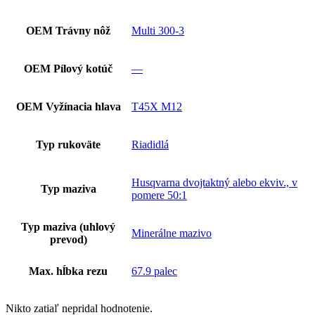
OEM Trávny nôž
Multi 300-3
OEM Pílový kotúč
—
OEM Vyžínacia hlava
T45X M12
Typ rukoväte
Riadidlá
Husqvarna dvojtaktný alebo ekviv., v
Typ maziva
pomere 50:1
Typ maziva (uhlový
Minerálne mazivo
prevod)
Max. hĺbka rezu
67.9 palec
Nikto zatiaľ nepridal hodnotenie.