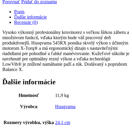
Porovnať
Pridať do zoznamu
Popis
Ďalšie informácie
Recenzie (0)
Vysoko výkonný profesionálny krovinorez s veľkou šírkou záberu a
množstvom funkcií, vďaka ktorým bude váš pracovný deň
produktívnejší. Husqvarna 545RX ponúka skvelý výkon s účinným
motorom X-Torq® a má ergonomický dizajn s nastaviteľnými
riadidlami pre pohodlné a ľahké manévrovanie. Kužeľové súkolie je
navrhnuté pre optimálny rezný výkon a vďaka technológii
LowVib® je znížené namáhanie paží a rúk. Dodávaný s popruhom
Balance X.
Ďalšie informácie
Hmotnosť
11,9 kg
Výrobca
Husqvarna
Rozmery výrobku, výška
24.1 cm