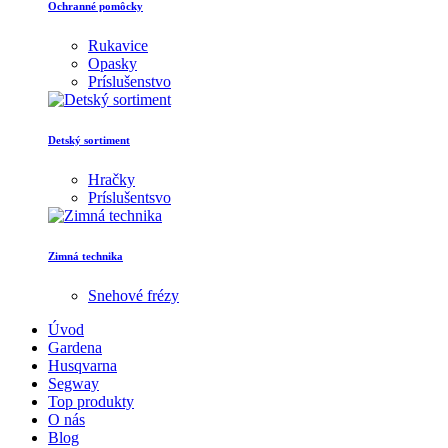
Ochranné pomôcky
Rukavice
Opasky
Príslušenstvo
Detský sortiment
Hračky
Príslušentsvo
Zimná technika
Snehové frézy
Úvod
Gardena
Husqvarna
Segway
Top produkty
O nás
Blog