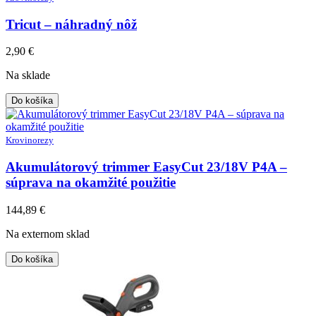
Tricut – náhradný nôž
2,90
€
Na sklade
Do košíka
Krovinorezy
Akumulátorový trimmer EasyCut 23/18V P4A –
súprava na okamžité použitie
144,89
€
Na externom sklad
Do košíka