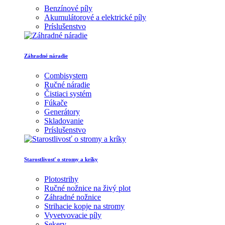
Benzínové píly
Akumulátorové a elektrické píly
Príslušenstvo
Záhradné náradie
Combisystem
Ručné náradie
Čistiaci systém
Fúkače
Generátory
Skladovanie
Príslušenstvo
Starostlivosť o stromy a kríky
Plotostrihy
Ručné nožnice na živý plot
Záhradné nožnice
Strihacie kopje na stromy
Vyvetvovacie píly
Sekery