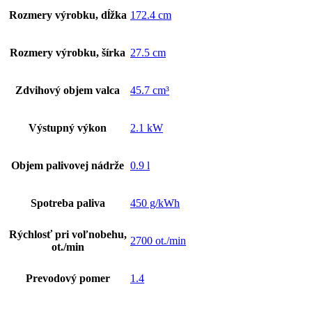
Rozmery výrobku, dĺžka
172.4 cm
Rozmery výrobku, šírka
27.5 cm
Zdvihový objem valca
45.7 cm³
Výstupný výkon
2.1 kW
Objem palivovej nádrže
0.9 l
Spotreba paliva
450 g/kWh
Rýchlosť pri voľnobehu,
2700 ot./min
ot./min
Prevodový pomer
1.4