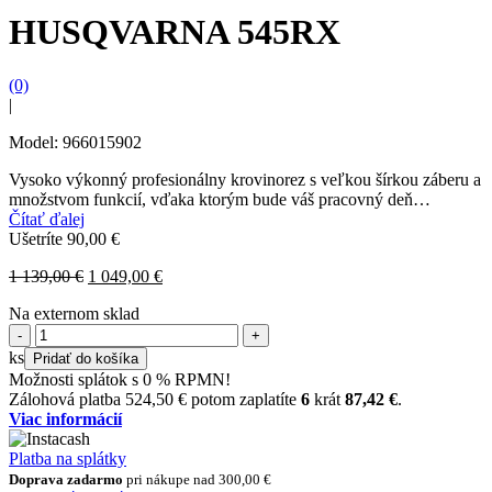
HUSQVARNA 545RX
(0)
|
Model: 966015902
Vysoko výkonný profesionálny krovinorez s veľkou šírkou záberu a
množstvom funkcií, vďaka ktorým bude váš pracovný deň
produktívnejší. Husqvarna 545RX ponúka skvelý výkon s
Čítať ďalej
účinným...
Ušetríte
90,00
€
Original
Current
1 139,00
€
1 049,00
€
price
price
Na externom sklad
was:
is:
množstvo
1
1
HUSQVARNA
139,00 €.
049,00 €.
ks
Pridať do košíka
545RX
Možnosti splátok s 0 % RPMN!
Zálohová platba
524,50
€
potom zaplatíte
6
krát
87,42
€
.
Viac informácií
Platba na splátky
Doprava zadarmo
pri nákupe nad
300,00
€