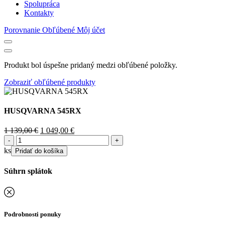
Spolupráca
Kontakty
Porovnanie
Obľúbené
Môj účet
Produkt bol úspešne pridaný medzi obľúbené položky.
Zobraziť obľúbené produkty
HUSQVARNA 545RX
Original
Current
1 139,00
€
1 049,00
€
množstvo
price
price
HUSQVARNA
was:
is:
ks
Pridať do košíka
545RX
1
1
139,00 €.
049,00 €.
Súhrn splátok
Podrobnosti ponuky