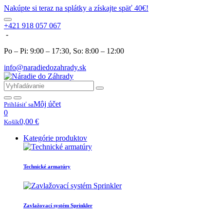
Nakúpte si teraz na splátky a získajte späť 40€!
+421 918 057 067
-
Po – Pi: 9:00 – 17:30, So: 8:00 – 12:00
info@naradiedozahrady.sk
Môj účet
Prihlásiť sa
0
0,00
€
Košík
Kategórie produktov
Technické armatúry
Zavlažovací systém Sprinkler