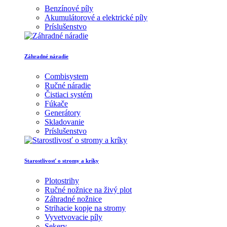
Benzínové píly
Akumulátorové a elektrické píly
Príslušenstvo
Záhradné náradie
Combisystem
Ručné náradie
Čistiaci systém
Fúkače
Generátory
Skladovanie
Príslušenstvo
Starostlivosť o stromy a kríky
Plotostrihy
Ručné nožnice na živý plot
Záhradné nožnice
Strihacie kopje na stromy
Vyvetvovacie píly
Sekery