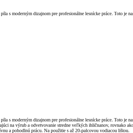
a s moderným dizajnom pre profesionálne lesnícke práce. Toto je naša 
a s moderným dizajnom pre profesionálne lesnícke práce. Toto je naša
ci na výrub a odvetvovanie stredne veľkých ihličnanov, rovnako ako na
vnu a pohodlnú prácu. Na použitie s až 20-palcovou vodiacou lištou.