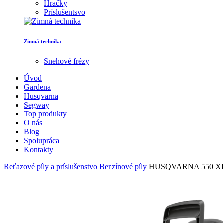
Hračky
Príslušentsvo
Zimná technika
Snehové frézy
Úvod
Gardena
Husqvarna
Segway
Top produkty
O nás
Blog
Spolupráca
Kontakty
Reťazové píly a príslušenstvo
Benzínové píly
HUSQVARNA 550 XP®