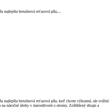
najlepšia benzínová reťazová píla,...
 najlepšia benzínová reťazová píla, keď chcete výkonnú, ale svižnú
 náročné úlohy v starostlivosti o stromy. Zoštíhlený dizajn a