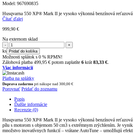
Model: 967690835
Husqvarna 550 XP® Mark II je vysoko výkonná benzínová reťazová píl
Čítať ďalej
999,90
€
Na externom sklad
množstvo
HUSQVARNA
ks
Pridať do košíka
550
Možnosti splátok s 0 % RPMN!
XP®
Zálohová platba
499,95
€
potom zaplatíte
6
krát
83,33
€
.
Mark
Viac informácií
II
Platba na splátky
Doprava zadarmo
pri nákupe nad
300,00
€
Porovnať
Pridať do zoznamu
Popis
Ďalšie informácie
Recenzie (0)
Husqvarna 550 XP® Mark II je vysoko výkonná benzínová reťazová píl
pílu s motorom s objemom 50 cm3 s extrémnym zrýchlením. Je vynikajú
množstvo inovatívnych funkcií – vrátane AutoTune – umožňujú efektí