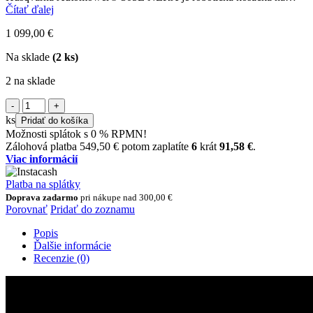
kosenie trávnikou s plochou do 600 m². Funkcia EdgeCut
Čítať ďalej
minimalizuje potrebu zastrihávania okrajov trávnika, čím šetrí...
1 099,00
€
Na sklade
(2 ks)
2 na sklade
množstvo
HUSQVARNA
ks
Pridať do košíka
AUTOMOWER®
Možnosti splátok s 0 % RPMN!
310
Zálohová platba
549,50
€
potom zaplatíte
6
krát
91,58
€
.
Mark
Viac informácií
II
Platba na splátky
Doprava zadarmo
pri nákupe nad
300,00
€
Porovnať
Pridať do zoznamu
Popis
Ďalšie informácie
Recenzie (0)