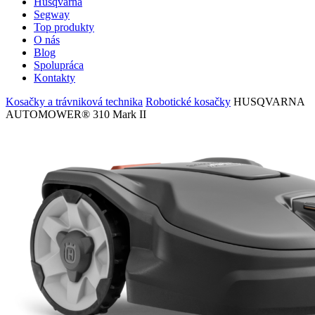
Husqvarna
Segway
Top produkty
O nás
Blog
Spolupráca
Kontakty
Kosačky a trávniková technika
Robotické kosačky
HUSQVARNA
AUTOMOWER® 310 Mark II