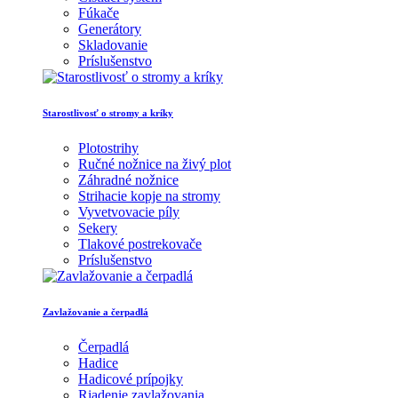
Fúkače
Generátory
Skladovanie
Príslušenstvo
Starostlivosť o stromy a kríky
Plotostrihy
Ručné nožnice na živý plot
Záhradné nožnice
Strihacie kopje na stromy
Vyvetvovacie píly
Sekery
Tlakové postrekovače
Príslušenstvo
Zavlažovanie a čerpadlá
Čerpadlá
Hadice
Hadicové prípojky
Riadenie zavlažovania