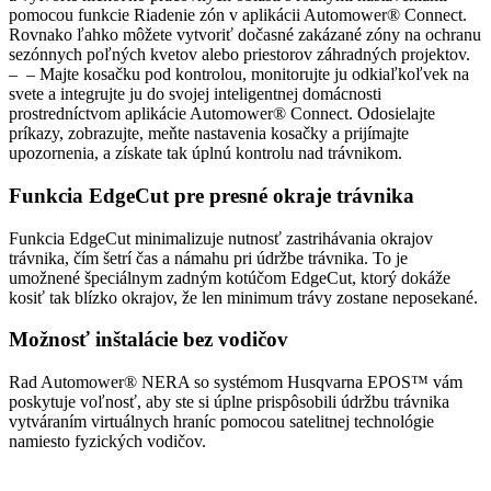
pomocou funkcie Riadenie zón v aplikácii Automower® Connect.
Rovnako ľahko môžete vytvoriť dočasné zakázané zóny na ochranu
sezónnych poľných kvetov alebo priestorov záhradných projektov.​
– ​ – Majte kosačku pod kontrolou, monitorujte ju odkiaľkoľvek na
svete a integrujte ju do svojej inteligentnej domácnosti
prostredníctvom aplikácie Automower® Connect. Odosielajte
príkazy, zobrazujte, meňte nastavenia kosačky a prijímajte
upozornenia, a získate tak úplnú kontrolu nad trávnikom.
Funkcia EdgeCut pre presné okraje trávnika
Funkcia EdgeCut minimalizuje nutnosť zastrihávania okrajov
trávnika, čím šetrí čas a námahu pri údržbe trávnika. To je
umožnené špeciálnym zadným kotúčom EdgeCut, ktorý dokáže
kosiť tak blízko okrajov, že len minimum trávy zostane neposekané.
Možnosť inštalácie bez vodičov
Rad Automower® NERA so systémom Husqvarna EPOS™ vám
poskytuje voľnosť, aby ste si úplne prispôsobili údržbu trávnika
vytváraním virtuálnych hraníc pomocou satelitnej technológie
namiesto fyzických vodičov.