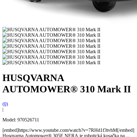
HUSQVARNA
AUTOMOWER® 310 Mark II
(0)
|
Model: 970526711
[embed]https://www.youtube.com/watch?v=7RHd1f3tvhM[/embed]
Husqvarna Automower® 305E NERA je robotická kosačka na