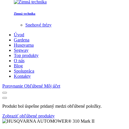
Zimná technika
Snehové frézy
Úvod
Gardena
Husqvarna
Segway
Top produkty
O nás
Blog
Spolupráca
Kontakty
Porovnanie
Obľúbené
Môj účet
Produkt bol úspešne pridaný medzi obľúbené položky.
Zobraziť obľúbené produkty