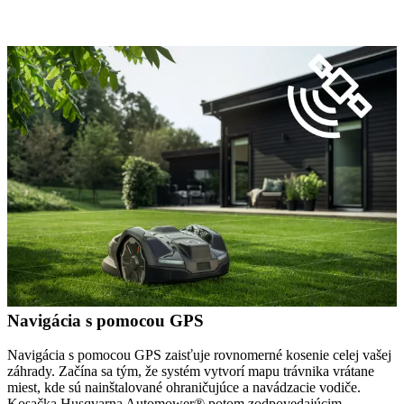
Navigácia s pomocou GPS
Navigácia s pomocou GPS zaisťuje rovnomerné kosenie celej vašej
záhrady. Začína sa tým, že systém vytvorí mapu trávnika vrátane
miest, kde sú nainštalované ohraničujúce a navádzacie vodiče.
Kosačka Husqvarna Automower® potom zodpovedajúcim