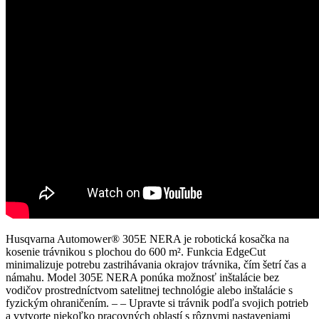
Husqvarna Automower® 305E NERA je robotická kosačka na
kosenie trávnikou s plochou do 600 m². Funkcia EdgeCut
minimalizuje potrebu zastrihávania okrajov trávnika, čím šetrí čas a
námahu. Model 305E NERA ponúka možnosť inštalácie bez
vodičov prostredníctvom satelitnej technológie alebo inštalácie s
fyzickým ohraničením. – – Upravte si trávnik podľa svojich potrieb
a vytvorte niekoľko pracovných oblastí s rôznymi nastaveniami