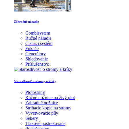
Záhradné náradie
Combisystem
Ručné náradie
Čistiaci systém
Fúkače
Generátory
Skladovanie
Príslušenstvo
Starostlivosť o stromy a kríky
Plotostrihy
Ručné nožnice na živý plot
Záhradné nožnice
Strihacie kopje na stromy
Vyvetvovacie píly
Sekery
Tlakové postrekovače
Príslušenstvo