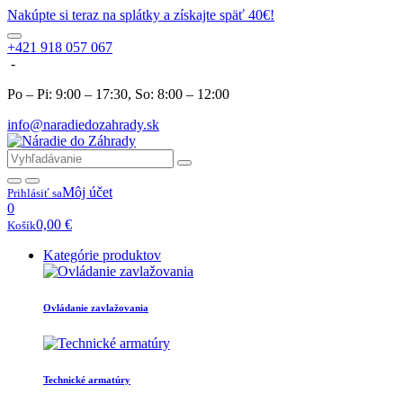
Nakúpte si teraz na splátky a získajte späť 40€!
+421 918 057 067
-
Po – Pi: 9:00 – 17:30, So: 8:00 – 12:00
info@naradiedozahrady.sk
Môj účet
Prihlásiť sa
0
0,00
€
Košík
Kategórie produktov
Ovládanie zavlažovania
Technické armatúry