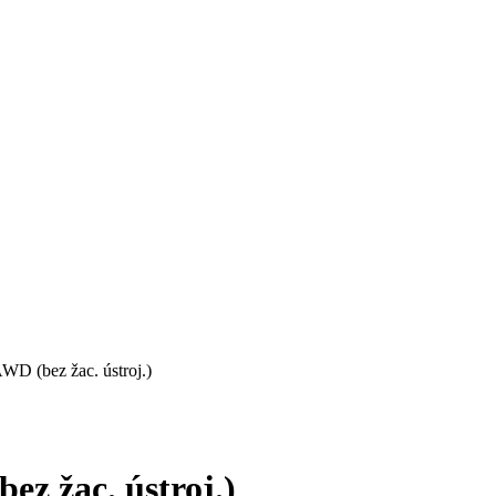
(bez žac. ústroj.)
 žac. ústroj.)