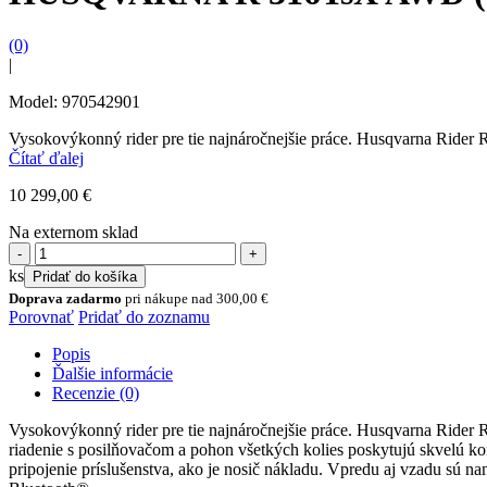
(0)
|
Model: 970542901
Vysokovýkonný rider pre tie najnáročnejšie práce. Husqvarna Rider R
Čítať ďalej
10 299,00
€
Na externom sklad
množstvo
HUSQVARNA
ks
Pridať do košíka
R
Doprava zadarmo
pri nákupe nad
300,00
€
316TsX
Porovnať
Pridať do zoznamu
AWD
(bez
Popis
žac.
Ďalšie informácie
ústroj.)
Recenzie (0)
Vysokovýkonný rider pre tie najnáročnejšie práce. Husqvarna Rider 
riadenie s posilňovačom a pohon všetkých kolies poskytujú skvelú k
pripojenie príslušenstva, ako je nosič nákladu. Vpredu aj vzadu sú 