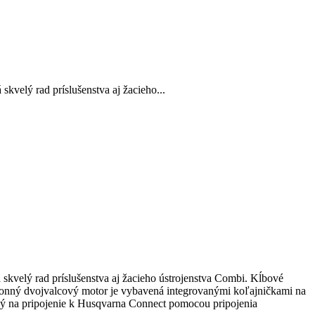
velý rad príslušenstva aj žacieho...
skvelý rad príslušenstva aj žacieho ústrojenstva Combi. Kĺbové
ýkonný dvojvalcový motor je vybavená integrovanými koľajničkami na
vený na pripojenie k Husqvarna Connect pomocou pripojenia