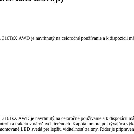
 316TsX AWD je navrhnutý na celoročné používanie a k dispozícii má sk
R 316TsX AWD je navrhnutý na celoročné používanie a k dispozícii má 
ontrolu a trakciu v náročných terénoch. Kapota motora pokrývajúca v
namontované LED svetlá pre lepšiu viditeľnosť za tmy. Rider je pripra