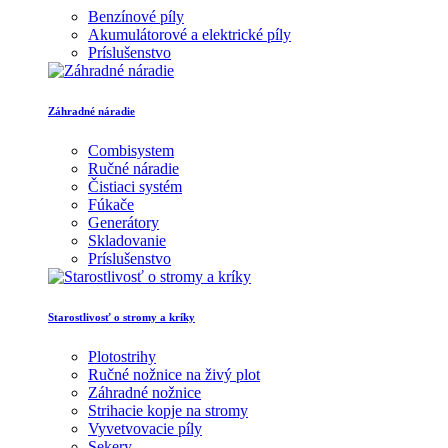
Benzínové píly
Akumulátorové a elektrické píly
Príslušenstvo
Záhradné náradie
Combisystem
Ručné náradie
Čistiaci systém
Fúkače
Generátory
Skladovanie
Príslušenstvo
Starostlivosť o stromy a kríky
Plotostrihy
Ručné nožnice na živý plot
Záhradné nožnice
Strihacie kopje na stromy
Vyvetvovacie píly
Sekery