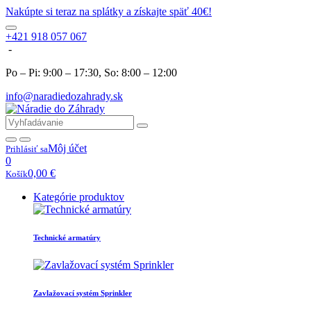
Nakúpte si teraz na splátky a získajte späť 40€!
+421 918 057 067
-
Po – Pi: 9:00 – 17:30, So: 8:00 – 12:00
info@naradiedozahrady.sk
Môj účet
Prihlásiť sa
0
0,00
€
Košík
Kategórie produktov
Technické armatúry
Zavlažovací systém Sprinkler