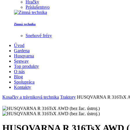
Hračky
Príslušentsvo
Zimná technika
Snehové frézy
Úvod
Gardena
Husqvarna
Segway
Top produkty
O nás
Blog
Spolupráca
Kontakty
Kosačky a trávniková technika
Traktory
HUSQVARNA R 316TsX AWD 
HUSQVARNA R 316TsX AWD (bez