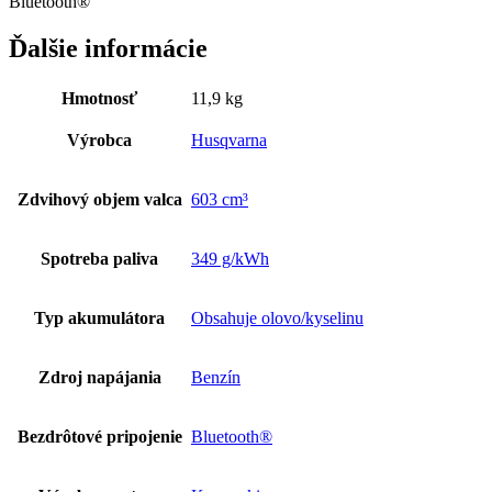
Bluetooth®
Ďalšie informácie
Hmotnosť
11,9 kg
Výrobca
Husqvarna
Zdvihový objem valca
603 cm³
Spotreba paliva
349 g/kWh
Typ akumulátora
Obsahuje olovo/kyselinu
Zdroj napájania
Benzín
Bezdrôtové pripojenie
Bluetooth®