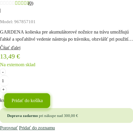
(0)
|
Model: 967857101
GARDENA kolieska pre akumulátorové nožnice na trávu umožňujú
ľahké a spoľahlivé vedenie nástroja po trávniku, obzvlášť pri použití
teleskopickej násady. Montáž koliesok je veľmi jednoduchá...
Čítať ďalej
13,49
€
Na externom sklad
množstvo
Kollieska
pre
akumulátorové
nožnice
ks
Pridať do košíka
na
trávu
Doprava zadarmo
pri nákupe nad
300,00
€
Porovnať
Pridať do zoznamu