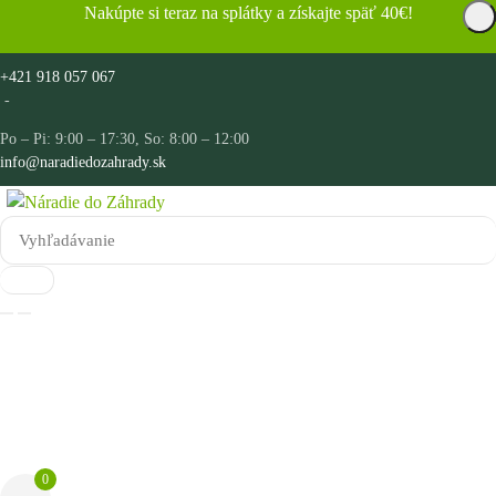
Nakúpte si teraz na splátky a získajte späť 40€!
+421 918 057 067
-
Po – Pi: 9:00 – 17:30, So: 8:00 – 12:00
info@naradiedozahrady.sk
0