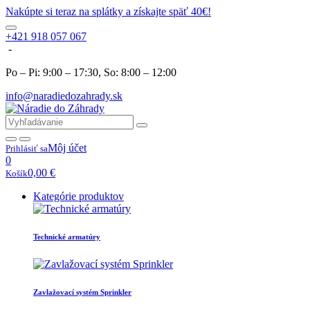
Nakúpte si teraz na splátky a získajte späť 40€!
+421 918 057 067
-
Po – Pi: 9:00 – 17:30, So: 8:00 – 12:00
info@naradiedozahrady.sk
Môj účet
Prihlásiť sa
0
0,00
€
Košík
Kategórie produktov
Technické armatúry
Zavlažovací systém Sprinkler