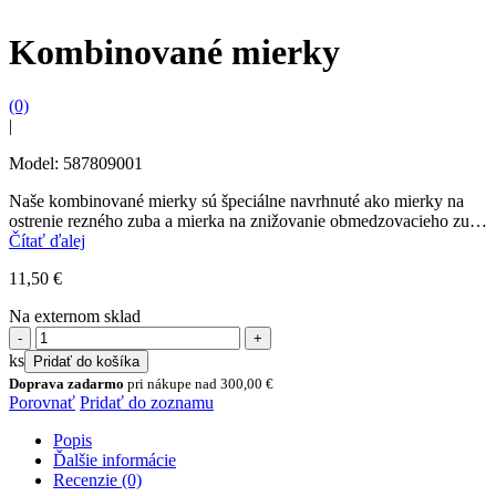
Kombinované mierky
(0)
|
Model: 587809001
Naše kombinované mierky sú špeciálne navrhnuté ako mierky na
ostrenie rezného zuba a mierka na znižovanie obmedzovacieho zuba
v jednom nástroji. Používajte ich spoločne s...
Čítať ďalej
11,50
€
Na externom sklad
množstvo
Kombinované
ks
Pridať do košíka
mierky
Doprava zadarmo
pri nákupe nad
300,00
€
Porovnať
Pridať do zoznamu
Popis
Ďalšie informácie
Recenzie (0)