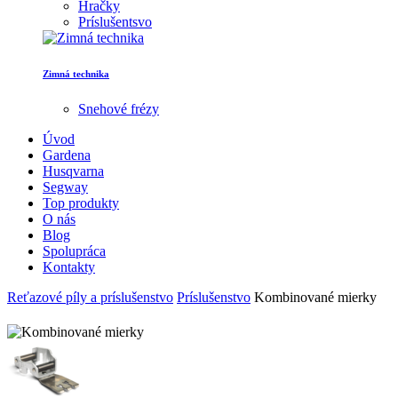
Hračky
Príslušentsvo
Zimná technika
Snehové frézy
Úvod
Gardena
Husqvarna
Segway
Top produkty
O nás
Blog
Spolupráca
Kontakty
Reťazové píly a príslušenstvo
Príslušenstvo
Kombinované mierky