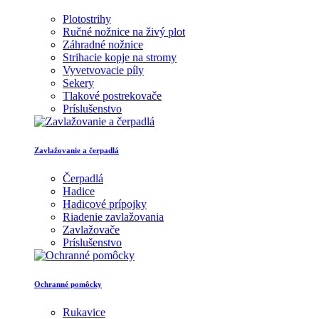
Plotostrihy
Ručné nožnice na živý plot
Záhradné nožnice
Strihacie kopje na stromy
Vyvetvovacie píly
Sekery
Tlakové postrekovače
Príslušenstvo
Zavlažovanie a čerpadlá
Čerpadlá
Hadice
Hadicové prípojky
Riadenie zavlažovania
Zavlažovače
Príslušenstvo
Ochranné pomôcky
Rukavice