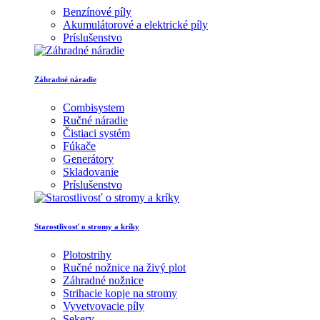
Benzínové píly
Akumulátorové a elektrické píly
Príslušenstvo
Záhradné náradie
Combisystem
Ručné náradie
Čistiaci systém
Fúkače
Generátory
Skladovanie
Príslušenstvo
Starostlivosť o stromy a kríky
Plotostrihy
Ručné nožnice na živý plot
Záhradné nožnice
Strihacie kopje na stromy
Vyvetvovacie píly
Sekery