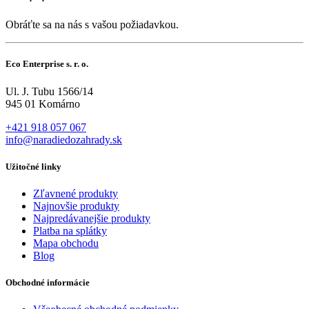
Obráťte sa na nás s vašou požiadavkou.
Eco Enterprise s. r. o.
Ul. J. Tubu 1566/14
945 01 Komárno
+421 918 057 067
info@naradiedozahrady.sk
Užitočné linky
Zľavnené produkty
Najnovšie produkty
Najpredávanejšie produkty
Platba na splátky
Mapa obchodu
Blog
Obchodné informácie