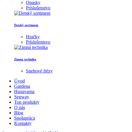
Opasky
Príslušenstvo
Detský sortiment
Hračky
Príslušentsvo
Zimná technika
Snehové frézy
Úvod
Gardena
Husqvarna
Segway
Top produkty
O nás
Blog
Spolupráca
Kontakty