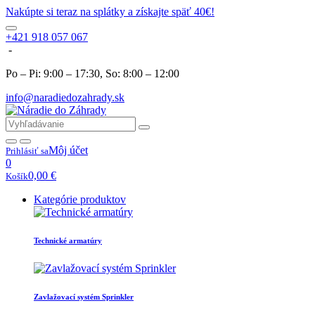
Nakúpte si teraz na splátky a získajte späť 40€!
+421 918 057 067
-
Po – Pi: 9:00 – 17:30, So: 8:00 – 12:00
info@naradiedozahrady.sk
Môj účet
Prihlásiť sa
0
0,00
€
Košík
Kategórie produktov
Technické armatúry
Zavlažovací systém Sprinkler