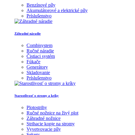
Benzínové píly
Akumulátorové a elektrické píly
Príslušenstvo
Záhradné náradie
Combisystem
Ručné náradie
Čistiaci systém
Fúkače
Generátory
Skladovanie
Príslušenstvo
Starostlivosť o stromy a kríky
Plotostrihy
Ručné nožnice na živý plot
Záhradné nožnice
Strihacie kopje na stromy
Vyvetvovacie píly
Sekery