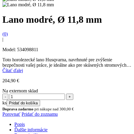
Lano modré, Ø 11,8 mm
(0)
|
Model: 534098811
Toto horolezecké lano Husqvarna, navrhnuté pre zvýšenie
bezpečnosti vašej práce, je ideálne ako pre skúsených stromových
profesionálov, tak aj pre začiatočníkov. Lano je plne certifikované,...
Čítať ďalej
204,90
€
Na externom sklad
množstvo
Lano
ks
Pridať do košíka
modré,
Doprava zadarmo
pri nákupe nad
300,00
€
Ø
Porovnať
Pridať do zoznamu
11,8
mm
Popis
Ďalšie informácie