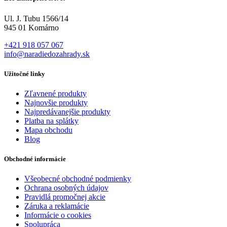
Ul. J. Tubu 1566/14
945 01 Komárno
+421 918 057 067
info@naradiedozahrady.sk
Užitočné linky
Zľavnené produkty
Najnovšie produkty
Najpredávanejšie produkty
Platba na splátky
Mapa obchodu
Blog
Obchodné informácie
Všeobecné obchodné podmienky
Ochrana osobných údajov
Pravidlá promočnej akcie
Záruka a reklamácie
Informácie o cookies
Spolupráca