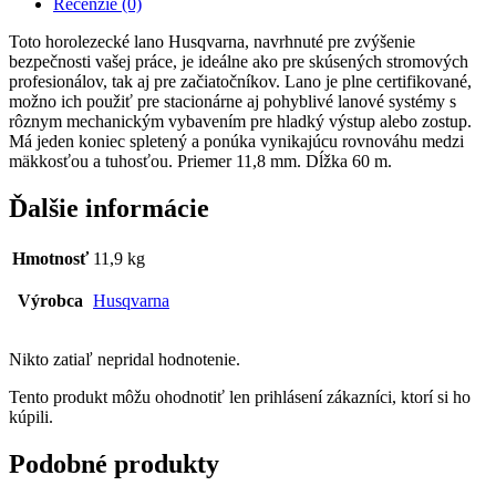
Recenzie (0)
Toto horolezecké lano Husqvarna, navrhnuté pre zvýšenie
bezpečnosti vašej práce, je ideálne ako pre skúsených stromových
profesionálov, tak aj pre začiatočníkov. Lano je plne certifikované,
možno ich použiť pre stacionárne aj pohyblivé lanové systémy s
rôznym mechanickým vybavením pre hladký výstup alebo zostup.
Má jeden koniec spletený a ponúka vynikajúcu rovnováhu medzi
mäkkosťou a tuhosťou. Priemer 11,8 mm. Dĺžka 60 m.
Ďalšie informácie
Hmotnosť
11,9 kg
Výrobca
Husqvarna
Nikto zatiaľ nepridal hodnotenie.
Tento produkt môžu ohodnotiť len prihlásení zákazníci, ktorí si ho
kúpili.
Podobné produkty