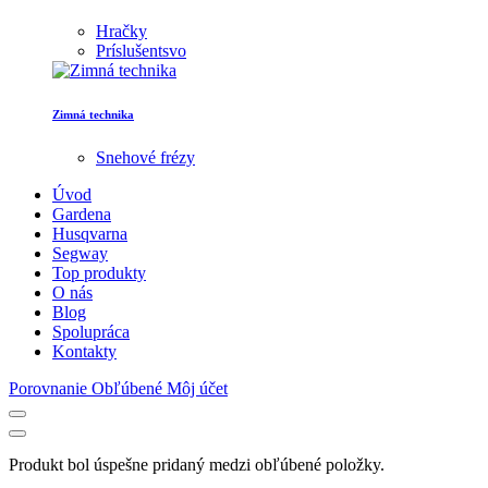
Hračky
Príslušentsvo
Zimná technika
Snehové frézy
Úvod
Gardena
Husqvarna
Segway
Top produkty
O nás
Blog
Spolupráca
Kontakty
Porovnanie
Obľúbené
Môj účet
Produkt bol úspešne pridaný medzi obľúbené položky.