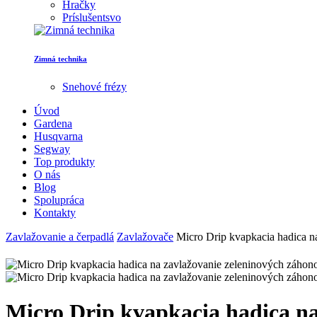
Hračky
Príslušentsvo
Zimná technika
Snehové frézy
Úvod
Gardena
Husqvarna
Segway
Top produkty
O nás
Blog
Spolupráca
Kontakty
Zavlažovanie a čerpadlá
Zavlažovače
Micro Drip kvapkacia hadica na
Micro Drip kvapkacia hadica na 