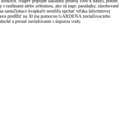
krokoch. Najprv pripojíte základný prístroj 1000 k hadici, potom
 s rastlinami alebo zeleninou, ako sú napr. paradajky, zásobované
 sa samočistiace kvapkače nemôžu upchať vďaka labyrintovej
 súpravu predĺžiť na 30 ma pomocou GARDENA zavlažovacieho
noduché a presné zavlažovanie s úsporou vody.