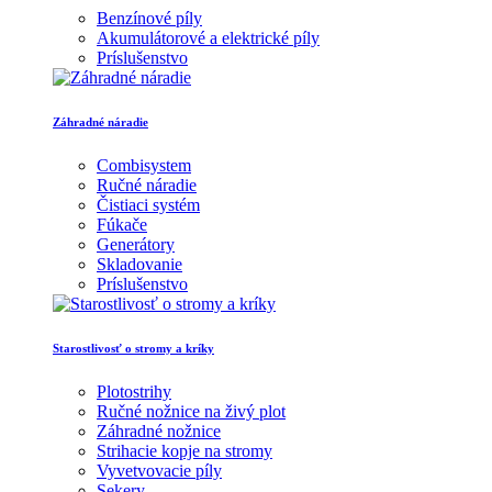
Benzínové píly
Akumulátorové a elektrické píly
Príslušenstvo
Záhradné náradie
Combisystem
Ručné náradie
Čistiaci systém
Fúkače
Generátory
Skladovanie
Príslušenstvo
Starostlivosť o stromy a kríky
Plotostrihy
Ručné nožnice na živý plot
Záhradné nožnice
Strihacie kopje na stromy
Vyvetvovacie píly
Sekery