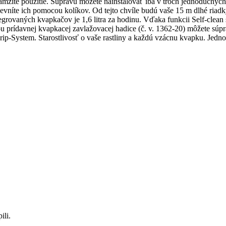
mžité použitie. Súpravu môžete nainštalovať iba v troch jednoduchých 
evníte ich pomocou kolíkov. Od tejto chvíle budú vaše 15 m dlhé riadky
rovaných kvapkačov je 1,6 litra za hodinu. Vďaka funkcii Self-clean
ou prídavnej kvapkacej zavlažovacej hadice (č. v. 1362-20) môžete
Drip-System. Starostlivosť o vaše rastliny a každú vzácnu kvapku. Jed
ili.