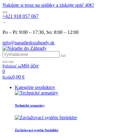
Nakúpte si teraz na splátky a získajte späť 40€!
+421 918 057 067
-
Po – Pi: 9:00 – 17:30, So: 8:00 – 12:00
info@naradiedozahrady.sk
Môj účet
Prihlásiť sa
0
0,00
€
Košík
Kategórie produktov
Technické armatúry
Zavlažovací systém Sprinkler