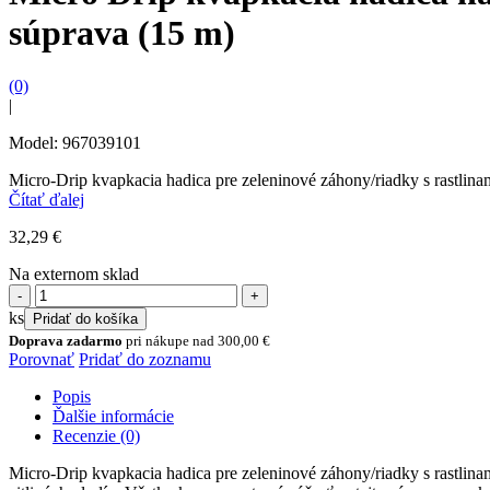
súprava (15 m)
(0)
|
Model: 967039101
Micro-Drip kvapkacia hadica pre zeleninové záhony/riadky s rastlin
Čítať ďalej
32,29
€
Na externom sklad
množstvo
Micro
ks
Pridať do košíka
Drip
Doprava zadarmo
pri nákupe nad
300,00
€
kvapkacia
Porovnať
Pridať do zoznamu
hadica
na
Popis
zavlažovanie
Ďalšie informácie
zeleninových
Recenzie (0)
záhonov
/
Micro-Drip kvapkacia hadica pre zeleninové záhony/riadky s rastli
riadkov