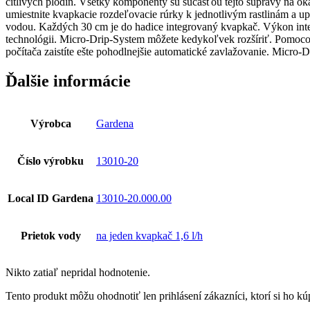
citlivých plodín. Všetky komponenty sú súčasťou tejto súpravy na oka
s
umiestnite kvapkacie rozdeľovacie rúrky k jednotlivým rastlinám a up
rastlinami
vodou. Každých 30 cm je do hadice integrovaný kvapkač. Výkon integ
-
technológii. Micro-Drip-System môžete kedykoľvek rozšíriť. Pomoc
súprava
počítača zaistíte ešte pohodlnejšie automatické zavlažovanie. Micro-
(15
m)
Ďalšie informácie
Výrobca
Gardena
Číslo výrobku
13010-20
Local ID Gardena
13010-20.000.00
Prietok vody
na jeden kvapkač 1,6 l/h
Nikto zatiaľ nepridal hodnotenie.
Tento produkt môžu ohodnotiť len prihlásení zákazníci, ktorí si ho kúp