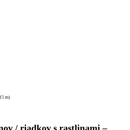
(15 m)
ov / riadkov s rastlinami –