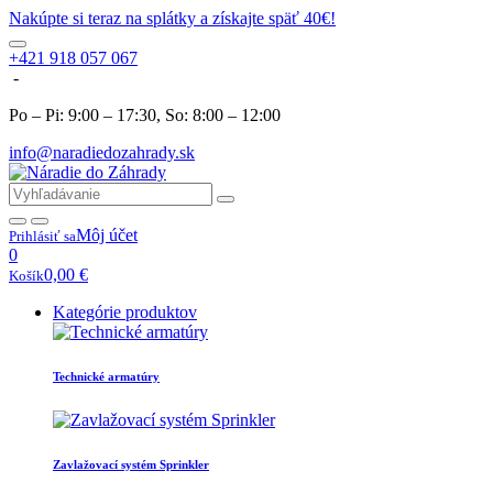
Nakúpte si teraz na splátky a získajte späť 40€!
+421 918 057 067
-
Po – Pi: 9:00 – 17:30, So: 8:00 – 12:00
info@naradiedozahrady.sk
Môj účet
Prihlásiť sa
0
0,00
€
Košík
Kategórie produktov
Technické armatúry
Zavlažovací systém Sprinkler