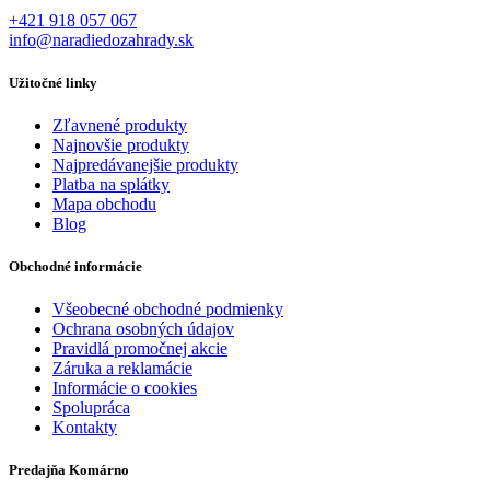
+421 918 057 067
info@naradiedozahrady.sk
Užitočné linky
Zľavnené produkty
Najnovšie produkty
Najpredávanejšie produkty
Platba na splátky
Mapa obchodu
Blog
Obchodné informácie
Všeobecné obchodné podmienky
Ochrana osobných údajov
Pravidlá promočnej akcie
Záruka a reklamácie
Informácie o cookies
Spolupráca
Kontakty
Predajňa Komárno