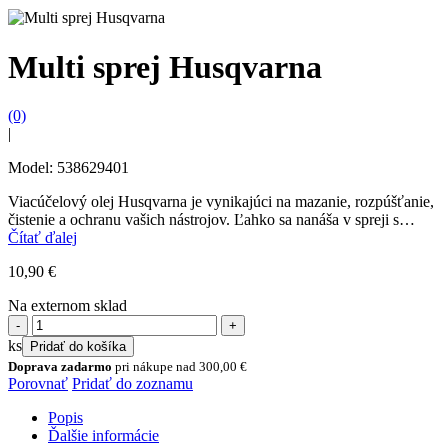
Multi sprej Husqvarna
(0)
|
Model: 538629401
Viacúčelový olej Husqvarna je vynikajúci na mazanie, rozpúšťanie,
čistenie a ochranu vašich nástrojov. Ľahko sa nanáša v spreji s
dvojitou tryskou. Tento multifunkčný olej vám...
Čítať ďalej
10,90
€
Na externom sklad
množstvo
Multi
ks
Pridať do košíka
sprej
Doprava zadarmo
pri nákupe nad
300,00
€
Husqvarna
Porovnať
Pridať do zoznamu
Popis
Ďalšie informácie