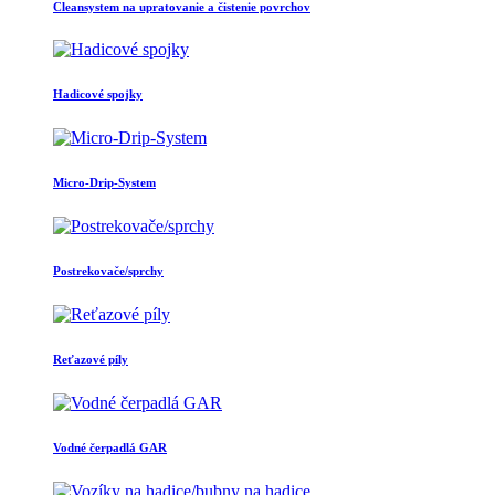
Cleansystem na upratovanie a čistenie povrchov
Hadicové spojky
Micro-Drip-System
Postrekovače/sprchy
Reťazové píly
Vodné čerpadlá GAR