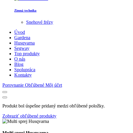
Zimná technika
Snehové frézy
Úvod
Gardena
Husqvarna
Segway
Top produkty
O nás
Blog
Spolupráca
Kontakty
Porovnanie
Obľúbené
Môj účet
Produkt bol úspešne pridaný medzi obľúbené položky.
Zobraziť obľúbené produkty
Multi sprej Husqvarna