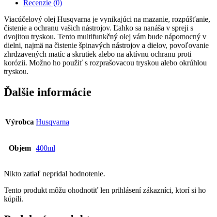
Recenzie (0)
Viacúčelový olej Husqvarna je vynikajúci na mazanie, rozpúšťanie,
čistenie a ochranu vašich nástrojov. Ľahko sa nanáša v spreji s
dvojitou tryskou. Tento multifunkčný olej vám bude nápomocný v
dielni, najmä na čistenie špinavých nástrojov a dielov, povoľovanie
zhrdzavených matíc a skrutiek alebo na aktívnu ochranu proti
korózii. Možno ho použiť s rozprašovacou tryskou alebo okrúhlou
tryskou.
Ďalšie informácie
Výrobca
Husqvarna
Objem
400ml
Nikto zatiaľ nepridal hodnotenie.
Tento produkt môžu ohodnotiť len prihlásení zákazníci, ktorí si ho
kúpili.