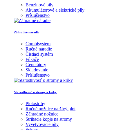
Benzínové píly
Akumulátorové a elektrické píly
Príslušenstvo
Záhradné náradie
Combisystem
Ručné náradie
Čistiaci systém
Fúkače
Generátory
Skladovanie
Príslušenstvo
Starostlivosť o stromy a kríky
Plotostrihy
Ručné nožnice na živý plot
Záhradné nožnice
Strihacie kopje na stromy
Vyvetvovacie píly
Sekery