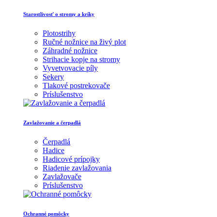
Starostlivosť o stromy a kríky
Plotostrihy
Ručné nožnice na živý plot
Záhradné nožnice
Strihacie kopje na stromy
Vyvetvovacie píly
Sekery
Tlakové postrekovače
Príslušenstvo
Zavlažovanie a čerpadlá
Čerpadlá
Hadice
Hadicové prípojky
Riadenie zavlažovania
Zavlažovače
Príslušenstvo
Ochranné pomôcky