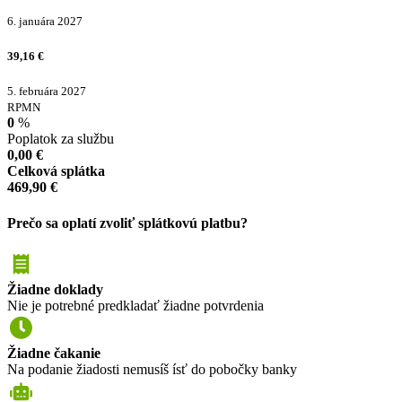
6. januára 2027
39,16
€
5. februára 2027
RPMN
0
%
Poplatok za službu
0,00
€
Celková splátka
469,90
€
Prečo sa oplatí zvoliť splátkovú platbu?
Žiadne doklady
Nie je potrebné predkladať žiadne potvrdenia
Žiadne čakanie
Na podanie žiadosti nemusíš ísť do pobočky banky