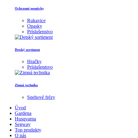
Ochranné pomôcky
Rukavice
Opasky
Príslušenstvo
Detský sortiment
Hračky
Príslušentsvo
Zimná technika
Snehové frézy
Úvod
Gardena
Husqvarna
Segway
Top produkty
O nás