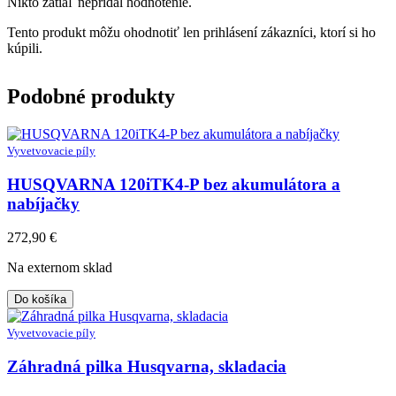
Nikto zatiaľ nepridal hodnotenie.
Tento produkt môžu ohodnotiť len prihlásení zákazníci, ktorí si ho
kúpili.
Podobné produkty
Vyvetvovacie píly
HUSQVARNA 120iTK4-P bez akumulátora a
nabíjačky
272,90
€
Na externom sklad
Do košíka
Vyvetvovacie píly
Záhradná pilka Husqvarna, skladacia