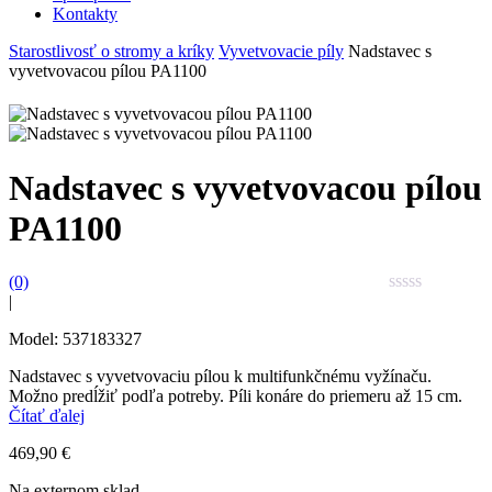
Kontakty
Starostlivosť o stromy a kríky
Vyvetvovacie píly
Nadstavec s
vyvetvovacou pílou PA1100
Nadstavec s vyvetvovacou pílou
PA1100
(0)
|
Model: 537183327
Nadstavec s vyvetvovaciu pílou k multifunkčnému vyžínaču.
Možno predĺžiť podľa potreby. Píli konáre do priemeru až 15 cm.
Čítať ďalej
469,90
€
Na externom sklad