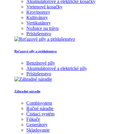
Akumulátorové a elektrické kosačky
Vretenové kosačky
Krovinorezy
Kultivátory
Vertikutátory
Nožnice na trávu
Príslušenstvo
Reťazové píly a príslušenstvo
Benzínové píly
Akumulátorové a elektrické píly
Príslušenstvo
Záhradné náradie
Combisystem
Ručné náradie
Čistiaci systém
Fúkače
Generátory
Skladovanie