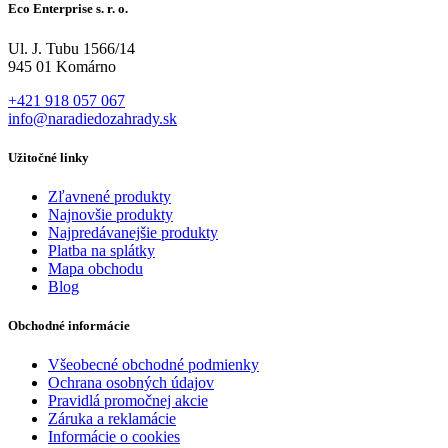
Eco Enterprise s. r. o.
Ul. J. Tubu 1566/14
945 01 Komárno
+421 918 057 067
info@naradiedozahrady.sk
Užitočné linky
Zľavnené produkty
Najnovšie produkty
Najpredávanejšie produkty
Platba na splátky
Mapa obchodu
Blog
Obchodné informácie
Všeobecné obchodné podmienky
Ochrana osobných údajov
Pravidlá promočnej akcie
Záruka a reklamácie
Informácie o cookies