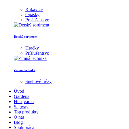
Rukavice
Opasky
Príslušenstvo
Detský sortiment
Hračky
Príslušentsvo
Zimná technika
Snehové frézy
Úvod
Gardena
Husqvarna
Segway
Top produkty
O nás
Blog
Spolupráca