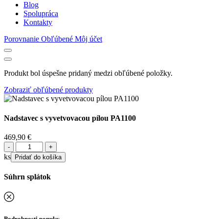
Blog
Spolupráca
Kontakty
Porovnanie
Obľúbené
Môj účet
Produkt bol úspešne pridaný medzi obľúbené položky.
Zobraziť obľúbené produkty
Nadstavec s vyvetvovacou pílou PA1100
469,90
€
množstvo
Nadstavec
ks
Pridať do košíka
s
vyvetvovacou
Súhrn splátok
pílou
PA1100
Podrobnosti ponuky