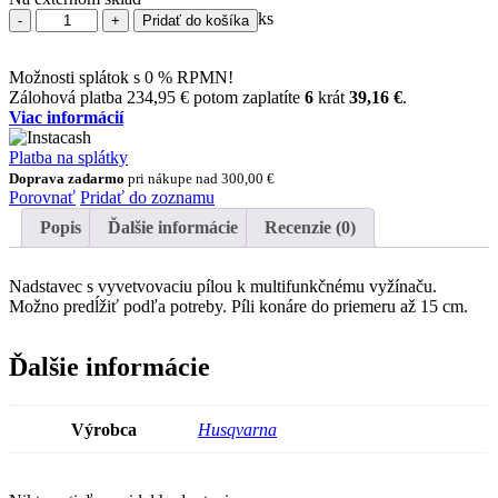
množstvo
ks
Pridať do košíka
Nadstavec
s
vyvetvovacou
Možnosti splátok s 0 % RPMN!
pílou
Zálohová platba
234,95
€
potom zaplatíte
6
krát
39,16
€
.
PA1100
Viac informácií
Platba na splátky
Doprava zadarmo
pri nákupe nad
300,00
€
Porovnať
Pridať do zoznamu
Popis
Ďalšie informácie
Recenzie (0)
Nadstavec s vyvetvovaciu pílou k multifunkčnému vyžínaču.
Možno predĺžiť podľa potreby. Píli konáre do priemeru až 15 cm.
Ďalšie informácie
Výrobca
Husqvarna