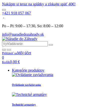
Nakúpte si teraz na splátky a získajte späť 40€!
+421 918 057 067
-
Po – Pi: 9:00 – 17:30, So: 8:00 – 12:00
info@naradiedozahrady.sk
Môj účet
Prihlásiť sa
0
0,00
€
Košík
Kategórie produktov
Ovládanie zavlažovania
Technické armatúry