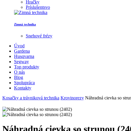
Hračky
Príslušentsvo
Zimná technika
Snehové frézy
Úvod
Gardena
Husqvarna
Segway
Top produkty
O nás
Blog
Spolupráca
Kontakty
Kosačky a trávniková technika
Krovinorezy
Náhradná cievka so stru
Náhradná cievka so strunou (24