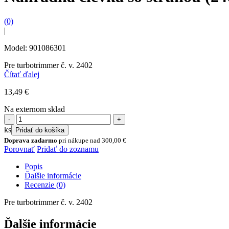
(0)
|
Model: 901086301
Pre turbotrimmer č. v. 2402
Čítať ďalej
13,49
€
Na externom sklad
množstvo
Náhradná
ks
Pridať do košíka
cievka
Doprava zadarmo
pri nákupe nad
300,00
€
so
Porovnať
Pridať do zoznamu
strunou
(2402)
Popis
Ďalšie informácie
Recenzie (0)
Pre turbotrimmer č. v. 2402
Ďalšie informácie