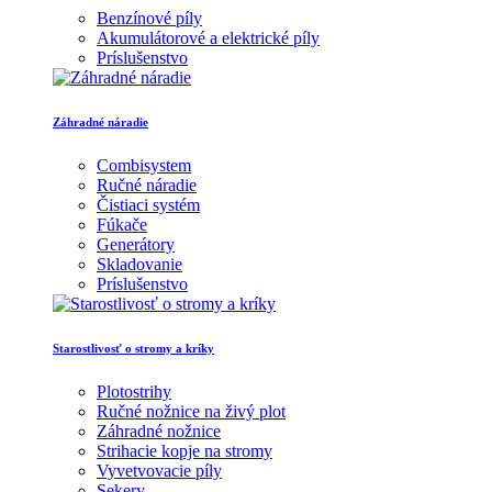
Benzínové píly
Akumulátorové a elektrické píly
Príslušenstvo
Záhradné náradie
Combisystem
Ručné náradie
Čistiaci systém
Fúkače
Generátory
Skladovanie
Príslušenstvo
Starostlivosť o stromy a kríky
Plotostrihy
Ručné nožnice na živý plot
Záhradné nožnice
Strihacie kopje na stromy
Vyvetvovacie píly
Sekery