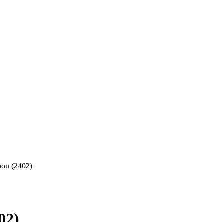
nou (2402)
02)