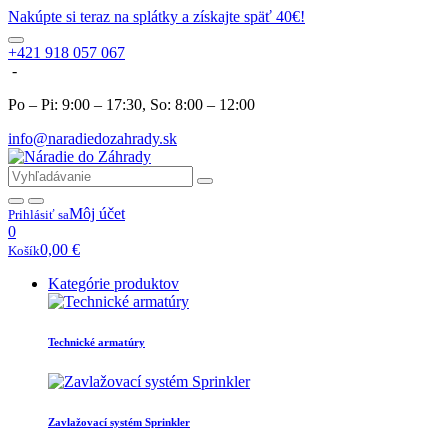
Nakúpte si teraz na splátky a získajte späť 40€!
+421 918 057 067
-
Po – Pi: 9:00 – 17:30, So: 8:00 – 12:00
info@naradiedozahrady.sk
Môj účet
Prihlásiť sa
0
0,00
€
Košík
Kategórie produktov
Technické armatúry
Zavlažovací systém Sprinkler