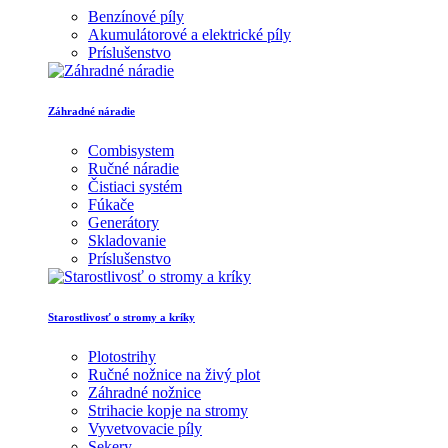
Benzínové píly
Akumulátorové a elektrické píly
Príslušenstvo
Záhradné náradie
Combisystem
Ručné náradie
Čistiaci systém
Fúkače
Generátory
Skladovanie
Príslušenstvo
Starostlivosť o stromy a kríky
Plotostrihy
Ručné nožnice na živý plot
Záhradné nožnice
Strihacie kopje na stromy
Vyvetvovacie píly
Sekery