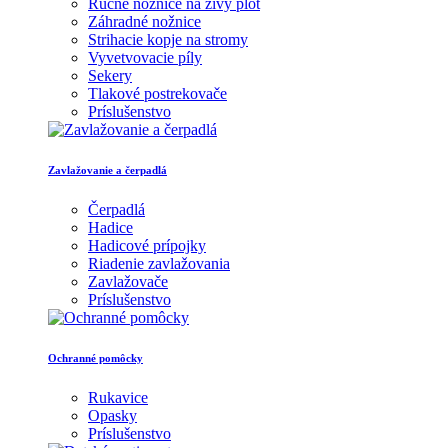
Ručné nožnice na živý plot
Záhradné nožnice
Strihacie kopje na stromy
Vyvetvovacie píly
Sekery
Tlakové postrekovače
Príslušenstvo
Zavlažovanie a čerpadlá
Čerpadlá
Hadice
Hadicové prípojky
Riadenie zavlažovania
Zavlažovače
Príslušenstvo
Ochranné pomôcky
Rukavice
Opasky
Príslušenstvo