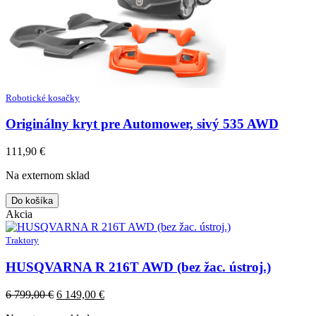
Robotické kosačky
Originálny kryt pre Automower, sivý 535 AWD
111,90
€
Na externom sklad
Do košíka
Akcia
Traktory
HUSQVARNA R 216T AWD (bez žac. ústroj.)
Original
Current
6 799,00
€
6 149,00
€
price
price