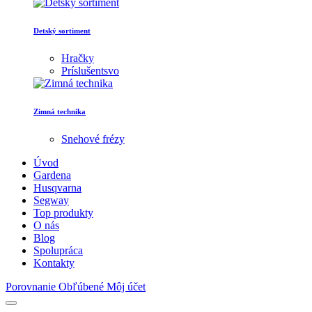
Detský sortiment
Hračky
Príslušentsvo
Zimná technika
Snehové frézy
Úvod
Gardena
Husqvarna
Segway
Top produkty
O nás
Blog
Spolupráca
Kontakty
Porovnanie
Obľúbené
Môj účet