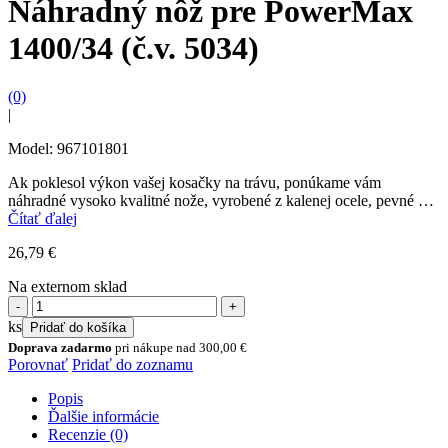
Náhradný nôž pre PowerMax
1400/34 (č.v. 5034)
(0)
|
Model: 967101801
Ak poklesol výkon vašej kosačky na trávu, ponúkame vám
náhradné vysoko kvalitné nože, vyrobené z kalenej ocele, pevné pre
presné a čisté kosenie trávnika.
Čítať ďalej
26,79
€
Na externom sklad
množstvo
Náhradný
ks
Pridať do košíka
nôž
Doprava zadarmo
pri nákupe nad
300,00
€
pre
Porovnať
Pridať do zoznamu
PowerMax
1400/34
Popis
(č.v.
Ďalšie informácie
5034)
Recenzie (0)