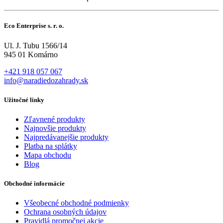
Eco Enterprise s. r. o.
Ul. J. Tubu 1566/14
945 01 Komárno
+421 918 057 067
info@naradiedozahrady.sk
Užitočné linky
Zľavnené produkty
Najnovšie produkty
Najpredávanejšie produkty
Platba na splátky
Mapa obchodu
Blog
Obchodné informácie
Všeobecné obchodné podmienky
Ochrana osobných údajov
Pravidlá promočnej akcie