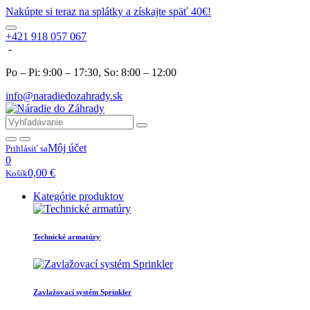
Nakúpte si teraz na splátky a získajte späť 40€!
+421 918 057 067
-
Po – Pi: 9:00 – 17:30, So: 8:00 – 12:00
info@naradiedozahrady.sk
Môj účet
Prihlásiť sa
0
0,00
€
Košík
Kategórie produktov
Technické armatúry
Zavlažovací systém Sprinkler