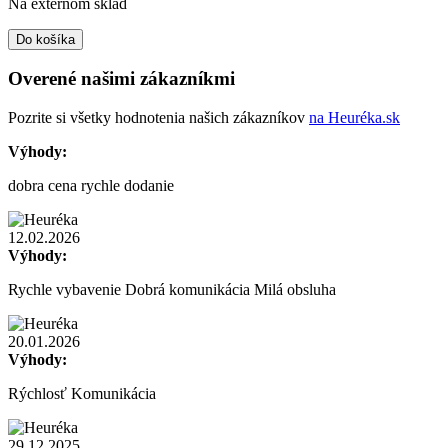
Na externom sklad
was:
is:
6
6
Do košíka
799,00 €.
149,00 €.
Overené našimi zákazníkmi
Pozrite si všetky hodnotenia našich zákazníkov
na Heuréka.sk
Výhody:
dobra cena rychle dodanie
12.02.2026
Výhody:
Rychle vybavenie Dobrá komunikácia Milá obsluha
20.01.2026
Výhody:
Rýchlosť Komunikácia
29.12.2025