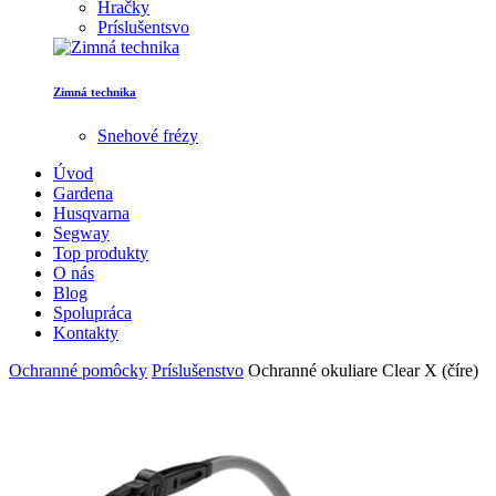
Hračky
Príslušentsvo
Zimná technika
Snehové frézy
Úvod
Gardena
Husqvarna
Segway
Top produkty
O nás
Blog
Spolupráca
Kontakty
Ochranné pomôcky
Príslušenstvo
Ochranné okuliare Clear X (číre)