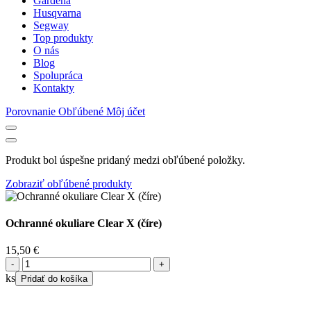
Gardena
Husqvarna
Segway
Top produkty
O nás
Blog
Spolupráca
Kontakty
Porovnanie
Obľúbené
Môj účet
Produkt bol úspešne pridaný medzi obľúbené položky.
Zobraziť obľúbené produkty
Ochranné okuliare Clear X (číre)
15,50
€
množstvo
Ochranné
ks
Pridať do košíka
okuliare
Clear