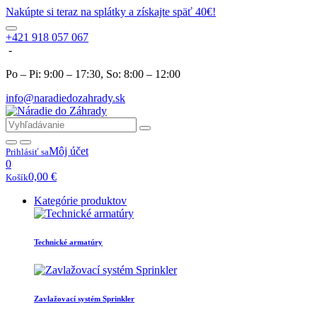
Nakúpte si teraz na splátky a získajte späť 40€!
+421 918 057 067
-
Po – Pi: 9:00 – 17:30, So: 8:00 – 12:00
info@naradiedozahrady.sk
Môj účet
Prihlásiť sa
0
0,00
€
Košík
Kategórie produktov
Technické armatúry
Zavlažovací systém Sprinkler