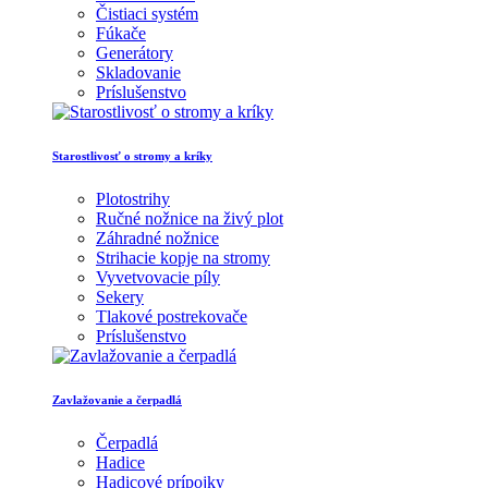
Čistiaci systém
Fúkače
Generátory
Skladovanie
Príslušenstvo
Starostlivosť o stromy a kríky
Plotostrihy
Ručné nožnice na živý plot
Záhradné nožnice
Strihacie kopje na stromy
Vyvetvovacie píly
Sekery
Tlakové postrekovače
Príslušenstvo
Zavlažovanie a čerpadlá
Čerpadlá
Hadice
Hadicové prípojky