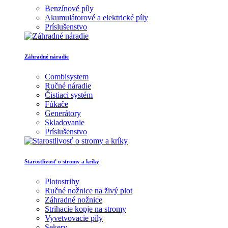
Benzínové píly
Akumulátorové a elektrické píly
Príslušenstvo
Záhradné náradie
Combisystem
Ručné náradie
Čistiaci systém
Fúkače
Generátory
Skladovanie
Príslušenstvo
Starostlivosť o stromy a kríky
Plotostrihy
Ručné nožnice na živý plot
Záhradné nožnice
Strihacie kopje na stromy
Vyvetvovacie píly
Sekery