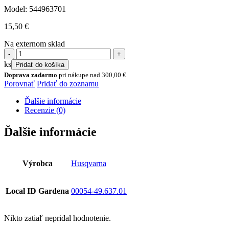
Model: 544963701
15,50
€
Na externom sklad
množstvo
Ochranné
ks
Pridať do košíka
okuliare
Doprava zadarmo
pri nákupe nad
300,00
€
Clear
Porovnať
Pridať do zoznamu
X
(číre)
Ďalšie informácie
Recenzie (0)
Ďalšie informácie
Výrobca
Husqvarna
Local ID Gardena
00054-49.637.01
Nikto zatiaľ nepridal hodnotenie.