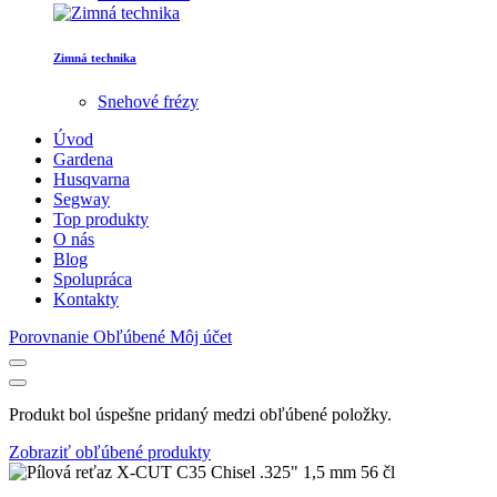
Zimná technika
Snehové frézy
Úvod
Gardena
Husqvarna
Segway
Top produkty
O nás
Blog
Spolupráca
Kontakty
Porovnanie
Obľúbené
Môj účet
Produkt bol úspešne pridaný medzi obľúbené položky.
Zobraziť obľúbené produkty