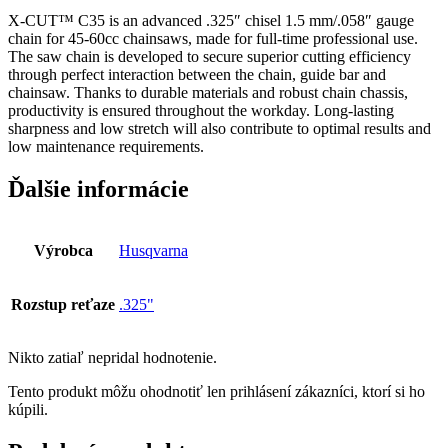
mm
X-CUT™ C35 is an advanced .325″ chisel 1.5 mm/.058″ gauge
56
chain for 45-60cc chainsaws, made for full-time professional use.
čl
The saw chain is developed to secure superior cutting efficiency
through perfect interaction between the chain, guide bar and
chainsaw. Thanks to durable materials and robust chain chassis,
productivity is ensured throughout the workday. Long-lasting
sharpness and low stretch will also contribute to optimal results and
low maintenance requirements.
Ďalšie informácie
Výrobca
Husqvarna
Rozstup reťaze
.325"
Nikto zatiaľ nepridal hodnotenie.
Tento produkt môžu ohodnotiť len prihlásení zákazníci, ktorí si ho
kúpili.