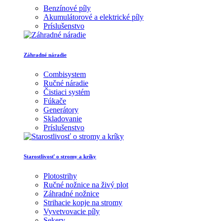
Benzínové píly
Akumulátorové a elektrické píly
Príslušenstvo
Záhradné náradie
Combisystem
Ručné náradie
Čistiaci systém
Fúkače
Generátory
Skladovanie
Príslušenstvo
Starostlivosť o stromy a kríky
Plotostrihy
Ručné nožnice na živý plot
Záhradné nožnice
Strihacie kopje na stromy
Vyvetvovacie píly
Sekery