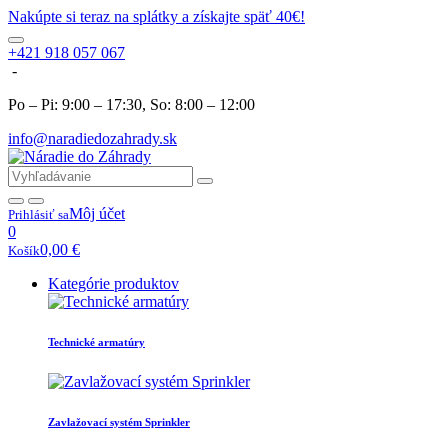
Nakúpte si teraz na splátky a získajte späť 40€!
+421 918 057 067
-
Po – Pi: 9:00 – 17:30, So: 8:00 – 12:00
info@naradiedozahrady.sk
Môj účet
Prihlásiť sa
0
0,00
€
Košík
Kategórie produktov
Technické armatúry
Zavlažovací systém Sprinkler