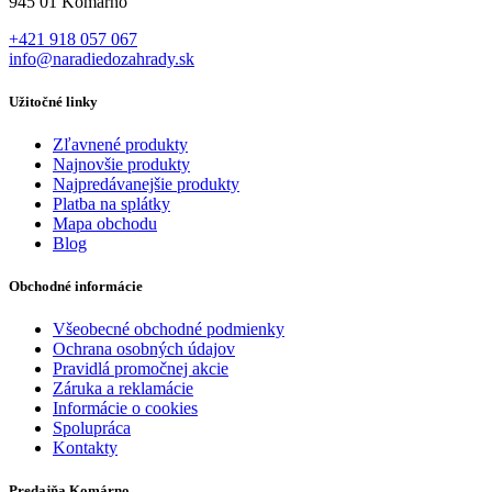
945 01 Komárno
+421 918 057 067
info@naradiedozahrady.sk
Užitočné linky
Zľavnené produkty
Najnovšie produkty
Najpredávanejšie produkty
Platba na splátky
Mapa obchodu
Blog
Obchodné informácie
Všeobecné obchodné podmienky
Ochrana osobných údajov
Pravidlá promočnej akcie
Záruka a reklamácie
Informácie o cookies
Spolupráca
Kontakty
Predajňa Komárno