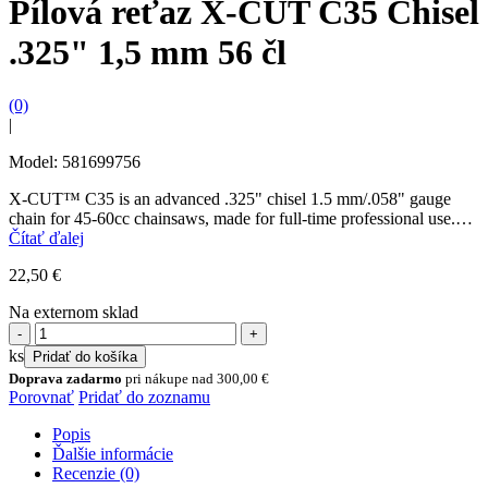
Pílová reťaz X-CUT C35 Chisel
.325" 1,5 mm 56 čl
(0)
|
Model: 581699756
X-CUT™ C35 is an advanced .325" chisel 1.5 mm/.058" gauge
chain for 45-60cc chainsaws, made for full-time professional use.
The saw chain is developed to...
Čítať ďalej
22,50
€
Na externom sklad
množstvo
Pílová
ks
Pridať do košíka
reťaz
Doprava zadarmo
pri nákupe nad
300,00
€
X-
Porovnať
Pridať do zoznamu
CUT
C35
Popis
Chisel
Ďalšie informácie
.325"
Recenzie (0)
1,5