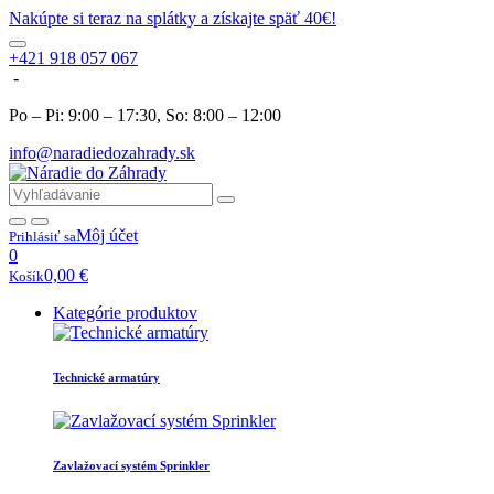
Nakúpte si teraz na splátky a získajte späť 40€!
+421 918 057 067
-
Po – Pi: 9:00 – 17:30, So: 8:00 – 12:00
info@naradiedozahrady.sk
Môj účet
Prihlásiť sa
0
0,00
€
Košík
Kategórie produktov
Technické armatúry
Zavlažovací systém Sprinkler