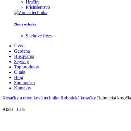
Hračky
Príslušentsvo
Zimná technika
Snehové frézy
Úvod
Gardena
Husqvarna
Segway
Top produkty
O nás
Blog
Spolupráca
Kontakty
Kosačky a trávniková technika
Robotické kosačky
Robotická kosač
Akcia -13%