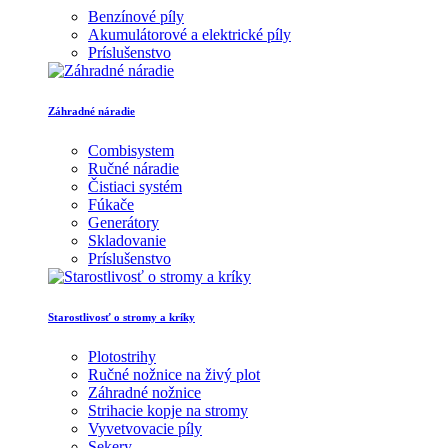
Benzínové píly
Akumulátorové a elektrické píly
Príslušenstvo
Záhradné náradie
Combisystem
Ručné náradie
Čistiaci systém
Fúkače
Generátory
Skladovanie
Príslušenstvo
Starostlivosť o stromy a kríky
Plotostrihy
Ručné nožnice na živý plot
Záhradné nožnice
Strihacie kopje na stromy
Vyvetvovacie píly
Sekery