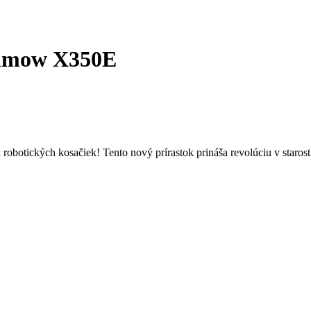
vimow X350E
botických kosačiek! Tento nový prírastok prináša revolúciu v starostli