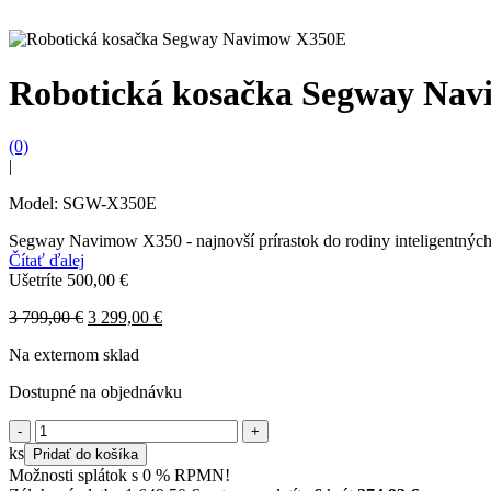
Robotická kosačka Segway Na
(0)
|
Model: SGW-X350E
Segway Navimow X350 - najnovší prírastok do rodiny inteligentných ro
Čítať ďalej
Ušetríte
500,00
€
Original
Current
3 799,00
€
3 299,00
€
price
price
Na externom sklad
was:
is:
3
3
Dostupné na objednávku
799,00 €.
299,00 €.
množstvo
Robotická
ks
Pridať do košíka
kosačka
Možnosti splátok s 0 % RPMN!
Segway