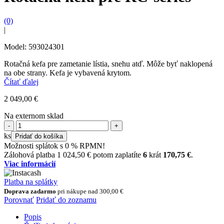
(0)
|
Model: 593024301
Rotačná kefa pre zametanie lístia, snehu atď. Môže byť naklopená
na obe strany. Kefa je vybavená krytom.
Čítať ďalej
2 049,00
€
Na externom sklad
množstvo
Rotačná
ks
Pridať do košíka
kefa
Možnosti splátok s 0 % RPMN!
pre
Zálohová platba
1 024,50
€
potom zaplatíte
6
krát
170,75
€
.
RC-
Viac informácií
series
Platba na splátky
Doprava zadarmo
pri nákupe nad
300,00
€
Porovnať
Pridať do zoznamu
Popis