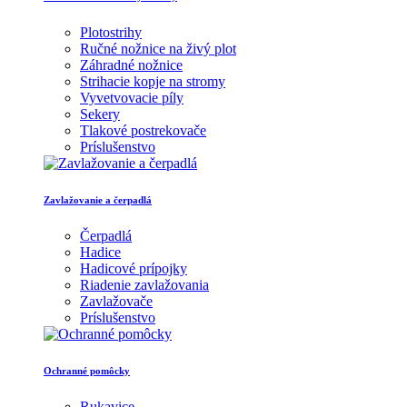
Plotostrihy
Ručné nožnice na živý plot
Záhradné nožnice
Strihacie kopje na stromy
Vyvetvovacie píly
Sekery
Tlakové postrekovače
Príslušenstvo
Zavlažovanie a čerpadlá
Čerpadlá
Hadice
Hadicové prípojky
Riadenie zavlažovania
Zavlažovače
Príslušenstvo
Ochranné pomôcky
Rukavice