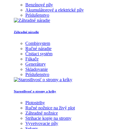
Benzínové píly
Akumulátorové a elektrické píly
Príslušenstvo
Záhradné náradie
Combisystem
Ručné náradie
Čistiaci systém
Fúkače
Generátory
Skladovanie
Príslušenstvo
Starostlivosť o stromy a kríky
Plotostrihy
Ručné nožnice na živý plot
Záhradné nožnice
Strihacie kopje na stromy
Vyvetvovacie píly
Sekery