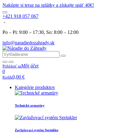
Nakúpte si teraz na splátky a získajte späť 40€!
+421 918 057 067
-
Po – Pi: 9:00 – 17:30, So: 8:00 – 12:00
info@naradiedozahrady.sk
Môj účet
Prihlásiť sa
0
0,00
€
Košík
Kategórie produktov
Technické armatúry
Zavlažovací systém Sprinkler