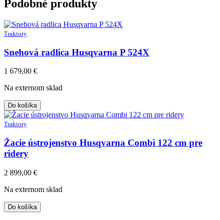
Podobné produkty
Traktory
Snehová radlica Husqvarna P 524X
1 679,00
€
Na externom sklad
Do košíka
Traktory
Žacie ústrojenstvo Husqvarna Combi 122 cm pre
ridery
2 899,00
€
Na externom sklad
Do košíka