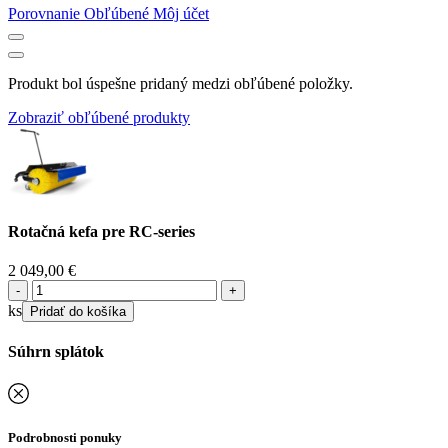
Porovnanie
Obľúbené
Môj účet
Produkt bol úspešne pridaný medzi obľúbené položky.
Zobraziť obľúbené produkty
Rotačná kefa pre RC-series
2 049,00
€
množstvo
Rotačná
ks
Pridať do košíka
kefa
pre
Súhrn splátok
RC-
series
Podrobnosti ponuky