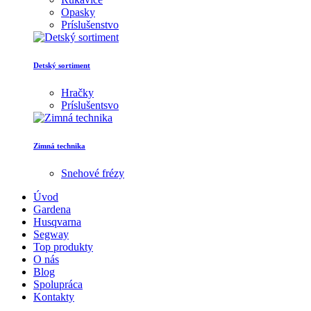
Opasky
Príslušenstvo
Detský sortiment
Hračky
Príslušentsvo
Zimná technika
Snehové frézy
Úvod
Gardena
Husqvarna
Segway
Top produkty
O nás
Blog
Spolupráca
Kontakty