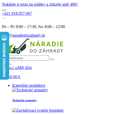
Nakúpte si teraz na splátky a získajte späť 40€!
+421 918 057 067
-
Po – Pi: 9:00 – 17:30, So: 8:00 – 12:00
info@naradiedozahrady.sk
Môj účet
Prihlásiť sa
0
0,00
€
Košík
Kategórie produktov
Technické armatúry