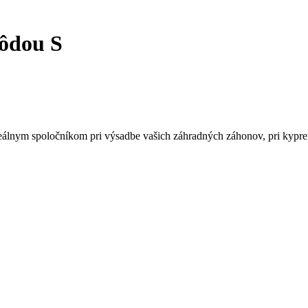
pôdou S
lnym spoločníkom pri výsadbe vašich záhradných záhonov, pri kyprení