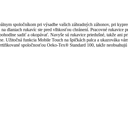
lnym spoločníkom pri výsadbe vašich záhradných záhonov, pri kyprení 
aku na dlaniach rukavíc ste pred vlhkosťou chránení. Pracovné rukavic
ohodlne sadiť a okopávať. Navyše sú rukavice priedušné, takže ani pr
hone. Užitočná funkcia Mobile Touch na špičkách palca a ukazováka vá
rtifikované spoločnosťou Oeko-Tex® Standard 100, takže neobsahujú žia