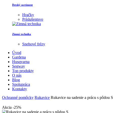
Detský sortiment
Hračky
Príslušentsvo
Zimná technika
Snehové frézy
Úvod
Gardena
Husqvarna
Segway
Top produkty
O nás
Blog
Spolupráca
Kontakty
Ochranné pomôcky
Rukavice
Rukavice na sadenie a prácu s pôdou S
Akcia -25%