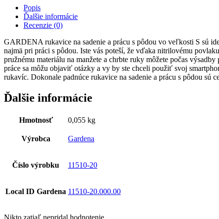
prácu
Popis
s
Ďalšie informácie
pôdou
Recenzie (0)
S
GARDENA rukavice na sadenie a prácu s pôdou vo veľkosti S sú ideá
najmä pri práci s pôdou. Iste vás poteší, že vďaka nitrilovému povl
pružnému materiálu na manžete a chrbte ruky môžete počas výsadby p
práce sa môžu objaviť otázky a vy by ste chceli použiť svoj smartp
rukavíc. Dokonale padnúce rukavice na sadenie a prácu s pôdou sú ce
Ďalšie informácie
Hmotnosť
0,055 kg
Výrobca
Gardena
Číslo výrobku
11510-20
Local ID Gardena
11510-20.000.00
Nikto zatiaľ nepridal hodnotenie.