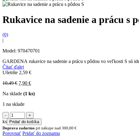
Rukavice na sadenie a prácu s 
(0)
|
Model: 970470701
GARDENA rukavice na sadenie a prácu s pôdou vo veľkosti S sú ideá
Čítať ďalej
Ušetríte
2,59
€
Original
Current
10,49
€
7,90
€
price
price
Na sklade
(1 ks)
was:
is:
10,49 €.
7,90 €.
1 na sklade
množstvo
Rukavice
ks
Pridať do košíka
na
Doprava zadarmo
pri nákupe nad
300,00
€
sadenie
Porovnať
Pridať do zoznamu
a