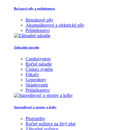
Reťazové píly a príslušenstvo
Benzínové píly
Akumulátorové a elektrické píly
Príslušenstvo
Záhradné náradie
Combisystem
Ručné náradie
Čistiaci systém
Fúkače
Generátory
Skladovanie
Príslušenstvo
Starostlivosť o stromy a kríky
Plotostrihy
Ručné nožnice na živý plot
Záhradné nožnice