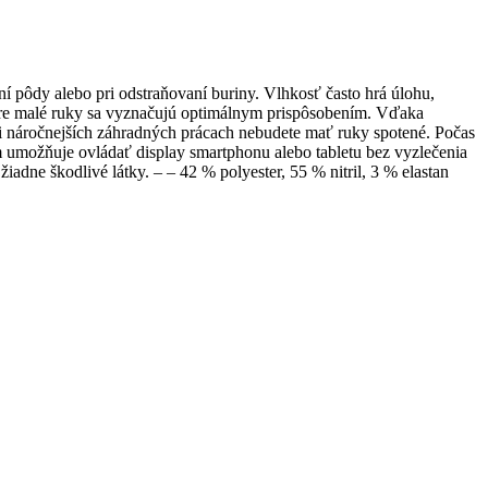
pôdy alebo pri odstraňovaní buriny. Vlhkosť často hrá úlohu,
e pre malé ruky sa vyznačujú optimálnym prispôsobením. Vďaka
i náročnejších záhradných prácach nebudete mať ruky spotené. Počas
m umožňuje ovládať display smartphonu alebo tabletu bez vyzlečenia
dne škodlivé látky. – – 42 % polyester, 55 % nitril, 3 % elastan