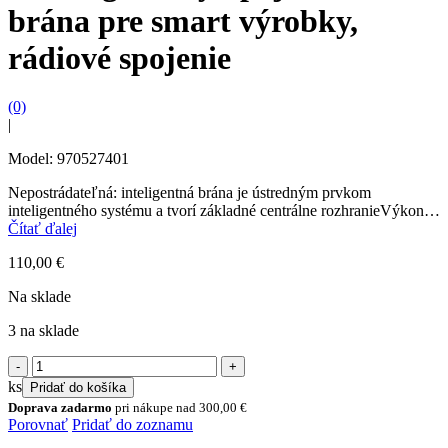
brána pre smart výrobky,
rádiové spojenie
(0)
|
Model: 970527401
Nepostrádateľná: inteligentná brána je ústredným prvkom
inteligentného systému a tvorí základné centrálne rozhranieVýkonné
batérie: GARDENA inteligentné produkty sú prepojené so
Čítať ďalej
smerovačom prostredníctvom siete WLAN alebo...
110,00
€
Na sklade
3 na sklade
množstvo
Smart
ks
Pridať do košíka
gateway,
Doprava zadarmo
pri nákupe nad
300,00
€
spojovacia
Porovnať
Pridať do zoznamu
brána