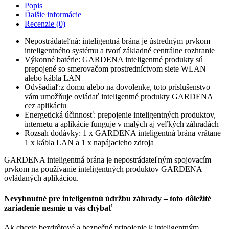
pre
Popis
smart
Ďalšie informácie
výrobky,
Recenzie (0)
rádiové
spojenie
Nepostrádateľná: inteligentná brána je ústredným prvkom
inteligentného systému a tvorí základné centrálne rozhranie
Výkonné batérie: GARDENA inteligentné produkty sú
prepojené so smerovačom prostredníctvom siete WLAN
alebo kábla LAN
Odvšadiaľ:z domu alebo na dovolenke, toto príslušenstvo
vám umožňuje ovládať inteligentné produkty GARDENA
cez aplikáciu
Energetická účinnosť: prepojenie inteligentných produktov,
internetu a aplikácie funguje v malých aj veľkých záhradách
Rozsah dodávky: 1 x GARDENA inteligentná brána vrátane
1 x kábla LAN a 1 x napájacieho zdroja
GARDENA inteligentná brána je nepostrádateľným spojovacím
prvkom na používanie inteligentných produktov GARDENA
ovládaných aplikáciou.
Nevyhnutné pre inteligentnú údržbu záhrady – toto dôležité
zariadenie nesmie u vás chýbať
Ak chcete bezdrôtové a bezpečné pripojenie k inteligentným