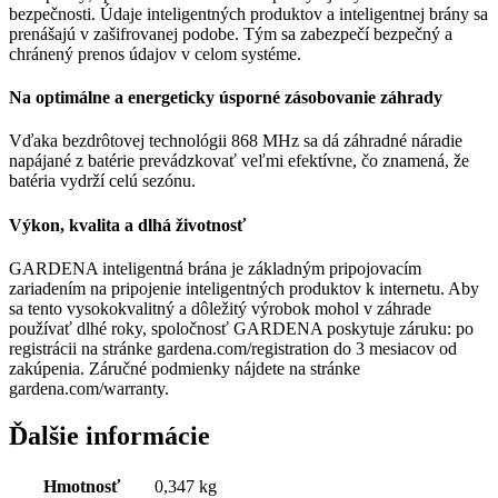
bezpečnosti. Údaje inteligentných produktov a inteligentnej brány sa
prenášajú v zašifrovanej podobe. Tým sa zabezpečí bezpečný a
chránený prenos údajov v celom systéme.
Na optimálne a energeticky úsporné zásobovanie záhrady
Vďaka bezdrôtovej technológii 868 MHz sa dá záhradné náradie
napájané z batérie prevádzkovať veľmi efektívne, čo znamená, že
batéria vydrží celú sezónu.
Výkon, kvalita a dlhá životnosť
GARDENA inteligentná brána je základným pripojovacím
zariadením na pripojenie inteligentných produktov k internetu. Aby
sa tento vysokokvalitný a dôležitý výrobok mohol v záhrade
používať dlhé roky, spoločnosť GARDENA poskytuje záruku: po
registrácii na stránke gardena.com/registration do 3 mesiacov od
zakúpenia. Záručné podmienky nájdete na stránke
gardena.com/warranty.
Ďalšie informácie
Hmotnosť
0,347 kg