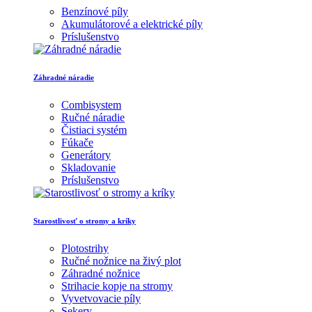
Benzínové píly
Akumulátorové a elektrické píly
Príslušenstvo
Záhradné náradie
Combisystem
Ručné náradie
Čistiaci systém
Fúkače
Generátory
Skladovanie
Príslušenstvo
Starostlivosť o stromy a kríky
Plotostrihy
Ručné nožnice na živý plot
Záhradné nožnice
Strihacie kopje na stromy
Vyvetvovacie píly
Sekery