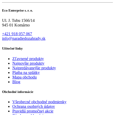
Eco Enterprise s. r. o.
Ul. J. Tubu 1566/14
945 01 Komárno
+421 918 057 067
info@naradiedozahrady.sk
Užitočné linky
Zľavnené produkty
Najnovšie produkty
Najpredávanejšie produkty
Platba na splátky
Mapa obchodu
Blog
Obchodné informácie
Všeobecné obchodné podmienky
Ochrana osobných údajov
Pravidlá promočnej akcie