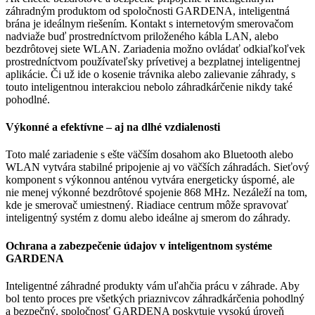
záhradným produktom od spoločnosti GARDENA, inteligentná
brána je ideálnym riešením. Kontakt s internetovým smerovačom
nadviaže buď prostredníctvom priloženého kábla LAN, alebo
bezdrôtovej siete WLAN. Zariadenia možno ovládať odkiaľkoľvek
prostredníctvom používateľsky prívetivej a bezplatnej inteligentnej
aplikácie. Či už ide o kosenie trávnika alebo zalievanie záhrady, s
touto inteligentnou interakciou nebolo záhradkárčenie nikdy také
pohodlné.
Výkonné a efektívne – aj na dlhé vzdialenosti
Toto malé zariadenie s ešte väčším dosahom ako Bluetooth alebo
WLAN vytvára stabilné pripojenie aj vo väčších záhradách. Sieťový
komponent s výkonnou anténou vytvára energeticky úsporné, ale
nie menej výkonné bezdrôtové spojenie 868 MHz. Nezáleží na tom,
kde je smerovač umiestnený. Riadiace centrum môže spravovať
inteligentný systém z domu alebo ideálne aj smerom do záhrady.
Ochrana a zabezpečenie údajov v inteligentnom systéme
GARDENA
Inteligentné záhradné produkty vám uľahčia prácu v záhrade. Aby
bol tento proces pre všetkých priaznivcov záhradkárčenia pohodlný
a bezpečný, spoločnosť GARDENA poskytuje vysokú úroveň