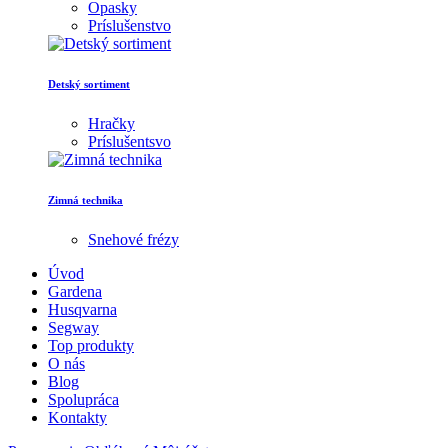
Opasky
Príslušenstvo
Detský sortiment
Hračky
Príslušentsvo
Zimná technika
Snehové frézy
Úvod
Gardena
Husqvarna
Segway
Top produkty
O nás
Blog
Spolupráca
Kontakty