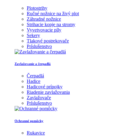
Plotostrihy
Ručné nožnice na živý plot
Záhradné nožnice
Strihacie kopje na stromy
Vyvetvovacie píly
Sekery
Tlakové postrekovače
Príslušenstvo
Zavlažovanie a čerpadlá
Čerpadlá
Hadice
Hadicové prípojky
Riadenie zavlažovania
Zavlažovače
Príslušenstvo
Ochranné pomôcky
Rukavice