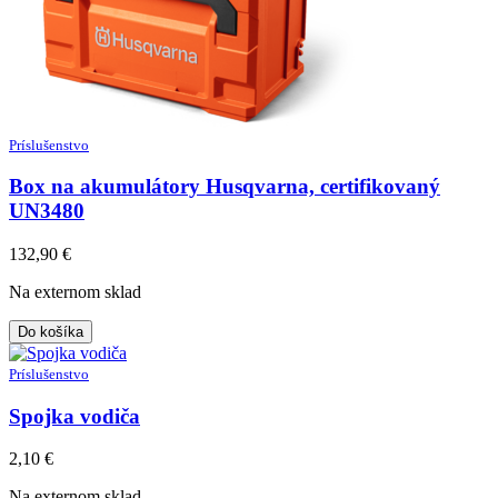
Príslušenstvo
Box na akumulátory Husqvarna, certifikovaný
UN3480
132,90
€
Na externom sklad
Do košíka
Príslušenstvo
Spojka vodiča
2,10
€
Na externom sklad