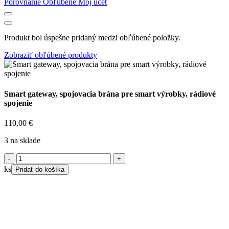
Porovnanie
Obľúbené
Môj účet
Produkt bol úspešne pridaný medzi obľúbené položky.
Zobraziť obľúbené produkty
Smart gateway, spojovacia brána pre smart výrobky, rádiové
spojenie
110,00
€
3 na sklade
množstvo
Smart
ks
Pridať do košíka
gateway,
spojovacia
brána
pre
smart
výrobky,