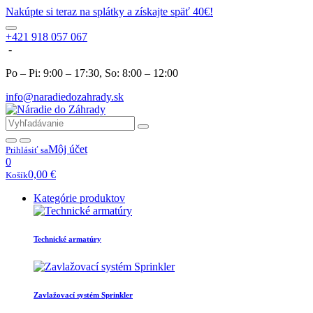
Nakúpte si teraz na splátky a získajte späť 40€!
+421 918 057 067
-
Po – Pi: 9:00 – 17:30, So: 8:00 – 12:00
info@naradiedozahrady.sk
Môj účet
Prihlásiť sa
0
0,00
€
Košík
Kategórie produktov
Technické armatúry
Zavlažovací systém Sprinkler