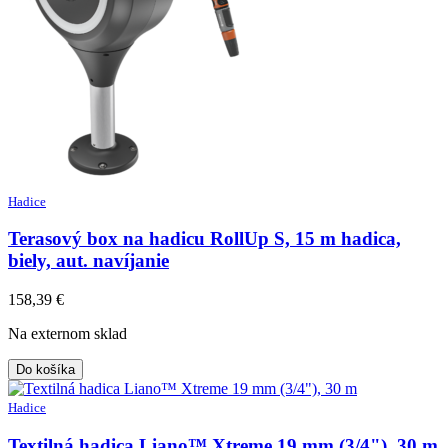
Hadice
Terasový box na hadicu RollUp S, 15 m hadica,
biely, aut. navíjanie
158,39
€
Na externom sklad
Do košíka
Hadice
Textilná hadica Liano™ Xtreme 19 mm (3/4"), 30 m