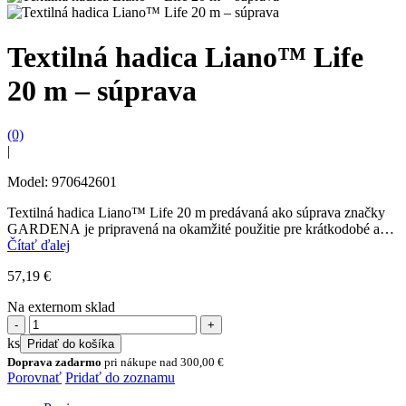
Textilná hadica Liano™ Life
20 m – súprava
(0)
|
Model: 970642601
Textilná hadica Liano™ Life 20 m predávaná ako súprava značky
GARDENA je pripravená na okamžité použitie pre krátkodobé a
strednodobé zavlažovanie alebo pre jednoduché upratovacie...
Čítať ďalej
57,19
€
Na externom sklad
množstvo
Textilná
ks
Pridať do košíka
hadica
Doprava zadarmo
pri nákupe nad
300,00
€
Liano™
Porovnať
Pridať do zoznamu
Life
20