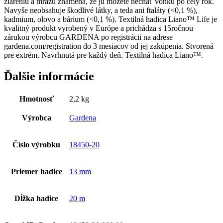
žiareniu a mrazu znamená, že ju môžete nechať vonku po celý rok.
Navyše neobsahuje škodlivé látky, a teda ani ftaláty (<0,1 %),
kadmium, olovo a bárium (<0,1 %). Textilná hadica Liano™ Life je
kvalitný produkt vyrobený v Európe a prichádza s 15ročnou
zárukou výrobcu GARDENA po registrácii na adrese
gardena.com/registration do 3 mesiacov od jej zakúpenia. Stvorená
pre extrém. Navrhnutá pre každý deň. Textilná hadica Liano™.
Ďalšie informácie
Hmotnosť
2,2 kg
Výrobca
Gardena
Číslo výrobku
18450-20
Priemer hadice
13 mm
Dĺžka hadice
20 m