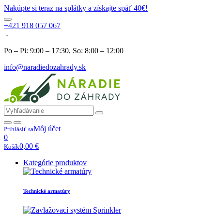
Nakúpte si teraz na splátky a získajte späť 40€!
+421 918 057 067
-
Po – Pi: 9:00 – 17:30, So: 8:00 – 12:00
info@naradiedozahrady.sk
Môj účet
Prihlásiť sa
0
0,00
€
Košík
Kategórie produktov
Technické armatúry