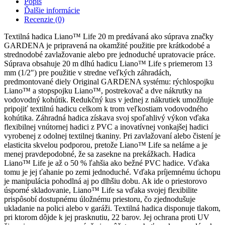
Popis
m
Ďalšie informácie
-
Recenzie (0)
súprava
Textilná hadica Liano™ Life 20 m predávaná ako súprava značky
GARDENA je pripravená na okamžité použitie pre krátkodobé a
strednodobé zavlažovanie alebo pre jednoduché upratovacie práce.
Súprava obsahuje 20 m dlhú hadicu Liano™ Life s priemerom 13
mm (1/2″) pre použitie v stredne veľkých záhradách,
predmontované diely Original GARDENA systému: rýchlospojku
Liano™ a stopspojku Liano™, postrekovač a dve nákrutky na
vodovodný kohútik. Redukčný kus v jednej z nákrutiek umožňuje
pripojiť textilnú hadicu celkom k trom veľkostiam vodovodného
kohútika. Záhradná hadica získava svoj spoľahlivý výkon vďaka
flexibilnej vnútornej hadici z PVC a inovatívnej vonkajšej hadici
vyrobenej z odolnej textilnej tkaniny. Pri zavlažovaní alebo čistení je
elasticita skvelou podporou, pretože Liano™ Life sa neláme a je
menej pravdepodobné, že sa zasekne na prekážkach. Hadica
Liano™ Life je až o 50 % ľahšia ako bežné PVC hadice. Vďaka
tomu je jej ťahanie po zemi jednoduché. Vďaka príjemnému úchopu
je manipulácia pohodlná aj po dlhšiu dobu. Ak ide o priestorovo
úsporné skladovanie, Liano™ Life sa vďaka svojej flexibilite
prispôsobí dostupnému úložnému priestoru, čo zjednodušuje
ukladanie na polici alebo v garáži. Textilná hadica disponuje tlakom,
pri ktorom dôjde k jej prasknutiu, 22 barov. Jej ochrana proti UV