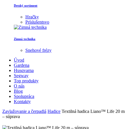
Detský sortiment
Hračky
Príslušentsvo
Zimná technika
Snehové frézy
Úvod
Gardena
Husqvarna
Segway
Top produkty
O nás
Blog
Spolupráca
Kontakty
Zavlažovanie a čerpadlá
Hadice
Textilná hadica Liano™ Life 20 m
– súprava