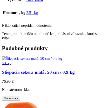
Hmotnosť, kg
2.51 kg
Nikto zatiaľ nepridal hodnotenie.
Tento produkt môžu ohodnotiť len prihlásení zákazníci, ktorí si ho
kúpili.
Podobné produkty
Sekery
Štiepacia sekera malá, 50 cm / 0,9 kg
76,90
€
Na externom sklad
Do košíka