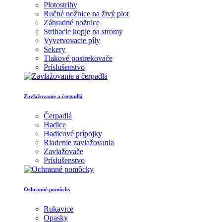
Plotostrihy
Ručné nožnice na živý plot
Záhradné nožnice
Strihacie kopje na stromy
Vyvetvovacie píly
Sekery
Tlakové postrekovače
Príslušenstvo
Zavlažovanie a čerpadlá
Čerpadlá
Hadice
Hadicové prípojky
Riadenie zavlažovania
Zavlažovače
Príslušenstvo
Ochranné pomôcky
Rukavice
Opasky