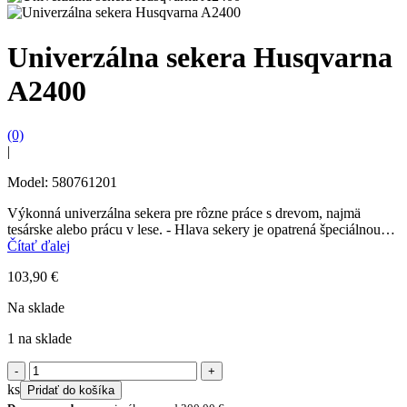
Univerzálna sekera Husqvarna
A2400
(0)
|
Model: 580761201
Výkonná univerzálna sekera pre rôzne práce s drevom, najmä
tesárske alebo prácu v lese. - Hlava sekery je opatrená špeciálnou
nepriľnavou vrstvou pre zníženie trenia...
Čítať ďalej
103,90
€
Na sklade
1 na sklade
množstvo
Univerzálna
ks
Pridať do košíka
sekera