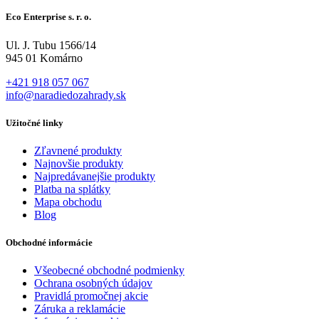
Eco Enterprise s. r. o.
Ul. J. Tubu 1566/14
945 01 Komárno
+421 918 057 067
info@naradiedozahrady.sk
Užitočné linky
Zľavnené produkty
Najnovšie produkty
Najpredávanejšie produkty
Platba na splátky
Mapa obchodu
Blog
Obchodné informácie
Všeobecné obchodné podmienky
Ochrana osobných údajov
Pravidlá promočnej akcie
Záruka a reklamácie