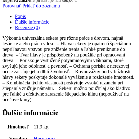
Doprava zadarmo
pri nákupe nad
300,00
€
Husqvarna
Porovnať
Pridať do zoznamu
A2400
Popis
Ďalšie informácie
Recenzie (0)
Výkonná univerzálna sekera pre rôzne práce s drevom, najmä
tesárske alebo prácu v lese. – Hlava sekery je opatrená špeciálnou
nepriľnavou vrstvou pre zníženie trenia a ľahké preniknutie do
dreva. – Tvar hlavy je prispôsobený na použitie pri opracovaní
dreva. – Porisko je vystužené polyamidovými vláknami, ktoré
zvyšujú jeho odolnosť a pevnosť. – Ochrana poriska z nerezovej
ocele zaisťuje jeho dlhú životnosť. – Rovnovážny bod v blízkosti
hlavy sekery poskytuje dokonalé vyváženie a rozloženie hmotnosti.
– Kombinácia týchto vlastností poskytuje vysokú razanciu pri
štiepaní a znižuje námahu. – Sekeru možno použiť aj ako kladivo
pre ľahké a efektívne zarazenie štiepacieho klinu (nepoužívať na
oceľové kliny).
Ďalšie informácie
Hmotnosť
11,9 kg
Výrobca
Husqvarna