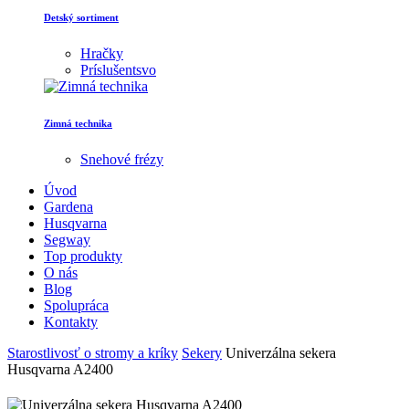
Detský sortiment
Hračky
Príslušentsvo
Zimná technika
Snehové frézy
Úvod
Gardena
Husqvarna
Segway
Top produkty
O nás
Blog
Spolupráca
Kontakty
Starostlivosť o stromy a kríky
Sekery
Univerzálna sekera
Husqvarna A2400