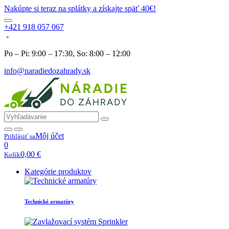
Nakúpte si teraz na splátky a získajte späť 40€!
+421 918 057 067
-
Po – Pi: 9:00 – 17:30, So: 8:00 – 12:00
info@naradiedozahrady.sk
Môj účet
Prihlásiť sa
0
0,00
€
Košík
Kategórie produktov
Technické armatúry