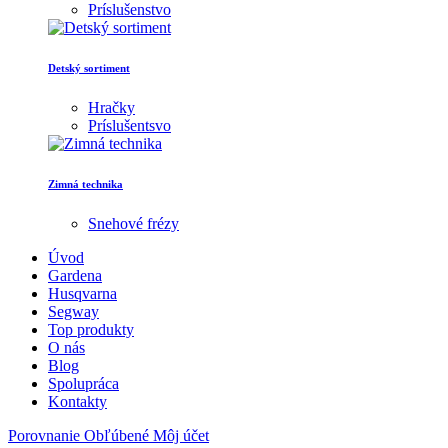
Príslušenstvo
Detský sortiment
Hračky
Príslušentsvo
Zimná technika
Snehové frézy
Úvod
Gardena
Husqvarna
Segway
Top produkty
O nás
Blog
Spolupráca
Kontakty
Porovnanie
Obľúbené
Môj účet