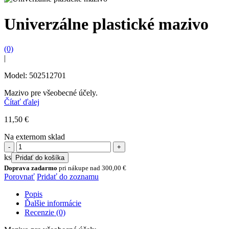
Univerzálne plastické mazivo
(0)
|
Model: 502512701
Mazivo pre všeobecné účely.
Čítať ďalej
11,50
€
Na externom sklad
množstvo
Univerzálne
ks
Pridať do košíka
plastické
Doprava zadarmo
pri nákupe nad
300,00
€
mazivo
Porovnať
Pridať do zoznamu
Popis
Ďalšie informácie
Recenzie (0)