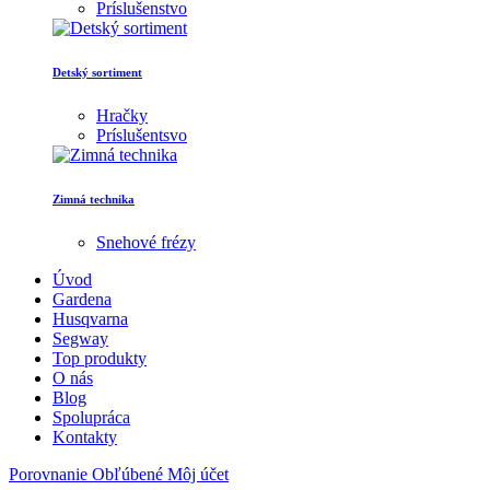
Príslušenstvo
Detský sortiment
Hračky
Príslušentsvo
Zimná technika
Snehové frézy
Úvod
Gardena
Husqvarna
Segway
Top produkty
O nás
Blog
Spolupráca
Kontakty
Porovnanie
Obľúbené
Môj účet