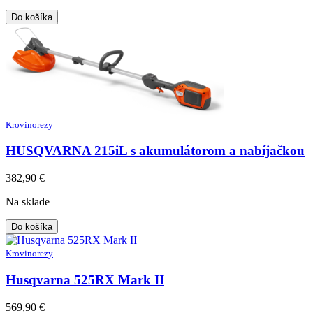
Do košíka
Krovinorezy
HUSQVARNA 215iL s akumulátorom a nabíjačkou
382,90
€
Na sklade
Do košíka
Krovinorezy
Husqvarna 525RX Mark II
569,90
€