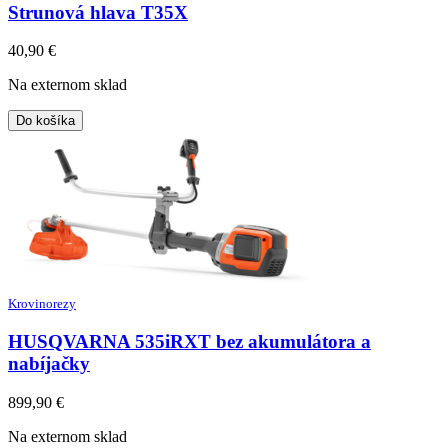
Strunová hlava T35X
40,90
€
Na externom sklad
Do košíka
Krovinorezy
HUSQVARNA 535iRXT bez akumulátora a
nabíjačky
899,90
€
Na externom sklad