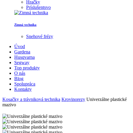
Hračky
Príslušentsvo
Zimná technika
Snehové frézy
Úvod
Gardena
Husqvarna
Segway
Top produkty
O nás
Blog
Spolupráca
Kontakty
Kosačky a trávniková technika
Krovinorezy
Univerzálne plastické
mazivo