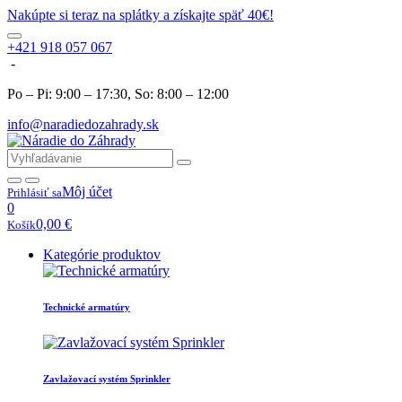
Nakúpte si teraz na splátky a získajte späť 40€!
+421 918 057 067
-
Po – Pi: 9:00 – 17:30, So: 8:00 – 12:00
info@naradiedozahrady.sk
Môj účet
Prihlásiť sa
0
0,00
€
Košík
Kategórie produktov
Technické armatúry
Zavlažovací systém Sprinkler