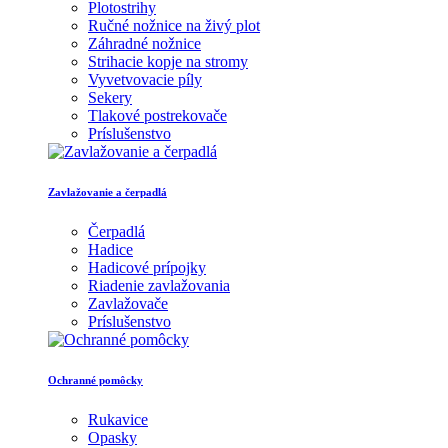
Plotostrihy
Ručné nožnice na živý plot
Záhradné nožnice
Strihacie kopje na stromy
Vyvetvovacie píly
Sekery
Tlakové postrekovače
Príslušenstvo
Zavlažovanie a čerpadlá
Čerpadlá
Hadice
Hadicové prípojky
Riadenie zavlažovania
Zavlažovače
Príslušenstvo
Ochranné pomôcky
Rukavice
Opasky