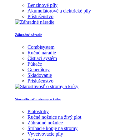
Benzínové píly
Akumulátorové a elektrické píly
Príslušenstvo
Záhradné náradie
Combisystem
Ručné náradie
Čistiaci systém
Fúkače
Generátory
Skladovanie
Príslušenstvo
Starostlivosť o stromy a kríky
Plotostrihy
Ručné nožnice na živý plot
Záhradné nožnice
Strihacie kopje na stromy
Vyvetvovacie píly
Sekery