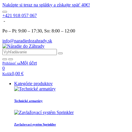
Nakúpte si teraz na splátky a získajte späť 40€!
+421 918 057 067
-
Po – Pi: 9:00 – 17:30, So: 8:00 – 12:00
info@naradiedozahrady.sk
Môj účet
Prihlásiť sa
0
0,00
€
Košík
Kategórie produktov
Technické armatúry
Zavlažovací systém Sprinkler