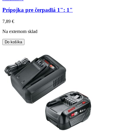
Prípojka pre čerpadlá 1": 1"
7,89
€
Na externom sklad
Do košíka