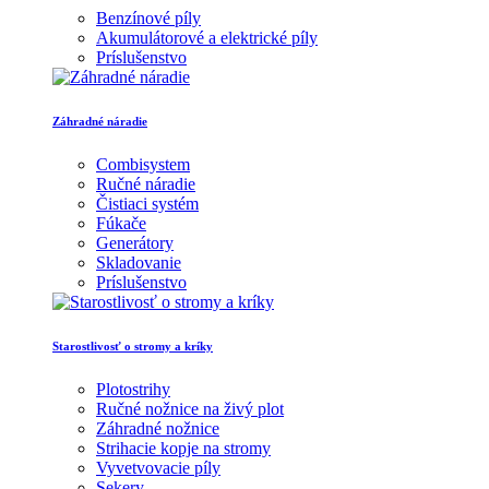
Benzínové píly
Akumulátorové a elektrické píly
Príslušenstvo
Záhradné náradie
Combisystem
Ručné náradie
Čistiaci systém
Fúkače
Generátory
Skladovanie
Príslušenstvo
Starostlivosť o stromy a kríky
Plotostrihy
Ručné nožnice na živý plot
Záhradné nožnice
Strihacie kopje na stromy
Vyvetvovacie píly
Sekery