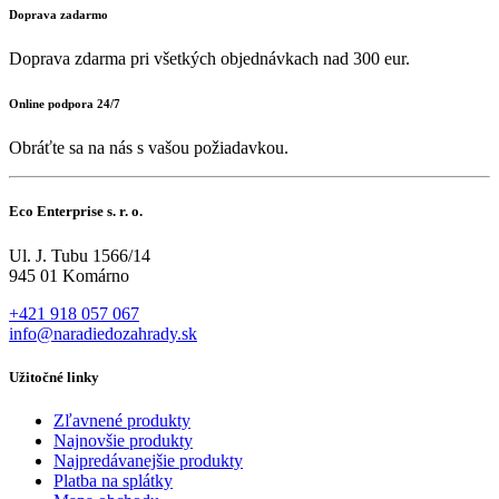
Doprava zadarmo
Doprava zdarma pri všetkých objednávkach nad 300 eur.
Online podpora 24/7
Obráťte sa na nás s vašou požiadavkou.
Eco Enterprise s. r. o.
Ul. J. Tubu 1566/14
945 01 Komárno
+421 918 057 067
info@naradiedozahrady.sk
Užitočné linky
Zľavnené produkty
Najnovšie produkty
Najpredávanejšie produkty
Platba na splátky