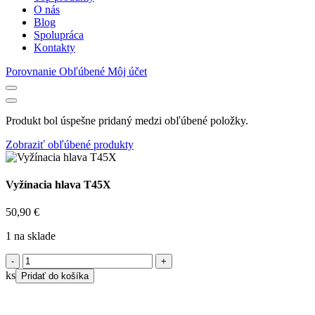
O nás
Blog
Spolupráca
Kontakty
Porovnanie
Obľúbené
Môj účet
Produkt bol úspešne pridaný medzi obľúbené položky.
Zobraziť obľúbené produkty
Vyžínacia hlava T45X
50,90
€
1 na sklade
množstvo
Vyžínacia
ks
Pridať do košíka
hlava
T45X