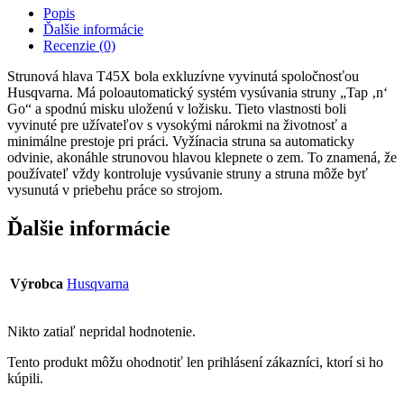
Popis
Ďalšie informácie
Recenzie (0)
Strunová hlava T45X bola exkluzívne vyvinutá spoločnosťou
Husqvarna. Má poloautomatický systém vysúvania struny „Tap ‚n‘
Go“ a spodnú misku uloženú v ložisku. Tieto vlastnosti boli
vyvinuté pre užívateľov s vysokými nárokmi na životnosť a
minimálne prestoje pri práci. Vyžínacia struna sa automaticky
odvinie, akonáhle strunovou hlavou klepnete o zem. To znamená, že
používateľ vždy kontroluje vysúvanie struny a struna môže byť
vysunutá v priebehu práce so strojom.
Ďalšie informácie
Výrobca
Husqvarna
Nikto zatiaľ nepridal hodnotenie.
Tento produkt môžu ohodnotiť len prihlásení zákazníci, ktorí si ho
kúpili.