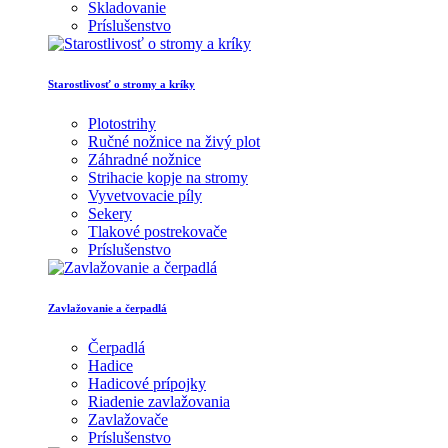
Skladovanie
Príslušenstvo
Starostlivosť o stromy a kríky
Plotostrihy
Ručné nožnice na živý plot
Záhradné nožnice
Strihacie kopje na stromy
Vyvetvovacie píly
Sekery
Tlakové postrekovače
Príslušenstvo
Zavlažovanie a čerpadlá
Čerpadlá
Hadice
Hadicové prípojky
Riadenie zavlažovania
Zavlažovače
Príslušenstvo