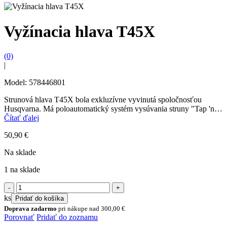
Vyžínacia hlava T45X
(0)
|
Model: 578446801
Strunová hlava T45X bola exkluzívne vyvinutá spoločnosťou
Husqvarna. Má poloautomatický systém vysúvania struny "Tap 'n'
Go" a spodnú misku uloženú v ložisku. Tieto vlastnosti boli...
Čítať ďalej
50,90
€
Na sklade
1 na sklade
množstvo
Vyžínacia
ks
Pridať do košíka
hlava
Doprava zadarmo
pri nákupe nad
300,00
€
T45X
Porovnať
Pridať do zoznamu