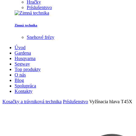
Hračky
Príslušentsvo
Zimná technika
Snehové frézy
Úvod
Gardena
Husqvarna
Segway
Top produkty
O nás
Blog
Spolupráca
Kontakty
Kosačky a trávniková technika
Príslušenstvo
Vyžínacia hlava T45X