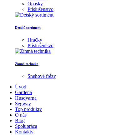
Opasky
Príslušenstvo
Detský sortiment
Hračky
Príslušentsvo
Zimná technika
Snehové frézy
Úvod
Gardena
Husqvarna
Segway
Top produkty
O nás
Blog
Spolupráca
Kontakty