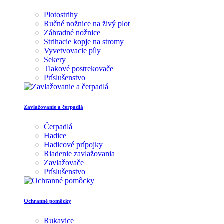
Plotostrihy
Ručné nožnice na živý plot
Záhradné nožnice
Strihacie kopje na stromy
Vyvetvovacie píly
Sekery
Tlakové postrekovače
Príslušenstvo
Zavlažovanie a čerpadlá
Čerpadlá
Hadice
Hadicové prípojky
Riadenie zavlažovania
Zavlažovače
Príslušenstvo
Ochranné pomôcky
Rukavice