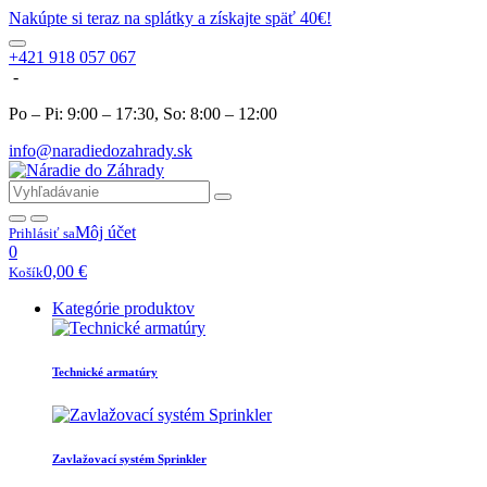
Nakúpte si teraz na splátky a získajte späť 40€!
+421 918 057 067
-
Po – Pi: 9:00 – 17:30, So: 8:00 – 12:00
info@naradiedozahrady.sk
Môj účet
Prihlásiť sa
0
0,00
€
Košík
Kategórie produktov
Technické armatúry
Zavlažovací systém Sprinkler