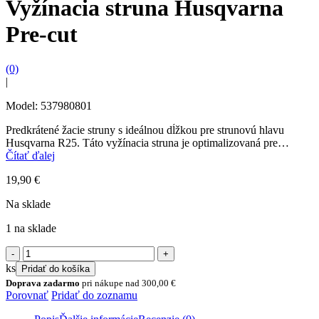
Vyžínacia struna Husqvarna
Pre-cut
(0)
|
Model: 537980801
Predkrátené žacie struny s ideálnou dĺžkou pre strunovú hlavu
Husqvarna R25. Táto vyžínacia struna je optimalizovaná pre
jednoduchú výmenu a je vedená z vonkajšej strany...
Čítať ďalej
19,90
€
Na sklade
1 na sklade
množstvo
Vyžínacia
ks
Pridať do košíka
struna
Doprava zadarmo
pri nákupe nad
300,00
€
Husqvarna
Porovnať
Pridať do zoznamu
Pre-
cut