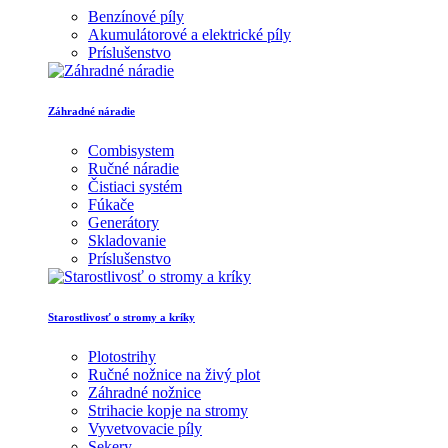
Benzínové píly
Akumulátorové a elektrické píly
Príslušenstvo
Záhradné náradie
Combisystem
Ručné náradie
Čistiaci systém
Fúkače
Generátory
Skladovanie
Príslušenstvo
Starostlivosť o stromy a kríky
Plotostrihy
Ručné nožnice na živý plot
Záhradné nožnice
Strihacie kopje na stromy
Vyvetvovacie píly
Sekery