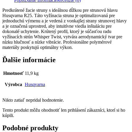
Popis
Ďalšie informácie
Recenzie (0)
Predkrátené žacie struny s ideálnou dĺžkou pre strunovú hlavu
Husqvarna R25. Táto vyžínacia struna je optimalizovaná pre
jednoduchú výmenu a je vedená z vonkajšej strany strunovej hlavy
a je označená uprostred, aby intuitívne viedla inštaláciu pre
dokonalé uchytenie. Krútený profil, ktorý je súčasťou radu
vyžínacích strún Whisper Twist, vytvára aerodynamický tvar pre
nízku hlučnosť a nízke vibrácie. Profesionálne polymérové
materiály poskytujú optimálny výkon.
Ďalšie informácie
Hmotnosť
11,9 kg
Výrobca
Husqvarna
Nikto zatiaľ nepridal hodnotenie.
Tento produkt môžu ohodnotiť len prihlásení zákazníci, ktorí si ho
kúpili.
Podobné produkty