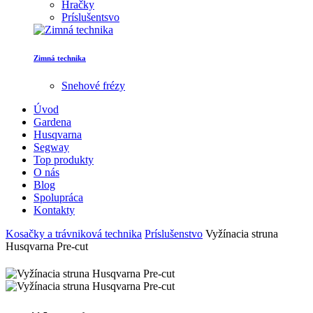
Hračky
Príslušentsvo
Zimná technika
Snehové frézy
Úvod
Gardena
Husqvarna
Segway
Top produkty
O nás
Blog
Spolupráca
Kontakty
Kosačky a trávniková technika
Príslušenstvo
Vyžínacia struna
Husqvarna Pre-cut