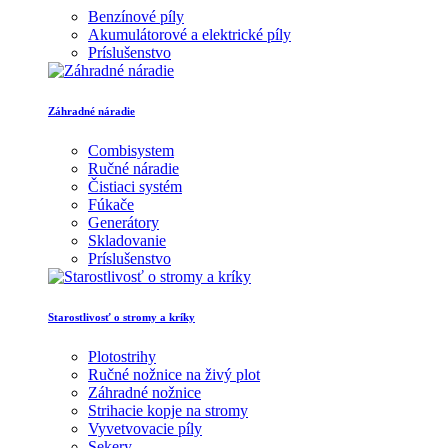
Benzínové píly
Akumulátorové a elektrické píly
Príslušenstvo
Záhradné náradie
Combisystem
Ručné náradie
Čistiaci systém
Fúkače
Generátory
Skladovanie
Príslušenstvo
Starostlivosť o stromy a kríky
Plotostrihy
Ručné nožnice na živý plot
Záhradné nožnice
Strihacie kopje na stromy
Vyvetvovacie píly
Sekery