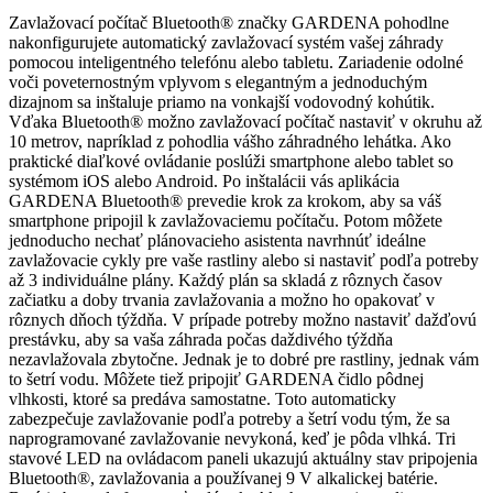
Zavlažovací počítač Bluetooth® značky GARDENA pohodlne
nakonfigurujete automatický zavlažovací systém vašej záhrady
pomocou inteligentného telefónu alebo tabletu. Zariadenie odolné
voči poveternostným vplyvom s elegantným a jednoduchým
dizajnom sa inštaluje priamo na vonkajší vodovodný kohútik.
Vďaka Bluetooth® možno zavlažovací počítač nastaviť v okruhu až
10 metrov, napríklad z pohodlia vášho záhradného lehátka. Ako
praktické diaľkové ovládanie poslúži smartphone alebo tablet so
systémom iOS alebo Android. Po inštalácii vás aplikácia
GARDENA Bluetooth® prevedie krok za krokom, aby sa váš
smartphone pripojil k zavlažovaciemu počítaču. Potom môžete
jednoducho nechať plánovacieho asistenta navrhnúť ideálne
zavlažovacie cykly pre vaše rastliny alebo si nastaviť podľa potreby
až 3 individuálne plány. Každý plán sa skladá z rôznych časov
začiatku a doby trvania zavlažovania a možno ho opakovať v
rôznych dňoch týždňa. V prípade potreby možno nastaviť dažďovú
prestávku, aby sa vaša záhrada počas daždivého týždňa
nezavlažovala zbytočne. Jednak je to dobré pre rastliny, jednak vám
to šetrí vodu. Môžete tiež pripojiť GARDENA čidlo pôdnej
vlhkosti, ktoré sa predáva samostatne. Toto automaticky
zabezpečuje zavlažovanie podľa potreby a šetrí vodu tým, že sa
naprogramované zavlažovanie nevykoná, keď je pôda vlhká. Tri
stavové LED na ovládacom paneli ukazujú aktuálny stav pripojenia
Bluetooth®, zavlažovania a používanej 9 V alkalickej batérie.