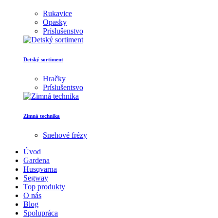
Rukavice
Opasky
Príslušenstvo
Detský sortiment
Hračky
Príslušentsvo
Zimná technika
Snehové frézy
Úvod
Gardena
Husqvarna
Segway
Top produkty
O nás
Blog
Spolupráca