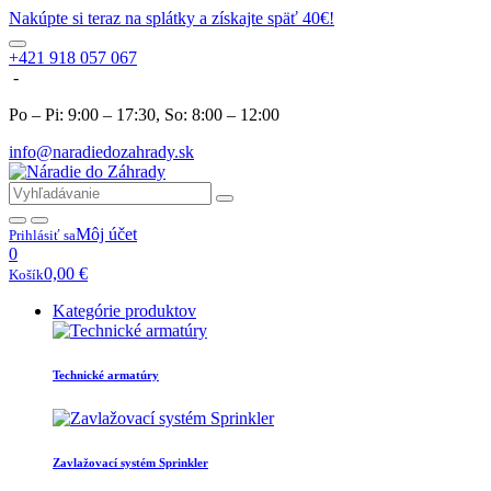
Nakúpte si teraz na splátky a získajte späť 40€!
+421 918 057 067
-
Po – Pi: 9:00 – 17:30, So: 8:00 – 12:00
info@naradiedozahrady.sk
Môj účet
Prihlásiť sa
0
0,00
€
Košík
Kategórie produktov
Technické armatúry
Zavlažovací systém Sprinkler