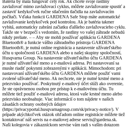
Batéria by mala fungovať celý rok. Ak chcete svoje rastliny
zavlažovať mimo zavlažovací cyklus, môžete zavlažovanie spustiť a
zastaviť kedykoľvek ručne stlačením tlačidla na zavlažovacím
počítači. Vďaka funkcii GARDENA Safe Stop máte automatické
zavlažovanie kedykoľvek pod kontrolou. Ak je batéria takmer
vybitá, automaticky zabráni začiatku ďalšieho zavlažovacieho cyklu.
Takže ste v bezpečí s vedomím, že rastliny vo vašej záhrade nebudú
nikdy preliate. – – Aby ste mohli používať aplikáciu GARDENA
Bluetooth® a funkcie vášho záhradného prístroja GARDENA
Bluetooth®, je nutná online registrácia a nastavenie užívateľského
účtu u spoločnosti GARDENA alebo u našej skupiny spoločností,
Husqvarna Group. Na nastavenie užívateľského účtu GARDENA
je nutné užívateľské meno a e-mailová adresa. Pri nastavovaní sa
musíte riadiť pokynmi zobrazenými v aplikácii. Mimochodom: pri
nastavovaní užívateľského účtu GARDENA môžete použiť vami
zvolené užívateľské meno. Ak nechcete, nie je nutné krstné meno a
priezvisko používať. Poskytnutý e-mailový účet slúži ako overenie,
že ste oprávnenou osobou pre prístup k e-mailovému účtu. Tu
môžete tiež použiť e-mailovú adresu, ktorá vaše krstné meno alebo
priezvisko neobsahuje. Viac informácií o tom nájdete v našich
zásadách ochrany osobných údajov
(https://privacyportal.husqvarnagroup.com/sk/privacy-notice/). V
prípade akýchkoľvek otázok ohľadom online registrácie môžete tiež
kontaktovať náš servis na e-mailovej adrese servis@gardena.sk.
Naši kolegovia v zákazníckom servise vám radi s vaším dotazom