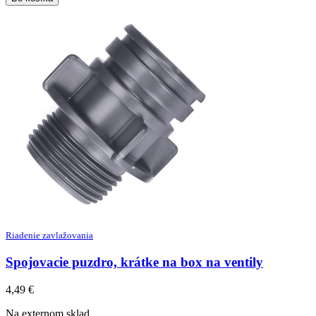
Riadenie zavlažovania
Spojovacie puzdro, krátke na box na ventily
4,49
€
Na externom sklad