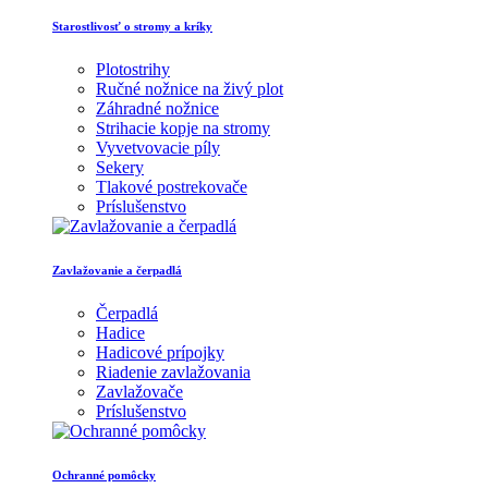
Starostlivosť o stromy a kríky
Plotostrihy
Ručné nožnice na živý plot
Záhradné nožnice
Strihacie kopje na stromy
Vyvetvovacie píly
Sekery
Tlakové postrekovače
Príslušenstvo
Zavlažovanie a čerpadlá
Čerpadlá
Hadice
Hadicové prípojky
Riadenie zavlažovania
Zavlažovače
Príslušenstvo
Ochranné pomôcky