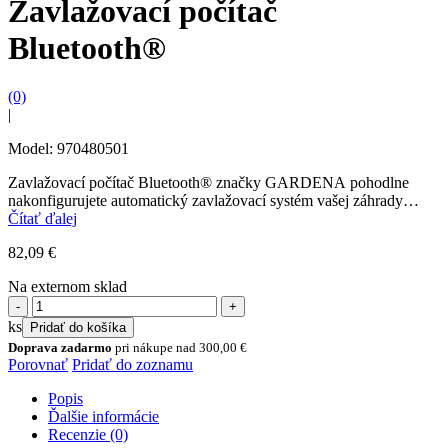
Zavlažovací počítač
Bluetooth®
(0)
|
Model: 970480501
Zavlažovací počítač Bluetooth® značky GARDENA pohodlne
nakonfigurujete automatický zavlažovací systém vašej záhrady
pomocou inteligentného telefónu alebo tabletu. Zariadenie odolné
Čítať ďalej
voči poveternostným vplyvom s elegantným a...
82,09
€
Na externom sklad
množstvo
Zavlažovací
ks
Pridať do košíka
počítač
Doprava zadarmo
pri nákupe nad
300,00
€
Bluetooth®
Porovnať
Pridať do zoznamu
Popis
Ďalšie informácie
Recenzie (0)