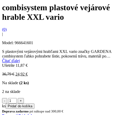
combisystem plastové vejárové
hrable XXL vario
(0)
|
Model: 966641601
S plastovými vejárovými hrabľami XXL vario značky GARDENA
combisystem ľahko pohrabete lístie, pokosenú trávu, materiál po
prevzdušňovaní a ďalší záhradný odpad rýchlo a s úsporou...
Čítať ďalej
Ušetríte
11,87
€
Original
Current
36,79
€
24,92
€
price
price
Na sklade
(2 ks)
was:
is:
36,79 €.
24,92 €.
2 na sklade
množstvo
combisystem
ks
Pridať do košíka
plastové
Doprava zadarmo
pri nákupe nad
300,00
€
vejárové