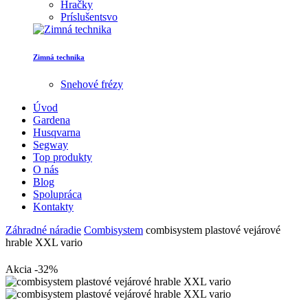
Hračky
Príslušentsvo
Zimná technika
Snehové frézy
Úvod
Gardena
Husqvarna
Segway
Top produkty
O nás
Blog
Spolupráca
Kontakty
Záhradné náradie
Combisystem
combisystem plastové vejárové
hrable XXL vario
Akcia -32%