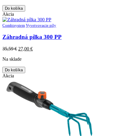
Do košíka
Akcia
Combisystem
Vyvetvovacie píly
Záhradná pílka 300 PP
Original
Current
35,59
€
27,00
€
price
price
Na sklade
was:
is:
35,59 €.
27,00 €.
Do košíka
Akcia