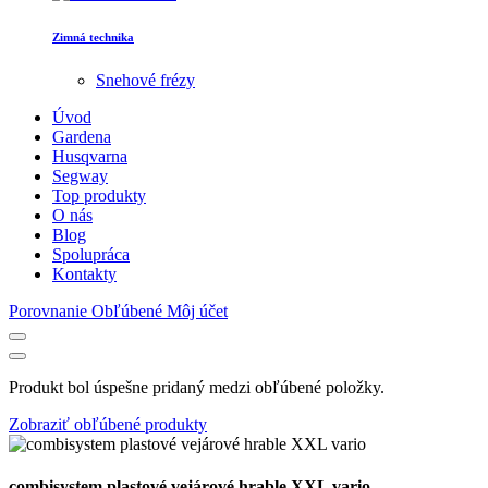
Zimná technika
Snehové frézy
Úvod
Gardena
Husqvarna
Segway
Top produkty
O nás
Blog
Spolupráca
Kontakty
Porovnanie
Obľúbené
Môj účet
Produkt bol úspešne pridaný medzi obľúbené položky.
Zobraziť obľúbené produkty
combisystem plastové vejárové hrable XXL vario