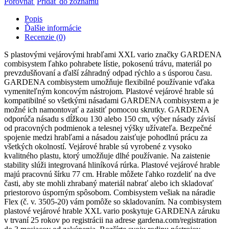
Porovnať
Pridať do zoznamu
hrable
XXL
Popis
vario
Ďalšie informácie
Recenzie (0)
S plastovými vejárovými hrabľami XXL vario značky GARDENA
combisystem ľahko pohrabete lístie, pokosenú trávu, materiál po
prevzdušňovaní a ďalší záhradný odpad rýchlo a s úsporou času.
GARDENA combisystem umožňuje flexibilné používanie vďaka
vymeniteľným koncovým nástrojom. Plastové vejárové hrable sú
kompatibilné so všetkými násadami GARDENA combisystem a je
možné ich namontovať a zaistiť pomocou skrutky. GARDENA
odporúča násadu s dĺžkou 130 alebo 150 cm, výber násady závisí
od pracovných podmienok a telesnej výšky užívateľa. Bezpečné
spojenie medzi hrabľami a násadou zaisťuje pohodlnú prácu za
všetkých okolností. Vejárové hrable sú vyrobené z vysoko
kvalitného plastu, ktorý umožňuje dlhé používanie. Na zaistenie
stability slúži integrovaná hliníková rúrka. Plastové vejárové hrable
majú pracovnú šírku 77 cm. Hrable môžete ľahko rozdeliť na dve
časti, aby ste mohli zhrabaný materiál nabrať alebo ich skladovať
priestorovo úsporným spôsobom. Combisystem vešiak na náradie
Flex (č. v. 3505-20) vám pomôže so skladovaním. Na combisystem
plastové vejárové hrable XXL vario poskytuje GARDENA záruku
v trvaní 25 rokov po registrácii na adrese gardena.com/registration