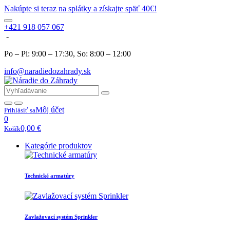
Nakúpte si teraz na splátky a získajte späť 40€!
+421 918 057 067
-
Po – Pi: 9:00 – 17:30, So: 8:00 – 12:00
info@naradiedozahrady.sk
Môj účet
Prihlásiť sa
0
0,00
€
Košík
Kategórie produktov
Technické armatúry
Zavlažovací systém Sprinkler