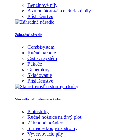
Benzínové píly
Akumulátorové a elektrické píly
Príslušenstvo
Záhradné náradie
Combisystem
Ručné náradie
Čistiaci systém
Fúkače
Generátory
Skladovanie
Príslušenstvo
Starostlivosť o stromy a kríky
Plotostrihy
Ručné nožnice na živý plot
Záhradné nožnice
Strihacie kopje na stromy
Vyvetvovacie píly
Sekery