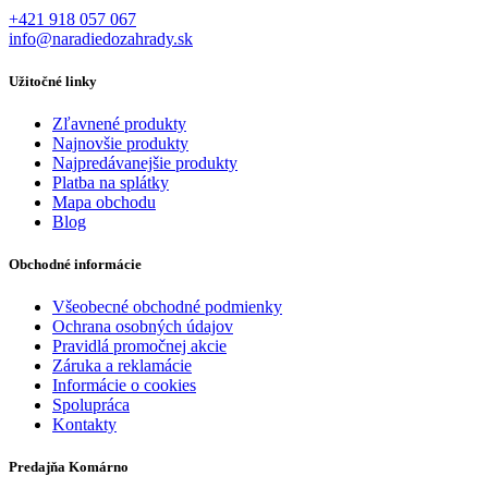
+421 918 057 067
info@naradiedozahrady.sk
Užitočné linky
Zľavnené produkty
Najnovšie produkty
Najpredávanejšie produkty
Platba na splátky
Mapa obchodu
Blog
Obchodné informácie
Všeobecné obchodné podmienky
Ochrana osobných údajov
Pravidlá promočnej akcie
Záruka a reklamácie
Informácie o cookies
Spolupráca
Kontakty
Predajňa Komárno