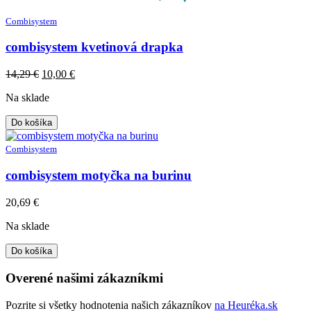
Combisystem
combisystem kvetinová drapka
Original
Current
14,29
€
10,00
€
price
price
Na sklade
was:
is:
14,29 €.
10,00 €.
Do košíka
Combisystem
combisystem motyčka na burinu
20,69
€
Na sklade
Do košíka
Overené našimi zákazníkmi
Pozrite si všetky hodnotenia našich zákazníkov
na Heuréka.sk