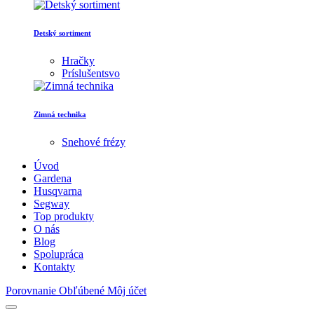
Detský sortiment
Hračky
Príslušentsvo
Zimná technika
Snehové frézy
Úvod
Gardena
Husqvarna
Segway
Top produkty
O nás
Blog
Spolupráca
Kontakty
Porovnanie
Obľúbené
Môj účet