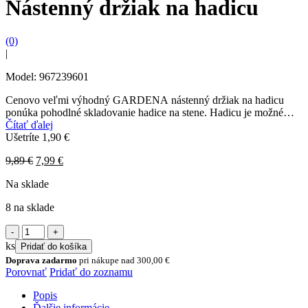
Nástenný držiak na hadicu
(0)
|
Model: 967239601
Cenovo veľmi výhodný GARDENA nástenný držiak na hadicu
ponúka pohodlné skladovanie hadice na stene. Hadicu je možné
ľahko a rýchlo vziať z držiaka. Obsahuje tiež...
Čítať ďalej
Ušetríte
1,90
€
Original
Current
9,89
€
7,99
€
price
price
Na sklade
was:
is:
9,89 €.
7,99 €.
8 na sklade
množstvo
Nástenný
ks
Pridať do košíka
držiak
Doprava zadarmo
pri nákupe nad
300,00
€
na
Porovnať
Pridať do zoznamu
hadicu
Popis
Ďalšie informácie