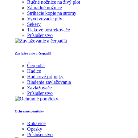
Ručné nožnice na živý plot
Záhradné nožnice
Strihacie kopje na stromy
Vyvetvovacie píly
Sekery
Tlakové postrekovače
Príslušenstvo
Zavlažovanie a čerpadlá
Čerpadlá
Hadice
Hadicové prípojky
Riadenie zavlažovania
Zavlažovače
Príslušenstvo
Ochranné pomôcky
Rukavice
Opasky
Príslušenstvo