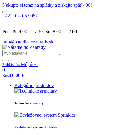
Nakúpte si teraz na splátky a získajte späť 40€!
+421 918 057 067
-
Po – Pi: 9:00 – 17:30, So: 8:00 – 12:00
info@naradiedozahrady.sk
Môj účet
Prihlásiť sa
0
0,00
€
Košík
Kategórie produktov
Technické armatúry
Zavlažovací systém Sprinkler