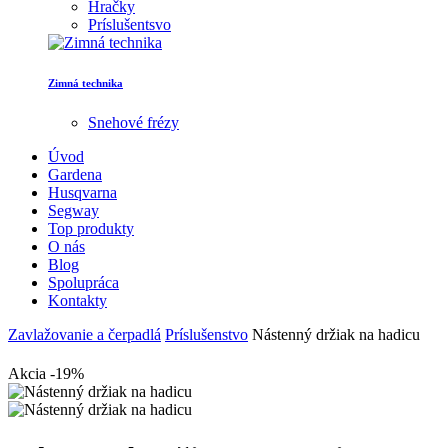
Hračky
Príslušentsvo
Zimná technika
Snehové frézy
Úvod
Gardena
Husqvarna
Segway
Top produkty
O nás
Blog
Spolupráca
Kontakty
Zavlažovanie a čerpadlá
Príslušenstvo
Nástenný držiak na hadicu
Akcia -19%