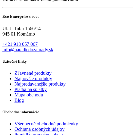
Eco Enterprise s. r. o.
Ul. J. Tubu 1566/14
945 01 Komárno
+421 918 057 067
info@naradiedozahrady.sk
Užitočné linky
Zľavnené produkty
Najnovšie produkty
Najpredávanejšie produkty
Platba na splátky
Mapa obchodu
Blog
Obchodné informácie
Všeobecné obchodné podmienky
Ochrana osobných údajov
Pravidlá promočnej akcie