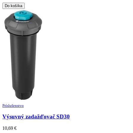
Do košíka
Príslušenstvo
Výsuvný zadažďovač SD30
10,69
€