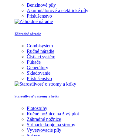
Benzínové píly
Akumulátorové a elektrické píly
Príslušenstvo
Záhradné náradie
Combisystem
Ručné náradie
Čistiaci systém
Fúkače
Generátory
Skladovanie
Príslušenstvo
Starostlivosť o stromy a kríky
Plotostrihy
Ručné nožnice na živý plot
Záhradné nožnice
Strihacie kopje na stromy
Vyvetvovacie píly
Sekery