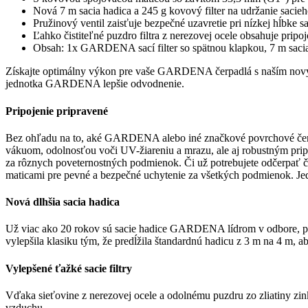
Nová 7 m sacia hadica a 245 g kovový filter na udržanie saci
Pružinový ventil zaisťuje bezpečné uzavretie pri nízkej hĺbke 
Ľahko čistiteľné puzdro filtra z nerezovej ocele obsahuje pripo
Obsah: 1x GARDENA sací filter so spätnou klapkou, 7 m sacia
Získajte optimálny výkon pre vaše GARDENA čerpadlá s naším novým 
jednotka GARDENA lepšie odvodnenie.
Pripojenie pripravené
Bez ohľadu na to, aké GARDENA alebo iné značkové povrchové čerpadl
vákuom, odolnosťou voči UV-žiareniu a mrazu, ale aj robustným pri
za rôznych poveternostných podmienok. Či už potrebujete odčerpať 
maticami pre pevné a bezpečné uchytenie za všetkých podmienok. Jedn
Nová dlhšia sacia hadica
Už viac ako 20 rokov sú sacie hadice GARDENA lídrom v odbore, poki
vylepšila klasiku tým, že predĺžila štandardnú hadicu z 3 m na 4 m, a
Vylepšené ťažké sacie filtry
Vďaka sieťovine z nerezovej ocele a odolnému puzdru zo zliatiny zin
vzduchu.