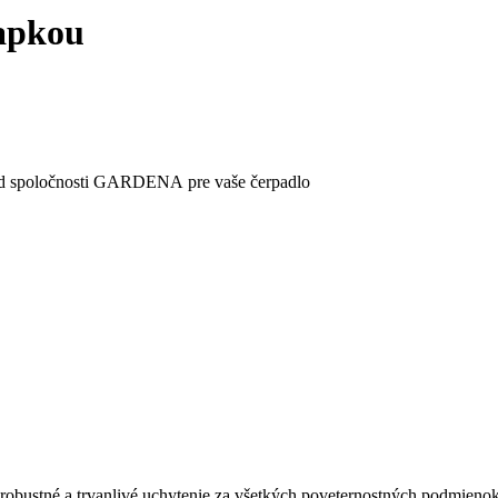
lapkou
a od spoločnosti GARDENA pre vaše čerpadlo
obustné a trvanlivé uchytenie za všetkých poveternostných podmieno