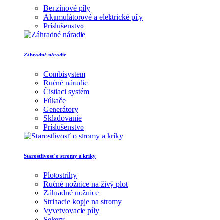
Benzínové píly
Akumulátorové a elektrické píly
Príslušenstvo
Záhradné náradie
Combisystem
Ručné náradie
Čistiaci systém
Fúkače
Generátory
Skladovanie
Príslušenstvo
Starostlivosť o stromy a kríky
Plotostrihy
Ručné nožnice na živý plot
Záhradné nožnice
Strihacie kopje na stromy
Vyvetvovacie píly
Sekery