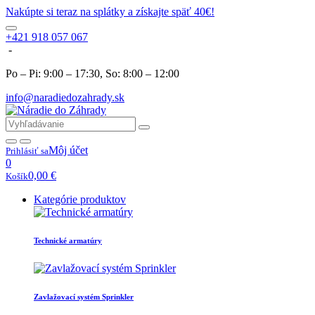
Nakúpte si teraz na splátky a získajte späť 40€!
+421 918 057 067
-
Po – Pi: 9:00 – 17:30, So: 8:00 – 12:00
info@naradiedozahrady.sk
Môj účet
Prihlásiť sa
0
0,00
€
Košík
Kategórie produktov
Technické armatúry
Zavlažovací systém Sprinkler