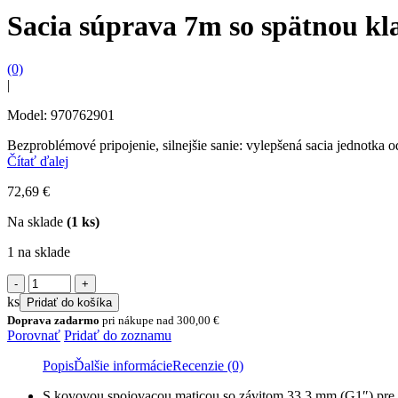
Sacia súprava 7m so spätnou k
(0)
|
Model: 970762901
Bezproblémové pripojenie, silnejšie sanie: vylepšená sacia jednotk
Čítať ďalej
72,69
€
Na sklade
(1 ks)
1 na sklade
množstvo
Sacia
ks
Pridať do košíka
súprava
Doprava zadarmo
pri nákupe nad
300,00
€
7m
Porovnať
Pridať do zoznamu
so
spätnou
Popis
Ďalšie informácie
Recenzie (0)
klapkou
S kovovou spojovacou maticou so závitom 33,3 mm (G1″) pre r