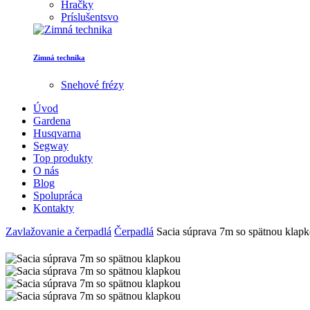
Hračky
Príslušentsvo
Zimná technika
Snehové frézy
Úvod
Gardena
Husqvarna
Segway
Top produkty
O nás
Blog
Spolupráca
Kontakty
Zavlažovanie a čerpadlá
Čerpadlá
Sacia súprava 7m so spätnou klap