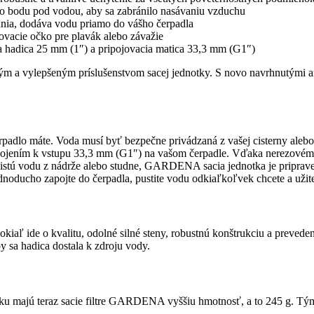
eho bodu pod vodou, aby sa zabránilo nasávaniu vzduchu
sania, dodáva vodu priamo do vášho čerpadla
jovacie očko pre plavák alebo závažie
 hadica 25 mm (1″) a pripojovacia matica 33,3 mm (G1″)
a vylepšeným príslušenstvom sacej jednotky. S novo navrhnutými arm
o máte. Voda musí byť bezpečne privádzaná z vašej cisterny alebo st
pojením k vstupu 33,3 mm (G1″) na vašom čerpadle. Vďaka nerezovému
čistú vodu z nádrže alebo studne, GARDENA sacia jednotka je priprav
oducho zapojte do čerpadla, pustite vodu odkiaľkoľvek chcete a užite 
aľ ide o kvalitu, odolné silné steny, robustnú konštrukciu a preved
by sa hadica dostala k zdroju vody.
ku majú teraz sacie filtre GARDENA vyššiu hmotnosť, a to 245 g. Tým j