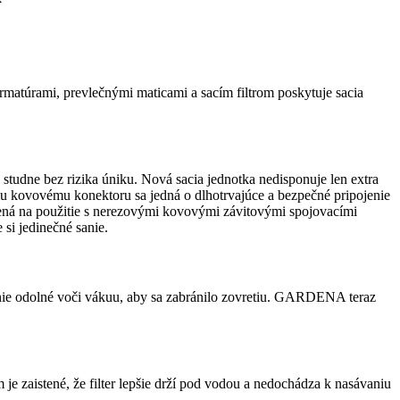
atúrami, prevlečnými maticami a sacím filtrom poskytuje sacia
udne bez rizika úniku. Nová sacia jednotka nedisponuje len extra
 kovovému konektoru sa jedná o dlhotrvajúce a bezpečné pripojenie
ená na použitie s nerezovými kovovými závitovými spojovacími
si jedinečné sanie.
enie odolné voči vákuu, aby sa zabránilo zovretiu. GARDENA teraz
e zaistené, že filter lepšie drží pod vodou a nedochádza k nasávaniu