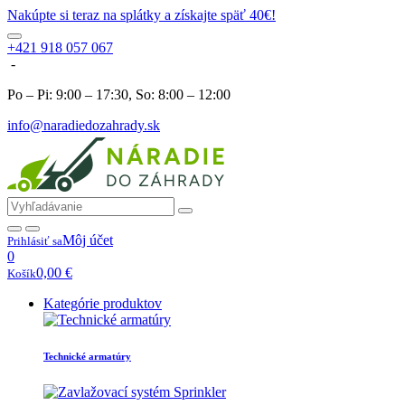
Nakúpte si teraz na splátky a získajte späť 40€!
+421 918 057 067
-
Po – Pi: 9:00 – 17:30, So: 8:00 – 12:00
info@naradiedozahrady.sk
Môj účet
Prihlásiť sa
0
0,00
€
Košík
Kategórie produktov
Technické armatúry