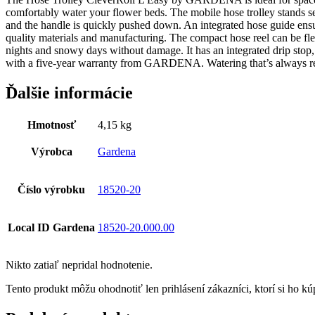
comfortably water your flower beds. The mobile hose trolley stands sec
and the handle is quickly pushed down. An integrated hose guide ensur
quality materials and manufacturing. The compact hose reel can be flexi
nights and snowy days without damage. It has an integrated drip stop
with a five-year warranty from GARDENA. Watering that’s always ready
Ďalšie informácie
Hmotnosť
4,15 kg
Výrobca
Gardena
Číslo výrobku
18520-20
Local ID Gardena
18520-20.000.00
Nikto zatiaľ nepridal hodnotenie.
Tento produkt môžu ohodnotiť len prihlásení zákazníci, ktorí si ho kúp