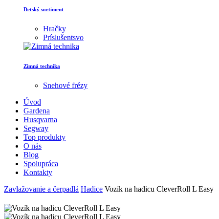
Detský sortiment
Hračky
Príslušentsvo
Zimná technika
Snehové frézy
Úvod
Gardena
Husqvarna
Segway
Top produkty
O nás
Blog
Spolupráca
Kontakty
Zavlažovanie a čerpadlá
Hadice
Vozík na hadicu CleverRoll L Easy