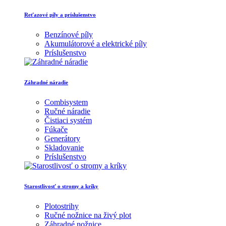
Reťazové píly a príslušenstvo
Benzínové píly
Akumulátorové a elektrické píly
Príslušenstvo
Záhradné náradie
Combisystem
Ručné náradie
Čistiaci systém
Fúkače
Generátory
Skladovanie
Príslušenstvo
Starostlivosť o stromy a kríky
Plotostrihy
Ručné nožnice na živý plot
Záhradné nožnice