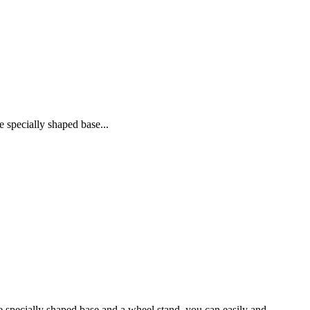
 specially shaped base...
 specially shaped base and a wheel stand, you can easily and