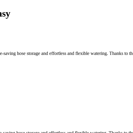
asy
ving hose storage and effortless and flexible watering. Thanks to the
ving hose storage and effortless and flexible watering. Thanks to the