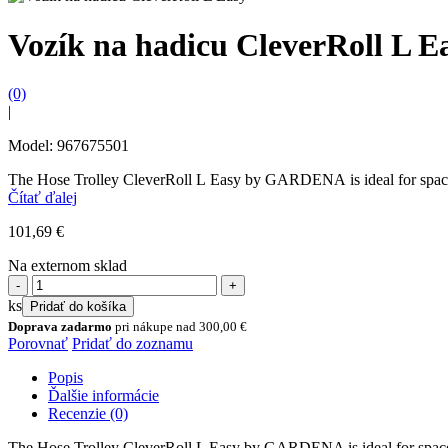
Vozík na hadicu CleverRoll L E
(0)
|
Model: 967675501
The Hose Trolley CleverRoll L Easy by GARDENA is ideal for space-sa
Čítať ďalej
101,69
€
Na externom sklad
množstvo
Vozík
ks
Pridať do košíka
na
Doprava zadarmo
pri nákupe nad
300,00
€
hadicu
Porovnať
Pridať do zoznamu
CleverRoll
L
Popis
Easy
Ďalšie informácie
Recenzie (0)
The Hose Trolley CleverRoll L Easy by GARDENA is ideal for space-sa