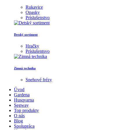
Rukavice
Opasky
Príslušenstvo
Detský sortiment
Hračky
Príslušentsvo
Zimná technika
Snehové frézy
Úvod
Gardena
Husqvarna
Segway
Top produkty
O nás
Blog
Spolupráca