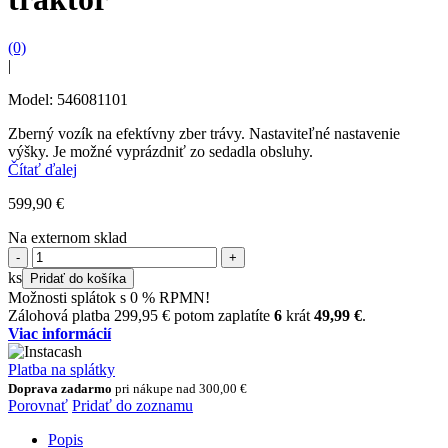
(0)
|
Model: 546081101
Zberný vozík na efektívny zber trávy. Nastaviteľné nastavenie
výšky. Je možné vyprázdniť zo sedadla obsluhy.
Čítať ďalej
599,90
€
Na externom sklad
množstvo
Zberný
ks
Pridať do košíka
vozík
Možnosti splátok s 0 % RPMN!
na
Zálohová platba
299,95
€
potom zaplatíte
6
krát
49,99
€
.
trávu
Viac informácií
za
traktor
Platba na splátky
Doprava zadarmo
pri nákupe nad
300,00
€
Porovnať
Pridať do zoznamu
Popis