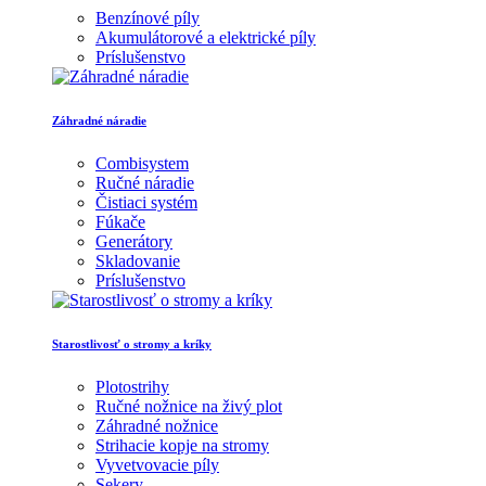
Benzínové píly
Akumulátorové a elektrické píly
Príslušenstvo
Záhradné náradie
Combisystem
Ručné náradie
Čistiaci systém
Fúkače
Generátory
Skladovanie
Príslušenstvo
Starostlivosť o stromy a kríky
Plotostrihy
Ručné nožnice na živý plot
Záhradné nožnice
Strihacie kopje na stromy
Vyvetvovacie píly
Sekery