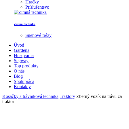
Hračky
Príslušentsvo
Zimná technika
Snehové frézy
Úvod
Gardena
Husqvarna
Segway
Top produkty
O nás
Blog
Spolupráca
Kontakty
Kosačky a trávniková technika
Traktory
Zberný vozík na trávu za
traktor