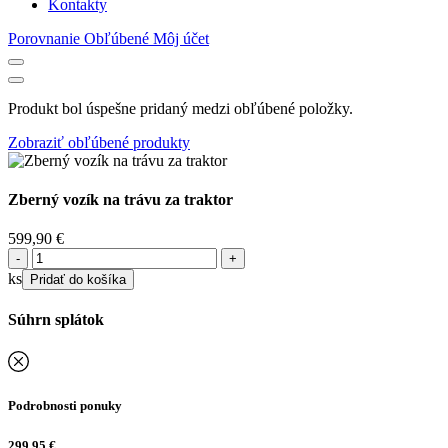
Kontakty
Porovnanie
Obľúbené
Môj účet
Produkt bol úspešne pridaný medzi obľúbené položky.
Zobraziť obľúbené produkty
Zberný vozík na trávu za traktor
599,90
€
množstvo
Zberný
ks
Pridať do košíka
vozík
na
Súhrn splátok
trávu
za
traktor
Podrobnosti ponuky
299,95
€