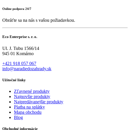
Online podpora 24/7
Obráťte sa na nás s vašou požiadavkou.
Eco Enterprise s. r. o.
Ul. J. Tubu 1566/14
945 01 Komárno
+421 918 057 067
info@naradiedozahrady.sk
Užitočné linky
Zľavnené produkty
Najnovšie produkty
Najpredávanejšie produkty
Platba na splátky
Mapa obchodu
Blog
Obchodné informácie