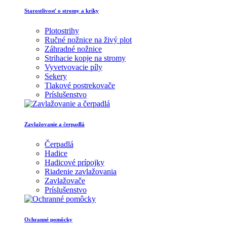
Starostlivosť o stromy a kríky
Plotostrihy
Ručné nožnice na živý plot
Záhradné nožnice
Strihacie kopje na stromy
Vyvetvovacie píly
Sekery
Tlakové postrekovače
Príslušenstvo
Zavlažovanie a čerpadlá
Čerpadlá
Hadice
Hadicové prípojky
Riadenie zavlažovania
Zavlažovače
Príslušenstvo
Ochranné pomôcky