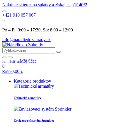
Nakúpte si teraz na splátky a získajte späť 40€!
+421 918 057 067
-
Po – Pi: 9:00 – 17:30, So: 8:00 – 12:00
info@naradiedozahrady.sk
Môj účet
Prihlásiť sa
0
0,00
€
Košík
Kategórie produktov
Technické armatúry
Zavlažovací systém Sprinkler