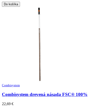
36,79 €.
24,92 €.
Do košíka
Combisystem
Combisystem drevená násada FSC® 100%
22,69
€