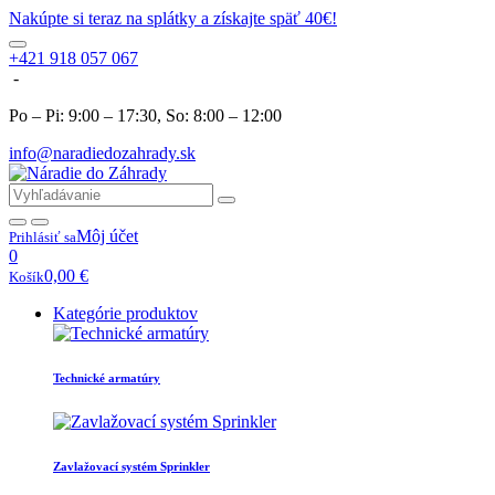
Nakúpte si teraz na splátky a získajte späť 40€!
+421 918 057 067
-
Po – Pi: 9:00 – 17:30, So: 8:00 – 12:00
info@naradiedozahrady.sk
Môj účet
Prihlásiť sa
0
0,00
€
Košík
Kategórie produktov
Technické armatúry
Zavlažovací systém Sprinkler