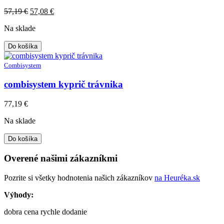
Original
Current
57,19
€
57,08
€
price
price
Na sklade
was:
is:
57,19 €.
57,08 €.
Do košíka
Combisystem
combisystem kyprič trávnika
77,19
€
Na sklade
Do košíka
Overené našimi zákazníkmi
Pozrite si všetky hodnotenia našich zákazníkov
na Heuréka.sk
Výhody:
dobra cena rychle dodanie