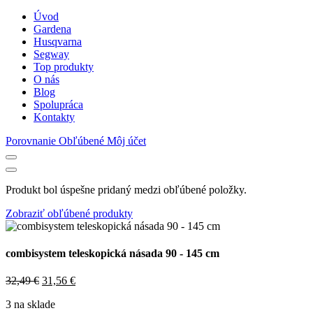
Úvod
Gardena
Husqvarna
Segway
Top produkty
O nás
Blog
Spolupráca
Kontakty
Porovnanie
Obľúbené
Môj účet
Produkt bol úspešne pridaný medzi obľúbené položky.
Zobraziť obľúbené produkty
combisystem teleskopická násada 90 - 145 cm
Original
Current
32,49
€
31,56
€
price
price
3 na sklade
was:
is: