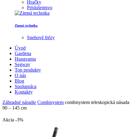
Hračky
Príslušentsvo
Zimná technika
Snehové frézy
Úvod
Gardena
Husqvarna
Segway
Top produkty
O nás
Blog
Spolupráca
Kontakty
Záhradné náradie
Combisystem
combisystem teleskopická násada
90 – 145 cm
Akcia -3%