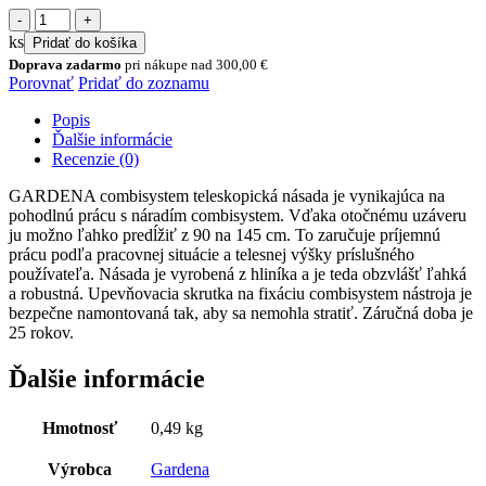
množstvo
combisystem
ks
Pridať do košíka
teleskopická
Doprava zadarmo
pri nákupe nad
300,00
€
násada
Porovnať
Pridať do zoznamu
90
-
Popis
145
Ďalšie informácie
cm
Recenzie (0)
GARDENA combisystem teleskopická násada je vynikajúca na
pohodlnú prácu s náradím combisystem. Vďaka otočnému uzáveru
ju možno ľahko predĺžiť z 90 na 145 cm. To zaručuje príjemnú
prácu podľa pracovnej situácie a telesnej výšky príslušného
používateľa. Násada je vyrobená z hliníka a je teda obzvlášť ľahká
a robustná. Upevňovacia skrutka na fixáciu combisystem nástroja je
bezpečne namontovaná tak, aby sa nemohla stratiť. Záručná doba je
25 rokov.
Ďalšie informácie
Hmotnosť
0,49 kg
Výrobca
Gardena