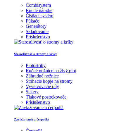
Combisystem
Ručné náradie
Čistiaci systém
Fúkače
Generátory
Skladovanie
Príslušenstvo
Starostlivosť o stromy a kríky
Plotostrihy
Ručné nožnice na živý plot
Záhradné nožnice
Strihacie kopje na stromy
Vyvetvovacie píly
Sekery
Tlakové postrekovače
Príslušenstvo
Zavlažovanie a čerpadlá
Čerpadlá