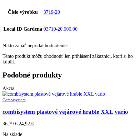
Číslo výrobku
3719-20
Local ID Gardena
03719-20.000.00
Nikto zatiaľ nepridal hodnotenie.
Tento produkt môžu ohodnotiť len prihlásení zákazníci, ktorí si ho
kúpili.
Podobné produkty
Akcia
Combisystem
combisystem plastové vejárové hrable XXL vario
Original
Current
36,79
€
24,92
€
price
price
Na sklade
was:
is: