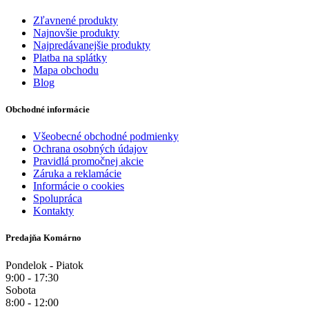
Zľavnené produkty
Najnovšie produkty
Najpredávanejšie produkty
Platba na splátky
Mapa obchodu
Blog
Obchodné informácie
Všeobecné obchodné podmienky
Ochrana osobných údajov
Pravidlá promočnej akcie
Záruka a reklamácie
Informácie o cookies
Spolupráca
Kontakty
Predajňa Komárno
Pondelok - Piatok
9:00 - 17:30
Sobota
8:00 - 12:00