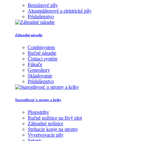
Benzínové píly
Akumulátorové a elektrické píly
Príslušenstvo
Záhradné náradie
Combisystem
Ručné náradie
Čistiaci systém
Fúkače
Generátory
Skladovanie
Príslušenstvo
Starostlivosť o stromy a kríky
Plotostrihy
Ručné nožnice na živý plot
Záhradné nožnice
Strihacie kopje na stromy
Vyvetvovacie píly
Sekery