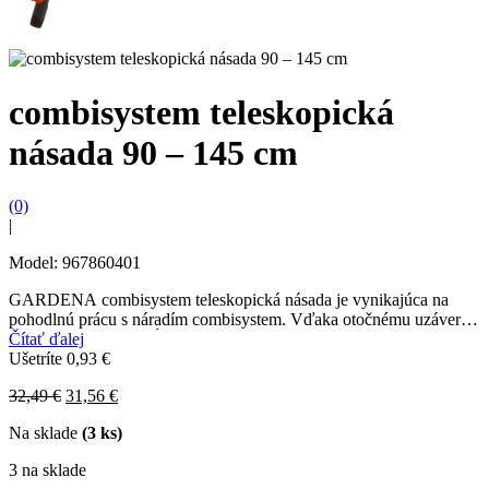
combisystem teleskopická
násada 90 – 145 cm
(0)
|
Model: 967860401
GARDENA combisystem teleskopická násada je vynikajúca na
pohodlnú prácu s náradím combisystem. Vďaka otočnému uzáveru
ju možno ľahko predĺžiť z 90 na 145 cm. To...
Čítať ďalej
Ušetríte
0,93
€
Original
Current
32,49
€
31,56
€
price
price
Na sklade
(3 ks)
was:
is:
32,49 €.
31,56 €.
3 na sklade